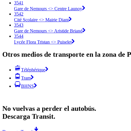
3541
Gare de Nemours <> Centre Launoy
3542
Cité Scolaire <> Mairie Diant
3543
Gare de Nemours <> Aristide Briand
3544
Lycée Flora Tristan <> Puiselet
Otros medios de transporte en la zona de P
Téléphérique
Tram
BHNS
No vuelvas a perder el autobús.
Descarga Transit.