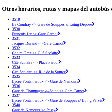
Otros horarios, rutas y mapas del autobús 
3519
Le Coudray <> Gare de Souppes-s/-Loing Dépose
3530
François 1er <> Gare Carnot
3531
Jacques Durand <> Gare Carnot
3532
Centre Grez <> Cité Scolaire
3533
Cité Scolaire <> Place Parodi
3534
Cité Scolaire <> Rue de la Source
3535
Lycée Fontaineroux <> Gare de Nemours
3536
Gare de Champagne-s/-Seine <> Gare Carnot
3537
Lycée Fontaineroux <> Gare de Souppes-s/-Loing Parvis
3540
Gare de Nemours <> Passy