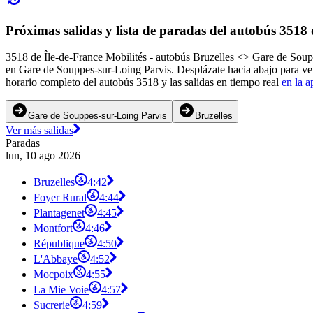
Próximas salidas y lista de paradas del autobús 3518 
3518 de Île-de-France Mobilités - autobús Bruzelles <> Gare de Souppe
en Gare de Souppes-sur-Loing Parvis. Desplázate hacia abajo para ver
horario completo del autobús 3518 y las salidas en tiempo real
en la a
Gare de Souppes-sur-Loing Parvis
Bruzelles
Ver más salidas
Paradas
lun, 10 ago 2026
Bruzelles
4:42
Foyer Rural
4:44
Plantagenet
4:45
Montfort
4:46
République
4:50
L'Abbaye
4:52
Mocpoix
4:55
La Mie Voie
4:57
Sucrerie
4:59