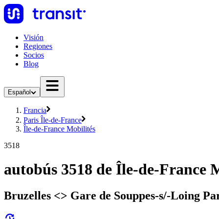
Visión
Regiones
Socios
Blog
Español
Francia
Paris Île-de-France
Île-de-France Mobilités
3518
autobús 3518 de Île-de-France M
Bruzelles <> Gare de Souppes-s/-Loing Pa