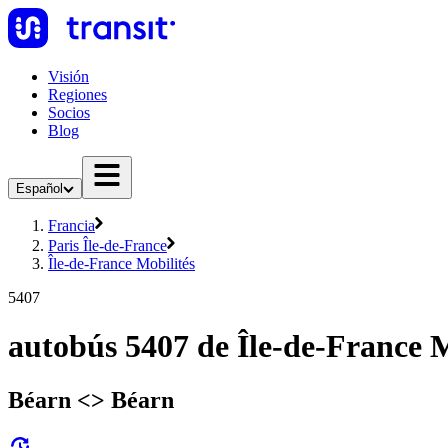
Visión
Regiones
Socios
Blog
Español
Francia
Paris Île-de-France
Île-de-France Mobilités
5407
autobús 5407 de Île-de-France M
Béarn <> Béarn