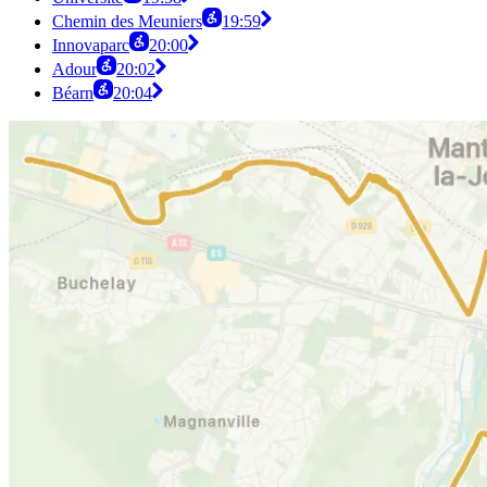
Chemin des Meuniers
19:59
Innovaparc
20:00
Adour
20:02
Béarn
20:04