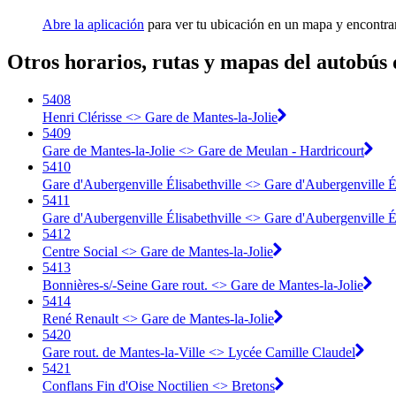
Abre la aplicación
para ver tu ubicación en un mapa y encontra
Otros horarios, rutas y mapas del autobús 
5408
Henri Clérisse <> Gare de Mantes-la-Jolie
5409
Gare de Mantes-la-Jolie <> Gare de Meulan - Hardricourt
5410
Gare d'Aubergenville Élisabethville <> Gare d'Aubergenville Él
5411
Gare d'Aubergenville Élisabethville <> Gare d'Aubergenville Él
5412
Centre Social <> Gare de Mantes-la-Jolie
5413
Bonnières-s/-Seine Gare rout. <> Gare de Mantes-la-Jolie
5414
René Renault <> Gare de Mantes-la-Jolie
5420
Gare rout. de Mantes-la-Ville <> Lycée Camille Claudel
5421
Conflans Fin d'Oise Noctilien <> Bretons