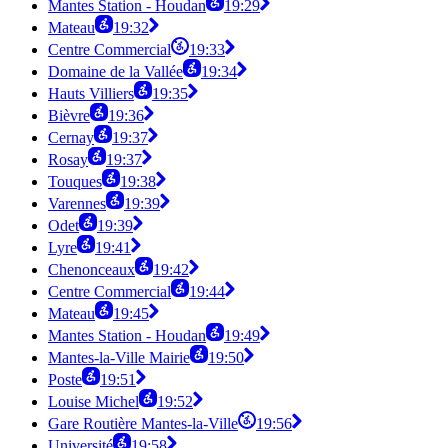
Mantes Station - Houdan
19:29
Mateau
19:32
Centre Commercial
19:33
Domaine de la Vallée
19:34
Hauts Villiers
19:35
Bièvre
19:36
Cernay
19:37
Rosay
19:37
Touques
19:38
Varennes
19:39
Odet
19:39
Lyre
19:41
Chenonceaux
19:42
Centre Commercial
19:44
Mateau
19:45
Mantes Station - Houdan
19:49
Mantes-la-Ville Mairie
19:50
Poste
19:51
Louise Michel
19:52
Gare Routière Mantes-la-Ville
19:56
Université
19:58