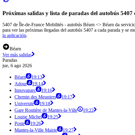
Próximas salidas y lista de paradas del autobús 5407 
5407 de Île-de-France Mobilités - autobús Béarn <> Béarn da servicio
para ver las próximas llegadas del autobús 5407 a cada parada y se m
la aplicación
.
Béarn
Ver más salidas
Paradas
jue, 6 ago 2026
Béarn
19:13
Adour
19:14
Innovaparc
19:16
Chemin des Meuniers
19:17
Université
19:18
Gare Routière de Mantes-la-Ville
19:22
Louise Michel
19:25
Poste
19:26
Mantes-la-Ville Mairie
19:27