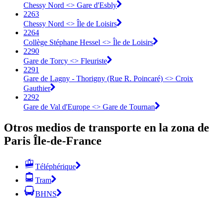
Chessy Nord <> Gare d'Esbly
2263
Chessy Nord <> Île de Loisirs
2264
Collège Stéphane Hessel <> Île de Loisirs
2290
Gare de Torcy <> Fleuriste
2291
Gare de Lagny - Thorigny (Rue R. Poincaré) <> Croix
Gauthier
2292
Gare de Val d'Europe <> Gare de Tournan
Otros medios de transporte en la zona de
Paris Île-de-France
Téléphérique
Tram
BHNS