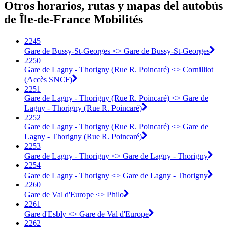
Otros horarios, rutas y mapas del autobús
de Île-de-France Mobilités
2245
Gare de Bussy-St-Georges <> Gare de Bussy-St-Georges
2250
Gare de Lagny - Thorigny (Rue R. Poincaré) <> Cornilliot
(Accès SNCF)
2251
Gare de Lagny - Thorigny (Rue R. Poincaré) <> Gare de
Lagny - Thorigny (Rue R. Poincaré)
2252
Gare de Lagny - Thorigny (Rue R. Poincaré) <> Gare de
Lagny - Thorigny (Rue R. Poincaré)
2253
Gare de Lagny - Thorigny <> Gare de Lagny - Thorigny
2254
Gare de Lagny - Thorigny <> Gare de Lagny - Thorigny
2260
Gare de Val d'Europe <> Philo
2261
Gare d'Esbly <> Gare de Val d'Europe
2262