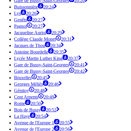
Gare de Bussy-Saint-Georges
20:20
Buissonnière
20:24
Lys
20:26
Genêts
20:27
Pagnol
20:27
Jacqueline Auriol
20:29
Collège Claude Monet
20:31
Jacques de Thou
20:34
Antoine Bourdelle
20:35
Lycée Martin Luther King
20:37
Gare de Bussy-Saint-Georges
20:41
Gare de Bussy-Saint-Georges
20:42
Bruxelles
20:45
Georges Méliès
20:46
Génitoy
20:48
Cent Arpents
20:49
Rome
20:50
Bois de Bussy
20:52
La Haye
20:54
Avenue de l'Europe 1
20:55
Avenue de l'Europe 2
20:56