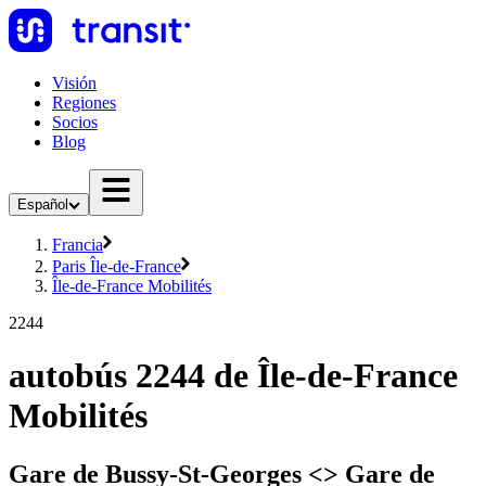
Visión
Regiones
Socios
Blog
Español
Francia
Paris Île-de-France
Île-de-France Mobilités
2244
autobús 2244 de Île-de-France
Mobilités
Gare de Bussy-St-Georges <> Gare de