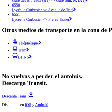
Gare des Mureaux (B1) <> Gare rout. N. (A1)
6550
Lycée le Corbusier <> Avenue de Triel
6551
Lycée le Corbusier <> Frères Tissier
Otros medios de transporte en la zona de P
Téléphérique
Tram
BHNS
No vuelvas a perder el autobús.
Descarga Transit.
Descarga Transit
Disponible en
iOS
y
Android