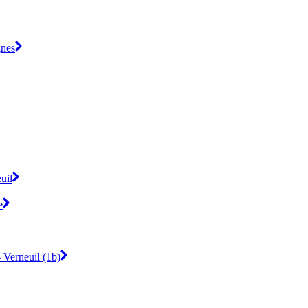
gnes
uil
e
 Verneuil (1b)