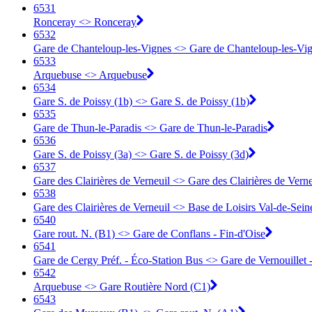
6531
Ronceray <> Ronceray
6532
Gare de Chanteloup-les-Vignes <> Gare de Chanteloup-les-Vi
6533
Arquebuse <> Arquebuse
6534
Gare S. de Poissy (1b) <> Gare S. de Poissy (1b)
6535
Gare de Thun-le-Paradis <> Gare de Thun-le-Paradis
6536
Gare S. de Poissy (3a) <> Gare S. de Poissy (3d)
6537
Gare des Clairières de Verneuil <> Gare des Clairières de Verne
6538
Gare des Clairières de Verneuil <> Base de Loisirs Val-de-Sein
6540
Gare rout. N. (B1) <> Gare de Conflans - Fin-d'Oise
6541
Gare de Cergy Préf. - Éco-Station Bus <> Gare de Vernouillet -
6542
Arquebuse <> Gare Routière Nord (C1)
6543