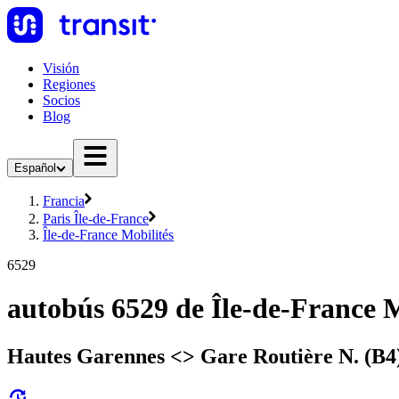
Visión
Regiones
Socios
Blog
Español
Francia
Paris Île-de-France
Île-de-France Mobilités
6529
autobús 6529 de Île-de-France M
Hautes Garennes <> Gare Routière N. (B4