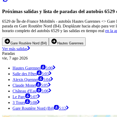
Próximas salidas y lista de paradas del autobús 6529 
6529 de Île-de-France Mobilités - autobús Hautes Garennes <> Gare Ro
parada en Gare Routière Nord (B4). Desplázate hacia abajo para ver l
horario completo del autobús 6529 y las salidas en tiempo real
en la a
Gare Routière Nord (B4)
Hautes Garennes
Ver más salidas
Paradas
vie, 7 ago 2026
Hautes Garennes
5:00
Salle des Fêtes
5:03
Alexis Quennet
5:04
Claude Monet
5:05
Château d'Eau
5:06
Le Parc
5:07
3 Tours
5:08
Gare Routière Nord (B4)
5:12