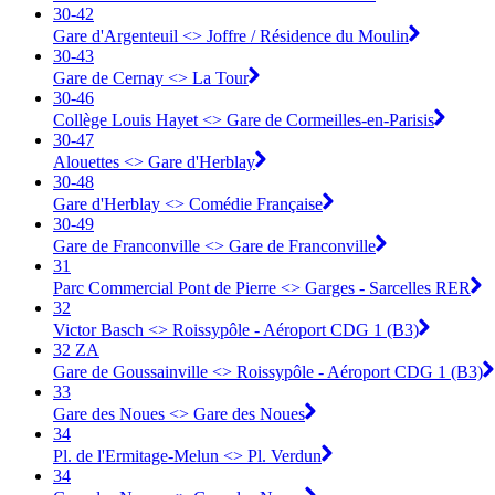
30-42
Gare d'Argenteuil <> ︎Joffre / Résidence du Moulin
30-43
Gare de Cernay <> ︎La Tour
30-46
Collège Louis Hayet <> ︎Gare de Cormeilles-en-Parisis
30-47
Alouettes <> ︎Gare d'Herblay
30-48
Gare d'Herblay <> ︎Comédie Française
30-49
Gare de Franconville <> ︎Gare de Franconville
31
Parc Commercial Pont de Pierre <> Garges - Sarcelles RER
32
Victor Basch <> Roissypôle - Aéroport CDG 1 (B3)
32 ZA
Gare de Goussainville <> Roissypôle - Aéroport CDG 1 (B3)
33
Gare des Noues <> Gare des Noues
34
Pl. de l'Ermitage-Melun <> Pl. Verdun
34