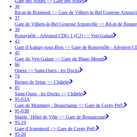
Gare des Noues <> Gare des Noues
36
Rd-pt de Bonneuil <> Gare de Villiers-le-Bel Gonesse Arnouvi
37
Gare de Villiers-le-Bel Gonesse Arnouville <> Rd-pt de Bonne
39
Roissypôle - Aéroport CDG 1 (C2) <> Vert-Galant
43
Gare d'Aulnay-sous-Bois <> Gare de Roissypôle - Aéroport C
45
Gare du Vert Galant <> Gare du Blanc-Mesnil
66
Opéra <> Saint-Ouen - les Docks
74
Berges de Seine <> Châtelet
85
Saint-Ouen - les Docks <> Châtelet
95-03A
Gare de Montigny - Beauchamp <> ︎Gare de Cergy Préf.
95-03B
Mairie / Hôtel de Ville <> ︎Gare de Bessancourt
95-19
Gare d'Argenteuil <> ︎Gare de Cergy Préf.
95-20