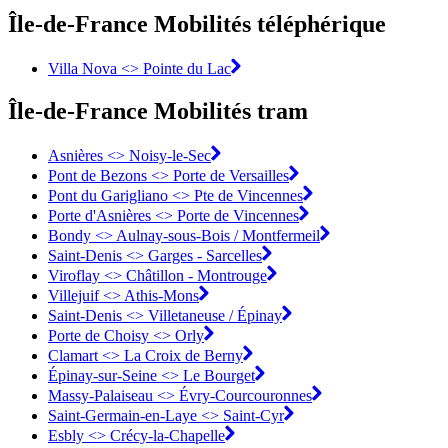
Île-de-France Mobilités téléphérique
Villa Nova <> Pointe du Lac
Île-de-France Mobilités tram
Asnières <>︎ Noisy-le-Sec
Pont de Bezons <>︎ Porte de Versailles
Pont du Garigliano <>︎ Pte de Vincennes
Porte d'Asnières <>︎ Porte de Vincennes
Bondy <>︎ Aulnay-sous-Bois / Montfermeil
Saint-Denis <>︎ Garges - Sarcelles
Viroflay <>︎ Châtillon - Montrouge
Villejuif <>︎ Athis-Mons
Saint-Denis <>︎ Villetaneuse / Épinay
Porte de Choisy <>︎ Orly
Clamart <>︎ La Croix de Berny
Épinay-sur-Seine <>︎ Le Bourget
Massy-Palaiseau <> Évry-Courcouronnes︎
Saint-Germain-en-Laye <>︎ Saint-Cyr
Esbly <> Crécy-la-Chapelle