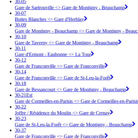
30-05
Gare de Sartrouville <> ︎Gare de Montigny - Beauchamp
30-07
Buttes Blanches <> ︎Gare d'Herblay
30-09
Gare de Montigny - Beauchamp <> ︎Gare de Montigny - Beau
30-10
Gare de Taverny <> ︎Gare de Montigny - Beauchamp
30-11
Gare d'Ermont - Eaubonne <> ︎La Tour
30-12
Gare de Franconville <> ︎Gare de Franconville
30-14
Gare de Franconville <> ︎Gare de St-Leu-la-Forêt
30-18
Gare de Bessancourt <> ︎Gare de Montigny - Beauchamp
30-21Est
Gare de Cormeilles-en-Parisis <> ︎Gare de Cormeilles-en-Parisi
30-22
Joffre / Résidence du Moulin <> ︎Gare de Cernay
30-23
Gare de St-Leu-la-Forêt <> ︎Gare de Montigny - Beauchamp
30-37
Gare de Franconville <> ︎Gare de Franconville