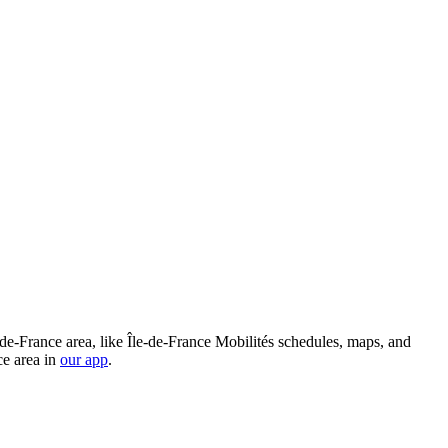
e-de-France area, like Île-de-France Mobilités schedules, maps, and
ce area in
our app
.