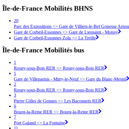
Île-de-France Mobilités BHNS
20
Parc des Expositions <> Gare de Villiers-le-Bel Gonesse Arnou
Gare de Corbeil-Essonnes <> Gare de Lieusaint - Moissy
Gare de Corbeil-Essonnes Zola <> La Treille
Île-de-France Mobilités bus
1
Rosny-sous-Bois RER <> Rosny-sous-Bois RER
1
Gare de Villeparisis - Mitry-le-Neuf <> Gare du Blanc-Mesnil
2
Rosny-sous-Bois RER <> Rosny-sous-Bois RER
3
Pierre Gilles de Gennes <> Les Baconnets RER
6
Bourg-la-Reine RER <> Bourg-la-Reine RER
7
Port Galand <> La Fontaine
11