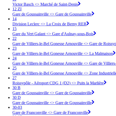
Victor Basch <> Marché de Saint-Denis
12 ZI
Gare de Goussainville <> Gare de Goussainville
14
Division Leclerc <> La Croix de Berny RER
15
Gare du Vert Galant <> Gare d'Aulnay-sous-Bois
22
Gare de Villiers-le-Bel Gonesse Arnouville <> Gare de Roiss
23
Gare de Villiers-le-Bel Gonesse Arnouville <> La Malmaison
24
Gare de Villiers-le-Bel Gonesse Arnouville <> Gare de Villier
25
Gare de Villiers-le-Bel Gonesse Arnouville <> Zone Industriell
27
Roissypôle - Aéroport CDG 1 (D2) <> Puits la Marlière
30 B
Gare de Goussainville <> Gare de Goussainville
30 D
Gare de Goussainville <> Gare de Goussainville
30-03
Gare de Franconville <> ︎Gare de Franconville