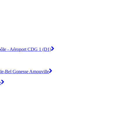
ypôle - Aéroport CDG 1 (D1)
s-le-Bel Gonesse Arnouville
e