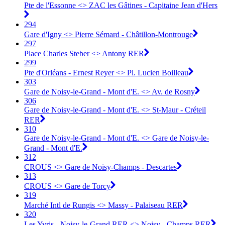
Pte de l'Essonne <> ZAC les Gâtines - Capitaine Jean d'Hers
294
Gare d'Igny <> Pierre Sémard - Châtillon-Montrouge
297
Place Charles Steber <> Antony RER
299
Pte d'Orléans - Ernest Reyer <> Pl. Lucien Boilleau
303
Gare de Noisy-le-Grand - Mont d'E. <> Av. de Rosny
306
Gare de Noisy-le-Grand - Mont d'E. <> St-Maur - Créteil
RER
310
Gare de Noisy-le-Grand - Mont d'E. <> Gare de Noisy-le-
Grand - Mont d'E.
312
CROUS <> Gare de Noisy-Champs - Descartes
313
CROUS <> Gare de Torcy
319
Marché Intl de Rungis <> Massy - Palaiseau RER
320
Les Yvris - Noisy-le-Grand RER <> Noisy - Champs RER