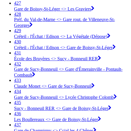
427
Gare de Boissy-St-Léger <> Les Graviers
428
Préf. du Val-de-Marne <> Gare rout. de Villeneuve-St-
Georges
429
Créteil - l'Échat / Edison <> La Végétale (Dépose)
430
Créteil - l'Échat / Edison <> Gare de Boissy-St-Léger
431
École des Bruyères <> Sucy - Bonneuil RER
432
Gare de Sucy-Bonneuil <> Gare d'Émerainville - Pontault-
Combault
433
Claude Monet <> Gare de Sucy-Bonneuil
434
Gare de Sucy-Bonneuil <> Lycée Christophe Colomb
435
Sucy - Bonneuil RER <> Gare de Boissy-St-Léger
436
Les Boullereaux <> Gare de Boissy-St-Léger
437
Gare de Champigny <> Ccial les 4 Chênes