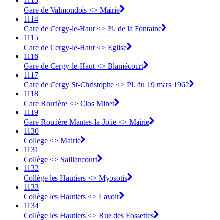
1113
Gare de Valmondois <> Mairie
1114
Gare de Cergy-le-Haut <> Pl. de la Fontaine
1115
Gare de Cergy-le-Haut <> Église
1116
Gare de Cergy-le-Haut <> Blamécourt
1117
Gare de Cergy St-Christophe <> Pl. du 19 mars 1962
1118
Gare Routière <> Clos Minet
1119
Gare Routière Mantes-la-Jolie <> Mairie
1130
Collège <> Mairie
1131
Collège <> Saillancourt
1132
Collège les Hautiers <> Myosotis
1133
Collège les Hautiers <> Lavoir
1134
Collège les Hautiers <> Rue des Fossettes