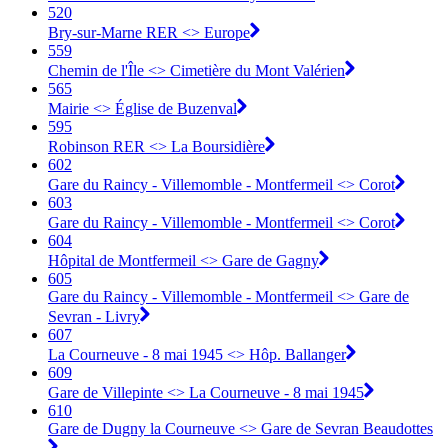
520
Bry-sur-Marne RER <> Europe
559
Chemin de l'Île <> Cimetière du Mont Valérien
565
Mairie <> Église de Buzenval
595
Robinson RER <> La Boursidière
602
Gare du Raincy - Villemomble - Montfermeil <> Corot
603
Gare du Raincy - Villemomble - Montfermeil <> Corot
604
Hôpital de Montfermeil <> Gare de Gagny
605
Gare du Raincy - Villemomble - Montfermeil <> Gare de
Sevran - Livry
607
La Courneuve - 8 mai 1945 <> Hôp. Ballanger
609
Gare de Villepinte <> La Courneuve - 8 mai 1945
610
Gare de Dugny la Courneuve <> Gare de Sevran Beaudottes