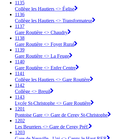
1135
Collège les Hautiers <> Église
1136
Collège les Hautiers <> Transformateur
1137
Gare Routière <> Chaudry
1138
Gare Routière <> Foyer Rural
1139
Gare Routière <> La Feuge
1140
Gare Routière <> Enfer Centre
1141
Collège les Hautiers <> Gare Routière
1142
Collège <> Breuil
1143
Lycée St-Christophe <> Gare Routière
1201
Pontoise Gare <> Gare de Cergy St-Christophe
1202
Les Beurriers <> Gare de Cergy Préf.
1203
Gare de Neuville - Uni <> Cergy le Haut RER