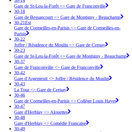
30-14
Gare de St-Leu-la-Forêt <> ︎Gare de Franconville
30-18
Gare de Bessancourt <> ︎Gare de Montigny - Beauchamp
30-21Est
Gare de Cormeilles-en-Parisis <> ︎Gare de Cormeilles-en-
Parisis
30-22
Joffre / Résidence du Moulin <> ︎Gare de Cernay
30-23
Gare de St-Leu-la-Forêt <> ︎Gare de Montigny - Beauchamp
30-37
Gare de Franconville <> ︎Gare de Franconville
30-42
Gare d'Argenteuil <> ︎Joffre / Résidence du Moulin
30-43
La Tour <> ︎Gare de Cernay
30-46
Gare de Cormeilles-en-Parisis <> ︎Collège Louis Hayet
30-47
Gare d'Herblay <> ︎Alouettes
30-48
Gare d'Herblay <> ︎Comédie Française
30-49