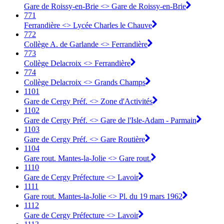
Gare de Roissy-en-Brie <> Gare de Roissy-en-Brie
771
Ferrandière <> Lycée Charles le Chauve
772
Collège A. de Garlande <> Ferrandière
773
Collège Delacroix <> Ferrandière
774
Collège Delacroix <> Grands Champs
1101
Gare de Cergy Préf. <> Zone d'Activités
1102
Gare de Cergy Préf. <> Gare de l'Isle-Adam - Parmain
1103
Gare de Cergy Préf. <> Gare Routière
1104
Gare rout. Mantes-la-Jolie <> Gare rout.
1110
Gare de Cergy Préfecture <> Lavoir
1111
Gare rout. Mantes-la-Jolie <> Pl. du 19 mars 1962
1112
Gare de Cergy Préfecture <> Lavoir