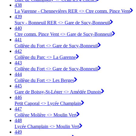
438
La Varenne - Chennevières RER <> Ctre comm. Pince Vent
439
Sucy - Bonneuil RER <> Gare de Sucy-Bonneuil
440
Ctre comm. Pince Vent <> Gare de Sucy-Bonneuil
441
Collège du Fort <> Gare de Sucy-Bonneuil
442
Collège du Parc <> La Garenne
443
Collège du Fort <> Gare de Sucy-Bonneuil
444
Collège du Fort <> Les Berges
445
Gare de Boissy-St-Léger <> Amédée Dunois
446
Petit Caporal <> Lycée Champlain
447
Collège Molière <> Moulin Vert
448
Lycée Champlain <> Moulin Vert
449