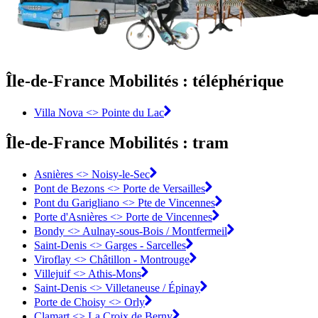
Île-de-France Mobilités : téléphérique
Villa Nova <> Pointe du Lac
Île-de-France Mobilités : tram
Asnières <>︎ Noisy-le-Sec
Pont de Bezons <>︎ Porte de Versailles
Pont du Garigliano <>︎ Pte de Vincennes
Porte d'Asnières <>︎ Porte de Vincennes
Bondy <>︎ Aulnay-sous-Bois / Montfermeil
Saint-Denis <>︎ Garges - Sarcelles
Viroflay <>︎ Châtillon - Montrouge
Villejuif <>︎ Athis-Mons
Saint-Denis <>︎ Villetaneuse / Épinay
Porte de Choisy <>︎ Orly
Clamart <>︎ La Croix de Berny