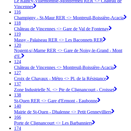
Le Raincy-Villemomble-Montfermeil RER <> Château de
Vincennes
116
Champigny - St-Maur RER <> Montreuil-Boissière-Acacia
118
Château de Vincennes <> Gare de Val de Fontenay
119
Massy - Palaiseau RER <> Les Baconnets RER
120
Nogent-s/-Marne RER <> Gare de Noisy-le-Grand - Mont
d'E.
124
Château de Vincennes <> Montreuil-Boissière-Acacia
127
Croix de Chavaux - Métro <> Pl. de la Résistance
137
Zone Industrielle N. <> Pte de Clignancourt - Croisset
138
St-Ouen RER <> Gare d'Ermont - Eaubonne
140
Mairie de St-Ouen - Dhalenne <> Petit Gennevilliers
166
Porte de Clignancourt <> Les Barbanniers
174