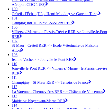
Aéroport CDG 1 (F3)
100
Créteil - l'Échat (Hôp. Henri Mondor) <> Gare de Torcy
101
Camping Intl <> Joinville-le-Pont RER
106
Villiers-s/-Marne - le Plessis-Trévise RER <> Joinville-le-Pont
RER
107
St-Maur - Créteil RER <> École Vétérinaire de Maisons-
Alfort
108
Jeanne Vacher <> Joinville-le-Pont RER
110
Joinville-le-Pont RER <> Villiers-s/-Marne - le Plessis-Trévise
RER
111
Champigny - St-Maur RER <> Terroirs de France
112
La Varenne - Chennevières RER <> Château de Vincennes
113
Mairie <> Nogent-sur-Marne RER
114