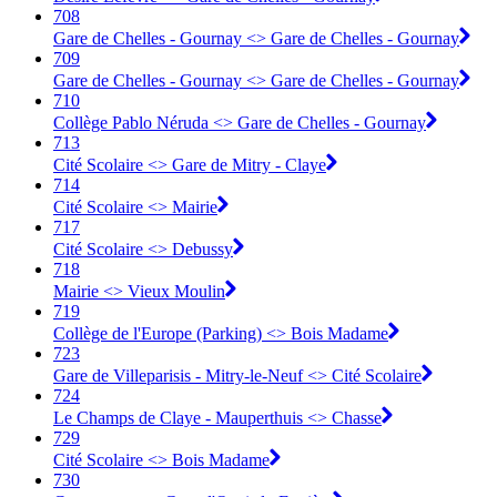
708
Gare de Chelles - Gournay <> Gare de Chelles - Gournay
709
Gare de Chelles - Gournay <> Gare de Chelles - Gournay
710
Collège Pablo Néruda <> Gare de Chelles - Gournay
713
Cité Scolaire <> Gare de Mitry - Claye
714
Cité Scolaire <> Mairie
717
Cité Scolaire <> Debussy
718
Mairie <> Vieux Moulin
719
Collège de l'Europe (Parking) <> Bois Madame
723
Gare de Villeparisis - Mitry-le-Neuf <> Cité Scolaire
724
Le Champs de Claye - Mauperthuis <> Chasse
729
Cité Scolaire <> Bois Madame
730