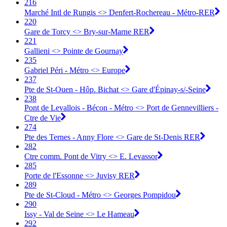
216
Marché Intl de Rungis <> Denfert-Rochereau - Métro-RER
220
Gare de Torcy <> Bry-sur-Marne RER
221
Gallieni <> Pointe de Gournay
235
Gabriel Péri - Métro <> Europe
237
Pte de St-Ouen - Hôp. Bichat <> Gare d'Épinay-s/-Seine
238
Pont de Levallois - Bécon - Métro <> Port de Gennevilliers -
Ctre de Vie
274
Pte des Ternes - Anny Flore <> Gare de St-Denis RER
282
Ctre comm. Pont de Vitry <> E. Levassor
285
Porte de l'Essonne <> Juvisy RER
289
Pte de St-Cloud - Métro <> Georges Pompidou
290
Issy - Val de Seine <> Le Hameau
292