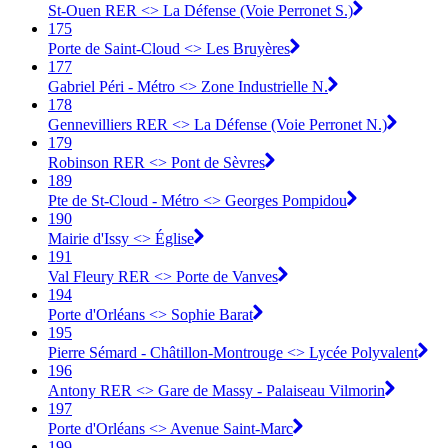
St-Ouen RER <> La Défense (Voie Perronet S.)
175
Porte de Saint-Cloud <> Les Bruyères
177
Gabriel Péri - Métro <> Zone Industrielle N.
178
Gennevilliers RER <> La Défense (Voie Perronet N.)
179
Robinson RER <> Pont de Sèvres
189
Pte de St-Cloud - Métro <> Georges Pompidou
190
Mairie d'Issy <> Église
191
Val Fleury RER <> Porte de Vanves
194
Porte d'Orléans <> Sophie Barat
195
Pierre Sémard - Châtillon-Montrouge <> Lycée Polyvalent
196
Antony RER <> Gare de Massy - Palaiseau Vilmorin
197
Porte d'Orléans <> Avenue Saint-Marc
199