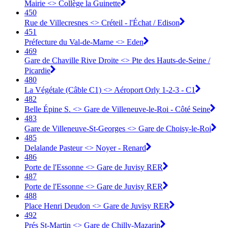
Mairie <> Collège la Guinette
450
Rue de Villecresnes <> Créteil - l'Échat / Edison
451
Préfecture du Val-de-Marne <> Eden
469
Gare de Chaville Rive Droite <> Pte des Hauts-de-Seine /
Picardie
480
La Végétale (Câble C1) <> Aéroport Orly 1-2-3 - C1
482
Belle Épine S. <> Gare de Villeneuve-le-Roi - Côté Seine
483
Gare de Villeneuve-St-Georges <> Gare de Choisy-le-Roi
485
Delalande Pasteur <> Noyer - Renard
486
Porte de l'Essonne <> Gare de Juvisy RER
487
Porte de l'Essonne <> Gare de Juvisy RER
488
Place Henri Deudon <> Gare de Juvisy RER
492
Prés St-Martin <> Gare de Chilly-Mazarin