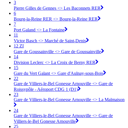
3
Pierre Gilles de Gennes <> Les Baconnets RER
6
Bourg-la-Reine RER <> Bourg-la-Reine RER
7
Port Galand <> La Fontaine
11
Victor Basch <> Marché de Saint-Denis
12 ZI
Gare de Goussainville <> Gare de Goussainville
14
Division Leclerc <> La Croix de Berny RER
15
Gare du Vert Galant <> Gare d'Aulnay-sous-Bois
22
Gare de Villiers-le-Bel Gonesse Arnouville <> Gare de
Roissypôle - Aéroport CDG 1 (D1)
23
Gare de Villiers-le-Bel Gonesse Arnouville <> La Malmaison
24
Gare de Villiers-le-Bel Gonesse Arnouville <> Gare de
Villiers-le-Bel Gonesse Arnouville
25