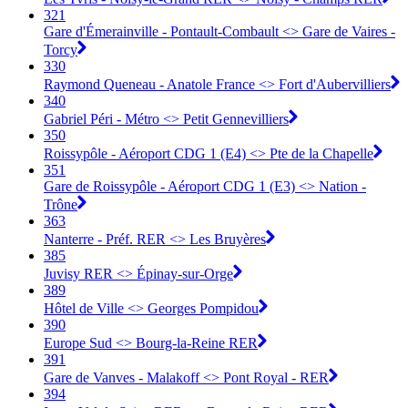
321
Gare d'Émerainville - Pontault-Combault <> Gare de Vaires -
Torcy
330
Raymond Queneau - Anatole France <> Fort d'Aubervilliers
340
Gabriel Péri - Métro <> Petit Gennevilliers
350
Roissypôle - Aéroport CDG 1 (E4) <> Pte de la Chapelle
351
Gare de Roissypôle - Aéroport CDG 1 (E3) <> Nation -
Trône
363
Nanterre - Préf. RER <> Les Bruyères
385
Juvisy RER <> Épinay-sur-Orge
389
Hôtel de Ville <> Georges Pompidou
390
Europe Sud <> Bourg-la-Reine RER
391
Gare de Vanves - Malakoff <> Pont Royal - RER
394