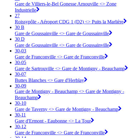
Gare de Villiers-le-Bel Gonesse Arnouville <> Zone
Industrielle
27
Roissypôle - Aéroport CDG 1 (D2) <> Puits la Marlière
30 B
Gare de Goussainville <> Gare de Goussainville
30 D
Gare de Goussainville <> Gare de Goussainville
30-03
Gare de Franconville <> ︎Gare de Franconville
30-05
Gare de Sartrouville <> ︎Gare de Montigny - Beauchamp
30-07
Buttes Blanches <> ︎Gare d'Herblay
30-09
Gare de Montigny - Beauchamp <> ︎Gare de Montigny -
Beauchamp
30-10
Gare de Taverny <> ︎Gare de Montigny - Beauchamp
30-11
Gare d'Ermont - Eaubonne <> ︎La Tour
30-12
Gare de Franconville <> ︎Gare de Franconville