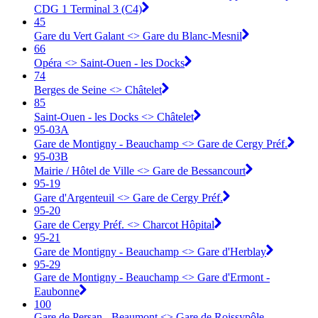
CDG 1 Terminal 3 (C4)
45
Gare du Vert Galant <> Gare du Blanc-Mesnil
66
Opéra <> Saint-Ouen - les Docks
74
Berges de Seine <> Châtelet
85
Saint-Ouen - les Docks <> Châtelet
95-03A
Gare de Montigny - Beauchamp <> ︎Gare de Cergy Préf.
95-03B
Mairie / Hôtel de Ville <> ︎Gare de Bessancourt
95-19
Gare d'Argenteuil <> ︎Gare de Cergy Préf.
95-20
Gare de Cergy Préf. <> ︎Charcot Hôpital
95-21
Gare de Montigny - Beauchamp <> ︎Gare d'Herblay
95-29
Gare de Montigny - Beauchamp <> ︎Gare d'Ermont -
Eaubonne
100
Gare de Persan - Beaumont <> Gare de Roissypôle -