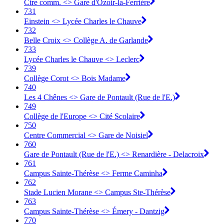
Ctre comm. <> Gare d'Ozoir-la-Ferrière
731
Einstein <> Lycée Charles le Chauve
732
Belle Croix <> Collège A. de Garlande
733
Lycée Charles le Chauve <> Leclerc
739
Collège Corot <> Bois Madame
740
Les 4 Chênes <> Gare de Pontault (Rue de l'E.)
749
Collège de l'Europe <> Cité Scolaire
750
Centre Commercial <> Gare de Noisiel
760
Gare de Pontault (Rue de l'E.) <> Renardière - Delacroix
761
Campus Sainte-Thérèse <> Ferme Caminha
762
Stade Lucien Morane <> Campus Ste-Thérèse
763
Campus Sainte-Thérèse <> Émery - Dantzig
770