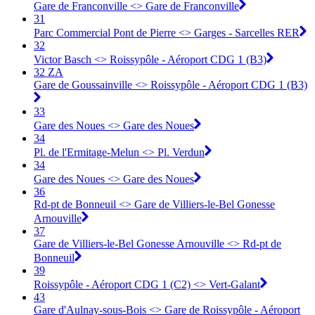
Gare de Franconville <> ︎Gare de Franconville
31
Parc Commercial Pont de Pierre <> Garges - Sarcelles RER
32
Victor Basch <> Roissypôle - Aéroport CDG 1 (B3)
32 ZA
Gare de Goussainville <> Roissypôle - Aéroport CDG 1 (B3)
33
Gare des Noues <> Gare des Noues
34
Pl. de l'Ermitage-Melun <> Pl. Verdun
34
Gare des Noues <> Gare des Noues
36
Rd-pt de Bonneuil <> Gare de Villiers-le-Bel Gonesse
Arnouville
37
Gare de Villiers-le-Bel Gonesse Arnouville <> Rd-pt de
Bonneuil
39
Roissypôle - Aéroport CDG 1 (C2) <> Vert-Galant
43
Gare d'Aulnay-sous-Bois <> Gare de Roissypôle - Aéroport