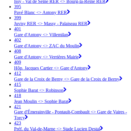
Issy - Val de Seine RER <> Bourg-la-Reine RER
395
Pavé Blanc <> Antony RER
399
Juvisy RER <> Massy - Palaiseau RER
401
Gare d'Antony <>︎ Villemilan
402
Gare d'Antony <>︎ ZAC du Moulin
408
Gare d'Antony <>︎ Verrières Mairie
409
Hôp. Jacques Cartier <>︎ Gare d'Antony
412
Gare de la Croix de Berny <>︎ Gare de la Croix de Berny
415
Sophie Barat <>︎ Robinson
418
Jean Moulin <>︎ Sophie Barat
421
Gare d'Émerainville - Pontault-Combault <> Gare de Vaires -
Torcy
423
Préf. du Val-de-Marne <> Stade Lucien Destal