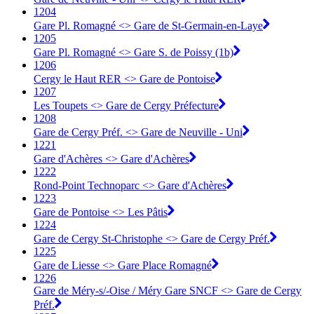
1204
Gare Pl. Romagné <> Gare de St-Germain-en-Laye
1205
Gare Pl. Romagné <> Gare S. de Poissy (1b)
1206
Cergy le Haut RER <> Gare de Pontoise
1207
Les Toupets <> Gare de Cergy Préfecture
1208
Gare de Cergy Préf. <> Gare de Neuville - Uni
1221
Gare d'Achères <> Gare d'Achères
1222
Rond-Point Technoparc <> Gare d'Achères
1223
Gare de Pontoise <> Les Pâtis
1224
Gare de Cergy St-Christophe <> Gare de Cergy Préf.
1225
Gare de Liesse <> Gare Place Romagné
1226
Gare de Méry-s/-Oise / Méry Gare SNCF <> Gare de Cergy
Préf.