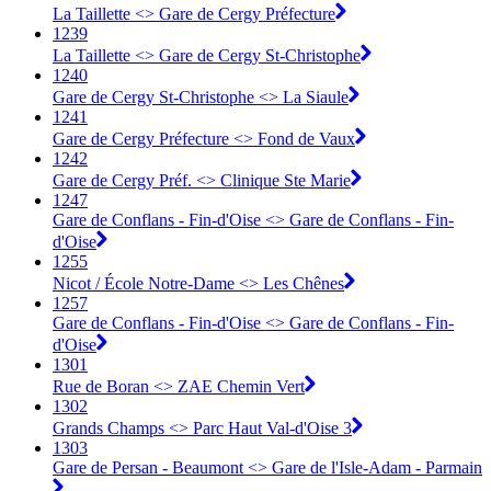
La Taillette <> Gare de Cergy Préfecture
1239
La Taillette <> Gare de Cergy St-Christophe
1240
Gare de Cergy St-Christophe <> La Siaule
1241
Gare de Cergy Préfecture <> Fond de Vaux
1242
Gare de Cergy Préf. <> Clinique Ste Marie
1247
Gare de Conflans - Fin-d'Oise <> Gare de Conflans - Fin-
d'Oise
1255
Nicot / École Notre-Dame <> Les Chênes
1257
Gare de Conflans - Fin-d'Oise <> Gare de Conflans - Fin-
d'Oise
1301
Rue de Boran <> ZAE Chemin Vert
1302
Grands Champs <> Parc Haut Val-d'Oise 3
1303
Gare de Persan - Beaumont <> Gare de l'Isle-Adam - Parmain