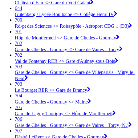
Château d'Eau <> Gare du Vert Galant
644
Gutenberg / Lycée Boulloche <> Collège Henri IV
700
Rd-pt des Sciences <> Roissypôle - Aéroport CDG 1 (D3)
701
Hôp. de Montfermeil <> Gare de Chelles - Gournay
702
Gare de Chelles - Gournay <> Gare de Vaires - Torcy
702
Val de Fontenay RER <> Gare d'Aulnay-sous-Bois
703
Gare de Chelles - Gournay <> Gare de Villeparisis - Mitry-le-
Neuf
703
Le Bourget RER <> Gare de Drancy
704
Gare de Chelles - Gournay <> Mairie
705
Gare de Lagny Thorigny <> Hôp. de Montfermeil
706
Gare de Chelles - Gournay <> Gare de Vaires - Torcy (N.)
707
Désiré Lefèvre <> Gare de Chelles - Gournay