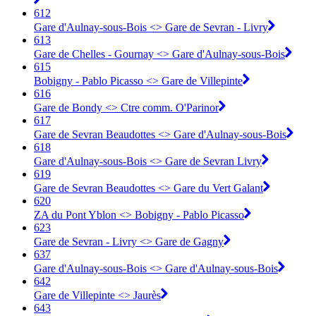
612
Gare d'Aulnay-sous-Bois <> Gare de Sevran - Livry
613
Gare de Chelles - Gournay <> Gare d'Aulnay-sous-Bois
615
Bobigny - Pablo Picasso <> Gare de Villepinte
616
Gare de Bondy <> Ctre comm. O'Parinor
617
Gare de Sevran Beaudottes <> Gare d'Aulnay-sous-Bois
618
Gare d'Aulnay-sous-Bois <> Gare de Sevran Livry
619
Gare de Sevran Beaudottes <> Gare du Vert Galant
620
ZA du Pont Yblon <> Bobigny - Pablo Picasso
623
Gare de Sevran - Livry <> Gare de Gagny
637
Gare d'Aulnay-sous-Bois <> Gare d'Aulnay-sous-Bois
642
Gare de Villepinte <> Jaurès
643