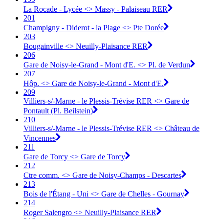
La Rocade - Lycée <> Massy - Palaiseau RER
201
Champigny - Diderot - la Plage <> Pte Dorée
203
Bougainville <> Neuilly-Plaisance RER
206
Gare de Noisy-le-Grand - Mont d'E. <> Pl. de Verdun
207
Hôp. <> Gare de Noisy-le-Grand - Mont d'E.
209
Villiers-s/-Marne - le Plessis-Trévise RER <> Gare de
Pontault (Pl. Beilstein)
210
Villiers-s/-Marne - le Plessis-Trévise RER <> Château de
Vincennes
211
Gare de Torcy <> Gare de Torcy
212
Ctre comm. <> Gare de Noisy-Champs - Descartes
213
Bois de l'Étang - Uni <> Gare de Chelles - Gournay
214
Roger Salengro <> Neuilly-Plaisance RER