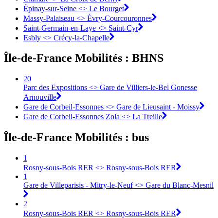
Épinay-sur-Seine <>︎ Le Bourget
Massy-Palaiseau <> Évry-Courcouronnes︎
Saint-Germain-en-Laye <>︎ Saint-Cyr
Esbly <> Crécy-la-Chapelle
Île-de-France Mobilités : BHNS
20
Parc des Expositions <> Gare de Villiers-le-Bel Gonesse
Arnouville
Gare de Corbeil-Essonnes <> Gare de Lieusaint - Moissy
Gare de Corbeil-Essonnes Zola <> La Treille
Île-de-France Mobilités : bus
1
Rosny-sous-Bois RER <> Rosny-sous-Bois RER
1
Gare de Villeparisis - Mitry-le-Neuf <> Gare du Blanc-Mesnil
2
Rosny-sous-Bois RER <> Rosny-sous-Bois RER