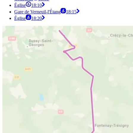
Église
18:10
Gare de Verneuil-l'Étang
18:15
Église
18:20