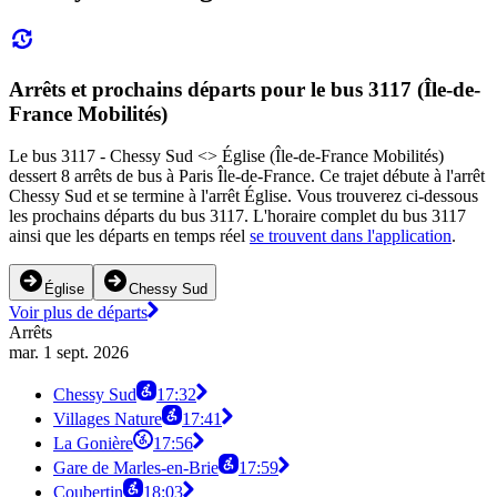
Arrêts et prochains départs pour le bus 3117 (Île-de-
France Mobilités)
Le bus 3117 - Chessy Sud <> Église (Île-de-France Mobilités)
dessert 8 arrêts de bus à Paris Île-de-France. Ce trajet débute à l'arrêt
Chessy Sud et se termine à l'arrêt Église. Vous trouverez ci-dessous
les prochains départs du bus 3117. L'horaire complet du bus 3117
ainsi que les départs en temps réel
se trouvent dans l'application
.
Église
Chessy Sud
Voir plus de départs
Arrêts
mar. 1 sept. 2026
Chessy Sud
17:32
Villages Nature
17:41
La Gonière
17:56
Gare de Marles-en-Brie
17:59
Coubertin
18:03