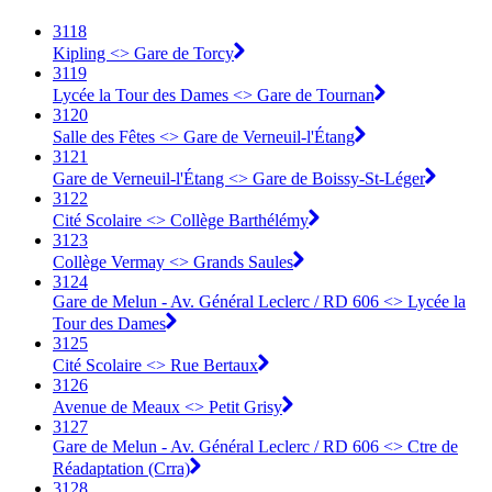
3118
Kipling <> Gare de Torcy
3119
Lycée la Tour des Dames <> Gare de Tournan
3120
Salle des Fêtes <> Gare de Verneuil-l'Étang
3121
Gare de Verneuil-l'Étang <> Gare de Boissy-St-Léger
3122
Cité Scolaire <> Collège Barthélémy
3123
Collège Vermay <> Grands Saules
3124
Gare de Melun - Av. Général Leclerc / RD 606 <> Lycée la
Tour des Dames
3125
Cité Scolaire <> Rue Bertaux
3126
Avenue de Meaux <> Petit Grisy
3127
Gare de Melun - Av. Général Leclerc / RD 606 <> Ctre de
Réadaptation (Crra)
3128