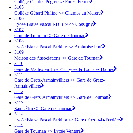
Collège Charles Péguy <> Forest Ferme
3105
Collège Gérard Philipe <> Champs au Maigre
3106
Lycée Blaise Pascal RD 319 <> Cossigny
3107
Gare de Tournan <> Gare de Tournan
3108
Lycée Blaise Pascal Parking <> Ambroise Paré
3109
Maison des Associations <> Gare de Tournan
3110
Gare de Marles-en-Brie <> Lycée la Tour des Dames
3111
Gare de Gretz-Armainvilliers <> Gare de Gretz-
Armainvilliers
3112
Gare de Gretz-Armainvilliers <> Gare de Tournan
3113
Saint-Éloi <> Gare de Tournan
3114
Lycée Blaise Pascal Parking <> Gare d'Ozoir-la-Ferrière
3115
Gare de Tournan <> Lycée Ventura