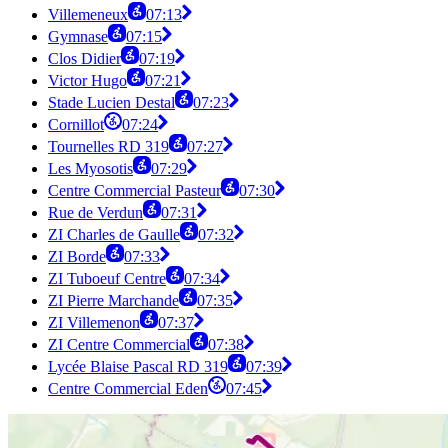
Villemeneux
07:13
Gymnase
07:15
Clos Didier
07:19
Victor Hugo
07:21
Stade Lucien Destal
07:23
Cornillot
07:24
Tournelles RD 319
07:27
Les Myosotis
07:29
Centre Commercial Pasteur
07:30
Rue de Verdun
07:31
ZI Charles de Gaulle
07:32
ZI Borde
07:33
ZI Tuboeuf Centre
07:34
ZI Pierre Marchande
07:35
ZI Villemenon
07:37
ZI Centre Commercial
07:38
Lycée Blaise Pascal RD 319
07:39
Centre Commercial Eden
07:45