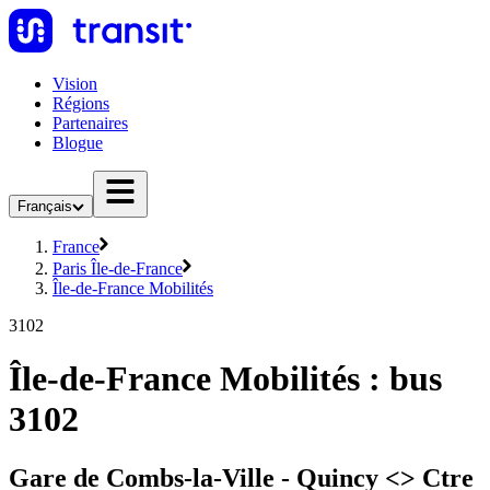
Vision
Régions
Partenaires
Blogue
Français
France
Paris Île-de-France
Île-de-France Mobilités
3102
Île-de-France Mobilités : bus
3102
Gare de Combs-la-Ville - Quincy <> Ctre