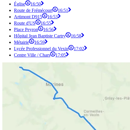
Église
16:50
Route de Frémécourt
16:51
Artimont D915
16:53
Route d'US
16:55
Place Peyron
16:56
Hôpital Jean Baptiste Cartry
16:58
Métairie
16:59
Lycée Professionnel du Vexin
17:02
Centre Ville / Chars
17:05