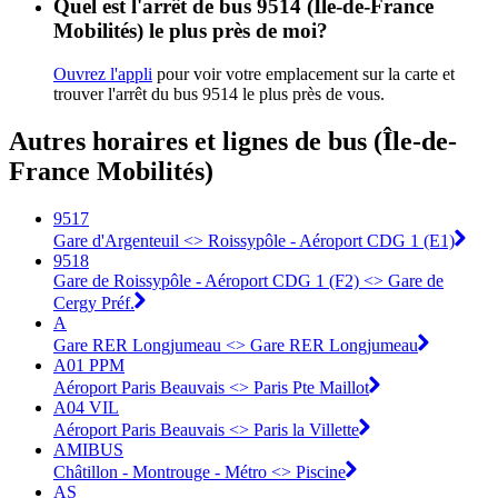
Quel est l'arrêt de bus 9514 (Île-de-France
Mobilités) le plus près de moi?
Ouvrez l'appli
pour voir votre emplacement sur la carte et
trouver l'arrêt du bus 9514 le plus près de vous.
Autres horaires et lignes de bus (Île-de-
France Mobilités)
9517
Gare d'Argenteuil <> Roissypôle - Aéroport CDG 1 (E1)
9518
Gare de Roissypôle - Aéroport CDG 1 (F2) <> Gare de
Cergy Préf.
A
Gare RER Longjumeau <> Gare RER Longjumeau
A01 PPM
Aéroport Paris Beauvais <> Paris Pte Maillot
A04 VIL
Aéroport Paris Beauvais <> Paris la Villette
AMIBUS
Châtillon - Montrouge - Métro <> Piscine
AS