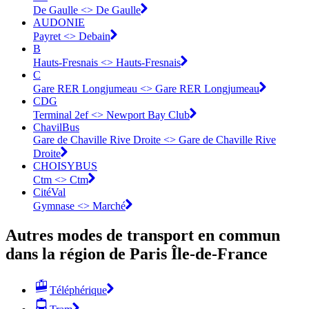
De Gaulle <> De Gaulle
AUDONIE
Payret <> Debain
B
Hauts-Fresnais <> Hauts-Fresnais
C
Gare RER Longjumeau <> Gare RER Longjumeau
CDG
Terminal 2ef <> Newport Bay Club
ChavilBus
Gare de Chaville Rive Droite <> Gare de Chaville Rive
Droite
CHOISYBUS
Ctm <> Ctm
CitéVal
Gymnase <> ︎Marché
Autres modes de transport en commun
dans la région de Paris Île-de-France
Téléphérique