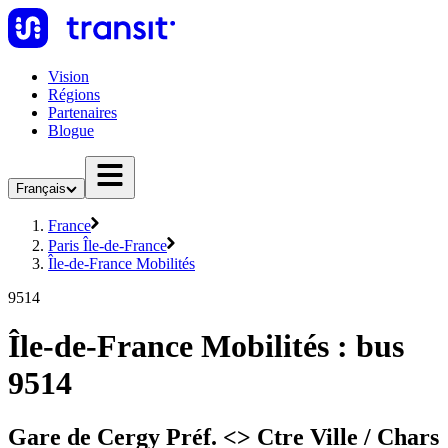
Vision
Régions
Partenaires
Blogue
Français
France
Paris Île-de-France
Île-de-France Mobilités
9514
Île-de-France Mobilités : bus
9514
Gare de Cergy Préf. <> Ctre Ville / Chars