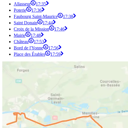
Allasseur
17:35
Poterie
17:36
Faubourg Saint-Maurice
17:38
Saint Donain
17:44
Croix de la Mission
17:46
Mairie
17:48
Château
17:53
Bord de l'Yonne
17:56
Place des Érables
17:59