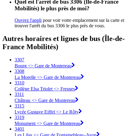
Quel est l'arrêt de bus 3306 (Île-de-France
Mobilités) le plus près de moi?
Ouvrez l'appli
pour voir votre emplacement sur la carte et
trouver l'arrêt du bus 3306 le plus près de vous.
Autres horaires et lignes de bus (Île-de-
France Mobilités)
3307
Bourg <> Gare de Montereau
3308
La Morelle <> Gare de Montereau
3310
Collège Elsa Triolet <> Fresnes
3311
Château <> Gare de Montereau
3315
Lycée Gustave Eiffel <> Le Rôty
3319
Monument <> Gare de Montereau
3401
Les Lilas <> Gare de Fontainebleau–Avon