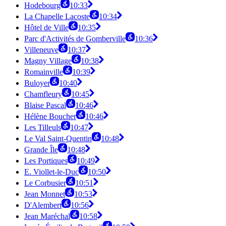
Hodebourg
10:33
La Chapelle Lacoste
10:34
Hôtel de Ville
10:35
Parc d'Activités de Gomberville
10:36
Villeneuve
10:37
Magny Village
10:38
Romainville
10:39
Buloyer
10:40
Chamfleury
10:45
Blaise Pascal
10:46
Hélène Boucher
10:46
Les Tilleuls
10:47
Le Val Saint-Quentin
10:48
Grande Île
10:48
Les Portiques
10:49
E. Viollet-le-Duc
10:50
Le Corbusier
10:51
Jean Monnet
10:53
D'Alembert
10:56
Jean Maréchal
10:58