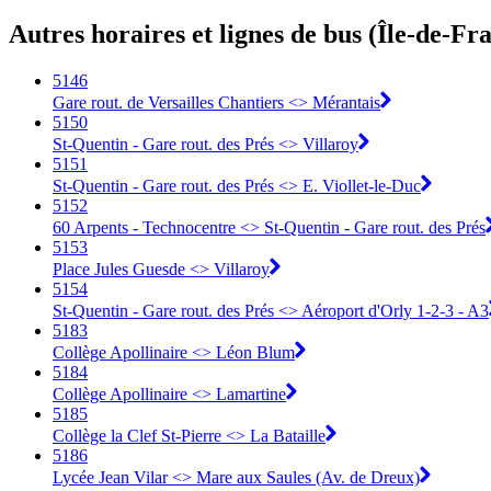
Autres horaires et lignes de bus (Île-de-Fr
5146
Gare rout. de Versailles Chantiers <> Mérantais
5150
St-Quentin - Gare rout. des Prés <> Villaroy
5151
St-Quentin - Gare rout. des Prés <> E. Viollet-le-Duc
5152
60 Arpents - Technocentre <> St-Quentin - Gare rout. des Prés
5153
Place Jules Guesde <> Villaroy
5154
St-Quentin - Gare rout. des Prés <> Aéroport d'Orly 1-2-3 - A3
5183
Collège Apollinaire <> Léon Blum
5184
Collège Apollinaire <> Lamartine
5185
Collège la Clef St-Pierre <> La Bataille
5186
Lycée Jean Vilar <> Mare aux Saules (Av. de Dreux)