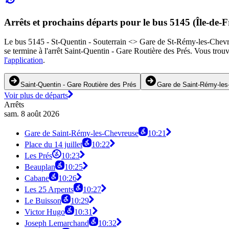
Arrêts et prochains départs pour le bus 5145 (Île-de-F
Le bus 5145 - St-Quentin - Souterrain <> Gare de St-Rémy-les-Chevreus
se termine à l'arrêt Saint-Quentin - Gare Routière des Prés. Vous trou
l'application
.
Saint-Quentin - Gare Routière des Prés
Gare de Saint-Rémy-les
Voir plus de départs
Arrêts
sam. 8 août 2026
Gare de Saint-Rémy-les-Chevreuse
10:21
Place du 14 juillet
10:22
Les Prés
10:23
Beauplan
10:25
Cabane
10:26
Les 25 Arpents
10:27
Le Buisson
10:29
Victor Hugo
10:31
Joseph Lemarchand
10:32