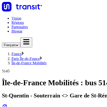
Vision
Régions
Partenaires
Blogue
Français
France
Paris Île-de-France
Île-de-France Mobilités
5145
Île-de-France Mobilités : bus 5
St-Quentin - Souterrain <> Gare de St-Ré