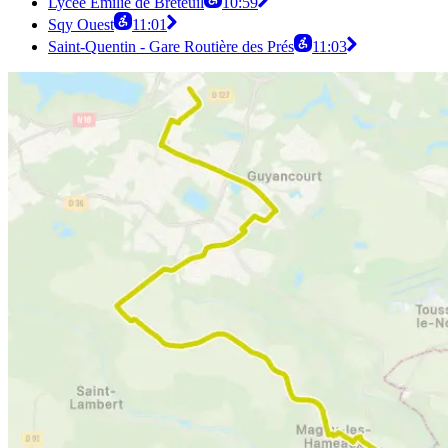
Lycée Émilie de Breteuil
10:59
Sqy Ouest
11:01
Saint-Quentin - Gare Routière des Prés
11:03