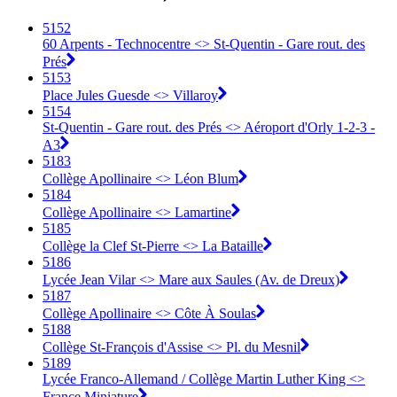
5152
60 Arpents - Technocentre <> St-Quentin - Gare rout. des
Prés
5153
Place Jules Guesde <> Villaroy
5154
St-Quentin - Gare rout. des Prés <> Aéroport d'Orly 1-2-3 -
A3
5183
Collège Apollinaire <> Léon Blum
5184
Collège Apollinaire <> Lamartine
5185
Collège la Clef St-Pierre <> La Bataille
5186
Lycée Jean Vilar <> Mare aux Saules (Av. de Dreux)
5187
Collège Apollinaire <> Côte À Soulas
5188
Collège St-François d'Assise <> Pl. du Mesnil
5189
Lycée Franco-Allemand / Collège Martin Luther King <>
France Miniature