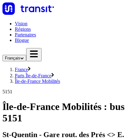
Vision
Régions
Partenaires
Blogue
Français
France
Paris Île-de-France
Île-de-France Mobilités
5151
Île-de-France Mobilités : bus
5151
St-Quentin - Gare rout. des Prés <> E.