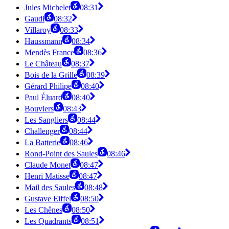
Jules Michelet
08:31
Gaudi
08:32
Villaroy
08:33
Haussmann
08:34
Mendès France
08:36
Le Château
08:37
Bois de la Grille
08:39
Gérard Philipe
08:40
Paul Éluard
08:40
Bouviers
08:43
Les Sangliers
08:44
Challenger
08:44
La Batterie
08:46
Rond-Point des Saules
08:46
Claude Monet
08:47
Henri Matisse
08:47
Mail des Saules
08:48
Gustave Eiffel
08:50
Les Chênes
08:50
Les Quadrants
08:51