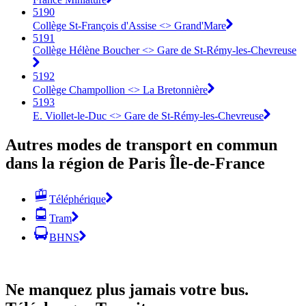
5190
Collège St-François d'Assise <> Grand'Mare
5191
Collège Hélène Boucher <> Gare de St-Rémy-les-Chevreuse
5192
Collège Champollion <> La Bretonnière
5193
E. Viollet-le-Duc <> Gare de St-Rémy-les-Chevreuse
Autres modes de transport en commun
dans la région de Paris Île-de-France
Téléphérique
Tram
BHNS
Ne manquez plus jamais votre bus.