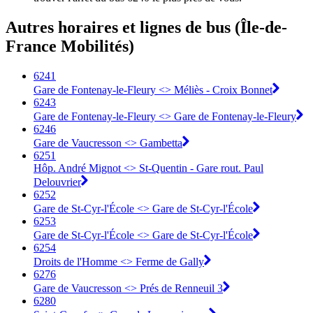
Autres horaires et lignes de bus (Île-de-
France Mobilités)
6241
Gare de Fontenay-le-Fleury <>︎ Méliès - Croix Bonnet
6243
Gare de Fontenay-le-Fleury <>︎ Gare de Fontenay-le-Fleury
6246
Gare de Vaucresson <>︎ Gambetta
6251
Hôp. André Mignot <>︎ St-Quentin - Gare rout. Paul
Delouvrier
6252
Gare de St-Cyr-l'École <>︎ Gare de St-Cyr-l'École
6253
Gare de St-Cyr-l'École <>︎ Gare de St-Cyr-l'École
6254
Droits de l'Homme <>︎ Ferme de Gally
6276
Gare de Vaucresson <>︎ Prés de Renneuil 3
6280