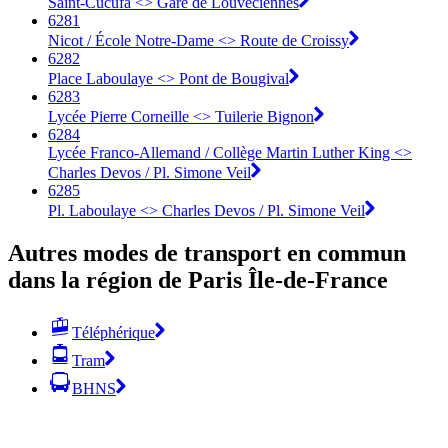
Saint-Cucufa <>︎ Gare de Louveciennes
6281
Nicot / École Notre-Dame <>︎ Route de Croissy
6282
Place Laboulaye <>︎ Pont de Bougival
6283
Lycée Pierre Corneille <>︎ Tuilerie Bignon
6284
Lycée Franco-Allemand / Collège Martin Luther King <>︎
Charles Devos / Pl. Simone Veil
6285
Pl. Laboulaye <>︎ Charles Devos / Pl. Simone Veil
Autres modes de transport en commun
dans la région de Paris Île-de-France
Téléphérique
Tram
BHNS