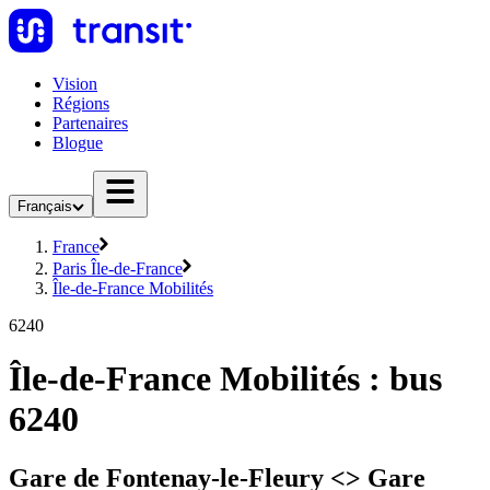
Vision
Régions
Partenaires
Blogue
Français
France
Paris Île-de-France
Île-de-France Mobilités
6240
Île-de-France Mobilités : bus
6240
Gare de Fontenay-le-Fleury <>︎ Gare