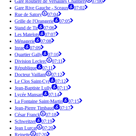
Gare Routière de Versailles Chantiers
07:00
Gare Rive Gauche - Sceaux
07:02
Rue de Satory
07:04
Grille de l'Orangerie
07:05
Stand de Tir
07:06
Les Matelots
07:07
Ménagerie
07:08
Inrae
07:09
Quartier Gally
07:10
Division Leclerc
07:11
République
07:11
Docteur Vaillant
07:12
Le Clos Saint-Cyr
07:12
Jean-Baptiste Lully
07:13
Lycée Mansart
07:14
La Fontaine Saint-Martin
07:15
Jean-Pierre Timbaud
07:17
César Franck
07:18
Schweitzer
07:19
Jean Lurçat
07:20
Reinette
07:20