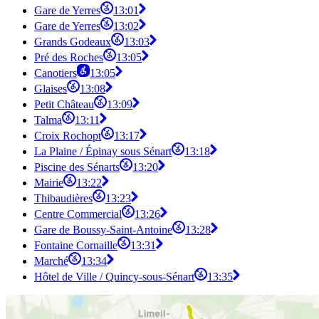
Gare de Yerres
13:01
Gare de Yerres
13:02
Grands Godeaux
13:03
Pré des Roches
13:05
Canotiers
13:05
Glaises
13:08
Petit Château
13:09
Talma
13:11
Croix Rochopt
13:17
La Plaine / Épinay sous Sénart
13:18
Piscine des Sénarts
13:20
Mairie
13:22
Thibaudières
13:23
Centre Commercial
13:26
Gare de Boussy-Saint-Antoine
13:28
Fontaine Cornaille
13:31
Marché
13:34
Hôtel de Ville / Quincy-sous-Sénart
13:35