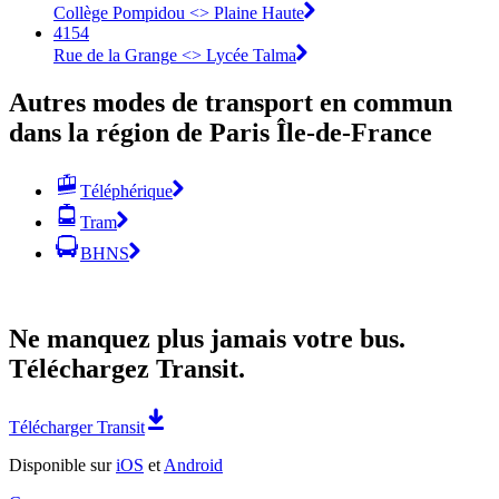
Collège Pompidou <> Plaine Haute
4154
Rue de la Grange <> Lycée Talma
Autres modes de transport en commun
dans la région de Paris Île-de-France
Téléphérique
Tram
BHNS
Ne manquez plus jamais votre bus.
Téléchargez Transit.
Télécharger Transit
Disponible sur
iOS
et
Android