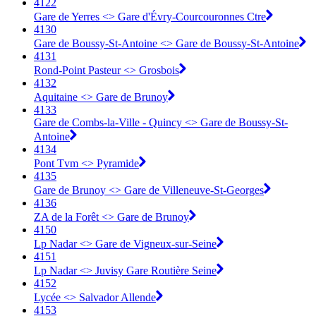
4122
Gare de Yerres <> Gare d'Évry-Courcouronnes Ctre
4130
Gare de Boussy-St-Antoine <> Gare de Boussy-St-Antoine
4131
Rond-Point Pasteur <> Grosbois
4132
Aquitaine <> Gare de Brunoy
4133
Gare de Combs-la-Ville - Quincy <> Gare de Boussy-St-
Antoine
4134
Pont Tvm <> Pyramide
4135
Gare de Brunoy <> Gare de Villeneuve-St-Georges
4136
ZA de la Forêt <> Gare de Brunoy
4150
Lp Nadar <> Gare de Vigneux-sur-Seine
4151
Lp Nadar <> Juvisy Gare Routière Seine
4152
Lycée <> Salvador Allende
4153