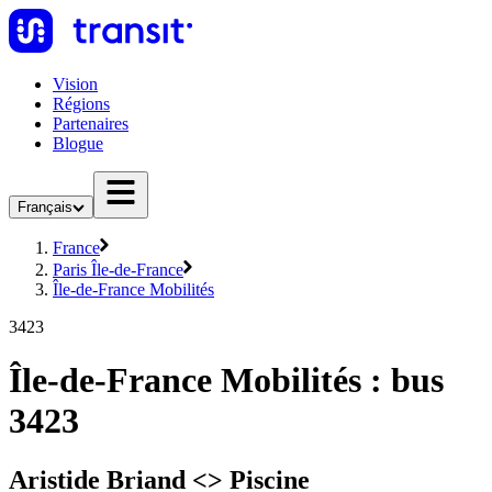
Vision
Régions
Partenaires
Blogue
Français
France
Paris Île-de-France
Île-de-France Mobilités
3423
Île-de-France Mobilités : bus
3423
Aristide Briand <> Piscine