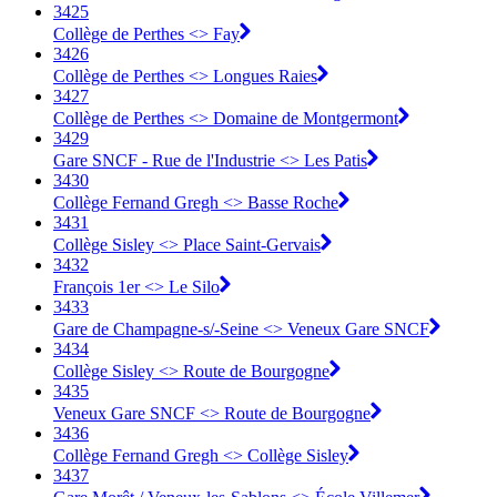
3425
Collège de Perthes <> Fay
3426
Collège de Perthes <> Longues Raies
3427
Collège de Perthes <> Domaine de Montgermont
3429
Gare SNCF - Rue de l'Industrie <> Les Patis
3430
Collège Fernand Gregh <> Basse Roche
3431
Collège Sisley <> Place Saint-Gervais
3432
François 1er <> Le Silo
3433
Gare de Champagne-s/-Seine <> Veneux Gare SNCF
3434
Collège Sisley <> Route de Bourgogne
3435
Veneux Gare SNCF <> Route de Bourgogne
3436
Collège Fernand Gregh <> Collège Sisley
3437