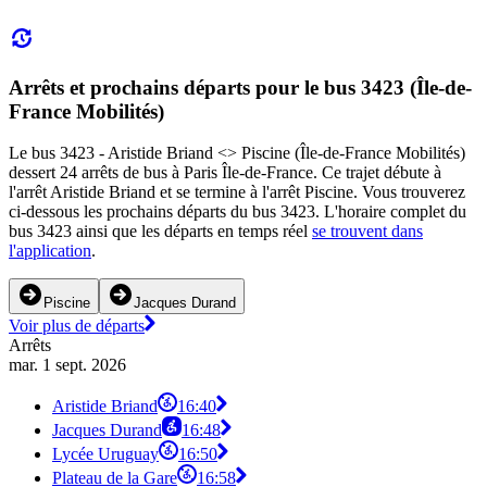
Arrêts et prochains départs pour le bus 3423 (Île-de-
France Mobilités)
Le bus 3423 - Aristide Briand <> Piscine (Île-de-France Mobilités)
dessert 24 arrêts de bus à Paris Île-de-France. Ce trajet débute à
l'arrêt Aristide Briand et se termine à l'arrêt Piscine. Vous trouverez
ci-dessous les prochains départs du bus 3423. L'horaire complet du
bus 3423 ainsi que les départs en temps réel
se trouvent dans
l'application
.
Piscine
Jacques Durand
Voir plus de départs
Arrêts
mar. 1 sept. 2026
Aristide Briand
16:40
Jacques Durand
16:48
Lycée Uruguay
16:50
Plateau de la Gare
16:58