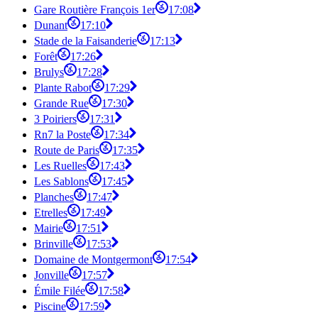
Gare Routière François 1er
17:08
Dunant
17:10
Stade de la Faisanderie
17:13
Forêt
17:26
Brulys
17:28
Plante Rabot
17:29
Grande Rue
17:30
3 Poiriers
17:31
Rn7 la Poste
17:34
Route de Paris
17:35
Les Ruelles
17:43
Les Sablons
17:45
Planches
17:47
Etrelles
17:49
Mairie
17:51
Brinville
17:53
Domaine de Montgermont
17:54
Jonville
17:57
Émile Filée
17:58
Piscine
17:59