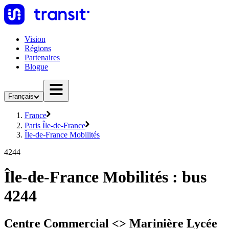
Vision
Régions
Partenaires
Blogue
Français
France
Paris Île-de-France
Île-de-France Mobilités
4244
Île-de-France Mobilités : bus
4244
Centre Commercial <> Marinière Lycée