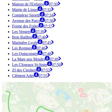
Maison de l'Enfance
07:30
Mairie de Lisses
07:32
Complexe Sportif
07:34
Avenue des Parcs
07:36
Ferme des Folies
07:37
Les Vergers
07:39
Bois Bailleul
07:40
Marinière Lycée
07:45
Les Remises
07:46
Les Quinconges
07:48
La Mare aux Moules
07:49
Les Closeaux St-Spire
07:50
ZI des Ciroliers
07:52
Clément Ader
07:55