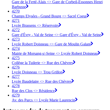
Gare de la Ferté-Alais <> Gare de Corbeil-Essonnes Henri
Barbusse
4270
Champs Elysées - Grand Bourg <> Sacré Coeur
4271
Lycée Brassens <> Réservoirs
4272
Gare d'Évry - Val de Seine <> Gare d'Évry - Val de Seine
4273
Lycée Robert Doisneau <> Gare de Moulin Galant
4274
Mairie de Morsang-s/-Seine <> Lycée Robert Doisneau
4275
Collège la Tuilerie <> Rue des Chèvres
4276
Lycée Doisneau <> Trou Grillon
4277
Lycée Baudelaire <> Rue des Chèvres
4278
Rue des Clos <> Résidence
4279
Av. des Parcs <> Lycée Marie Laurencin