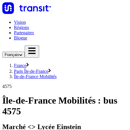
Vision
Régions
Partenaires
Blogue
Français
France
Paris Île-de-France
Île-de-France Mobilités
4575
Île-de-France Mobilités : bus
4575
Marché <> Lycée Einstein