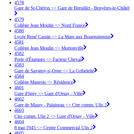
4578
Gare de St-Chéron <> Gare de Breuillet - Bruyères-le-Châtel
4579
Collège Jean Moulin <> Nord France
4580
Lycée René Cassin <> La Mare aux Bourguignons
4581
Collège Jean Moulin <> Morionville
4582
Porte d'Étampes <> Facteur Cheval
4583
Gare de Savigny-s/-Orge <> La Gribelette
4584
Collège Maurois <> Résidence
4601
Gare d'Igny <>︎ Gare d'Orsay - Ville
4602
Gare de Massy - Palaiseau <>︎ Ctre comm. Ulis 2
4603
Ctre comm. Ulis 2 <>︎ Gare d'Orsay - Ville
4604
8 mai 1945 <>︎ Centre Commercial Ulis 2
4605