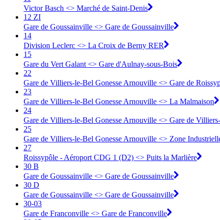
Victor Basch <> Marché de Saint-Denis
12 ZI
Gare de Goussainville <> Gare de Goussainville
14
Division Leclerc <> La Croix de Berny RER
15
Gare du Vert Galant <> Gare d'Aulnay-sous-Bois
22
Gare de Villiers-le-Bel Gonesse Arnouville <> Gare de Roiss
23
Gare de Villiers-le-Bel Gonesse Arnouville <> La Malmaison
24
Gare de Villiers-le-Bel Gonesse Arnouville <> Gare de Villier
25
Gare de Villiers-le-Bel Gonesse Arnouville <> Zone Industriell
27
Roissypôle - Aéroport CDG 1 (D2) <> Puits la Marlière
30 B
Gare de Goussainville <> Gare de Goussainville
30 D
Gare de Goussainville <> Gare de Goussainville
30-03
Gare de Franconville <> ︎Gare de Franconville