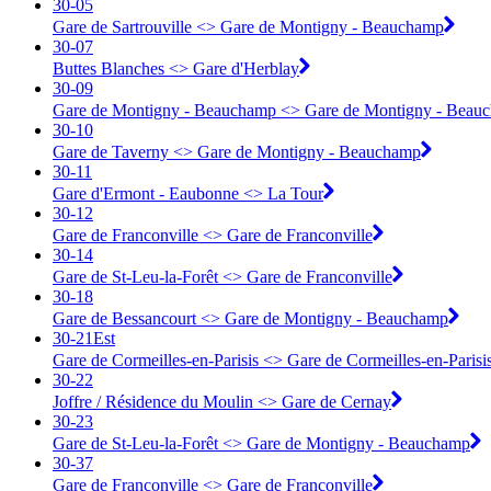
30-05
Gare de Sartrouville <> ︎Gare de Montigny - Beauchamp
30-07
Buttes Blanches <> ︎Gare d'Herblay
30-09
Gare de Montigny - Beauchamp <> ︎Gare de Montigny - Beau
30-10
Gare de Taverny <> ︎Gare de Montigny - Beauchamp
30-11
Gare d'Ermont - Eaubonne <> ︎La Tour
30-12
Gare de Franconville <> ︎Gare de Franconville
30-14
Gare de St-Leu-la-Forêt <> ︎Gare de Franconville
30-18
Gare de Bessancourt <> ︎Gare de Montigny - Beauchamp
30-21Est
Gare de Cormeilles-en-Parisis <> ︎Gare de Cormeilles-en-Parisi
30-22
Joffre / Résidence du Moulin <> ︎Gare de Cernay
30-23
Gare de St-Leu-la-Forêt <> ︎Gare de Montigny - Beauchamp
30-37
Gare de Franconville <> ︎Gare de Franconville