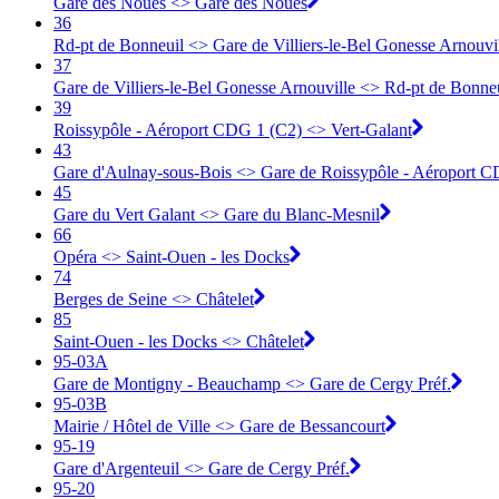
Gare des Noues <> Gare des Noues
36
Rd-pt de Bonneuil <> Gare de Villiers-le-Bel Gonesse Arnouvi
37
Gare de Villiers-le-Bel Gonesse Arnouville <> Rd-pt de Bonne
39
Roissypôle - Aéroport CDG 1 (C2) <> Vert-Galant
43
Gare d'Aulnay-sous-Bois <> Gare de Roissypôle - Aéroport C
45
Gare du Vert Galant <> Gare du Blanc-Mesnil
66
Opéra <> Saint-Ouen - les Docks
74
Berges de Seine <> Châtelet
85
Saint-Ouen - les Docks <> Châtelet
95-03A
Gare de Montigny - Beauchamp <> ︎Gare de Cergy Préf.
95-03B
Mairie / Hôtel de Ville <> ︎Gare de Bessancourt
95-19
Gare d'Argenteuil <> ︎Gare de Cergy Préf.
95-20