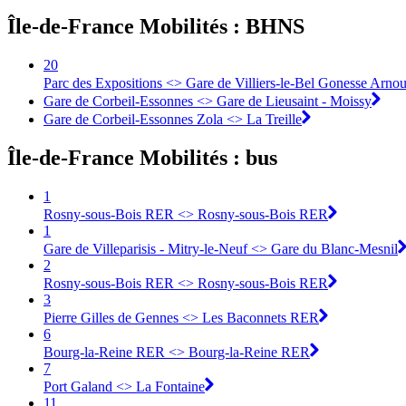
Île-de-France Mobilités : BHNS
20
Parc des Expositions <> Gare de Villiers-le-Bel Gonesse Arnou
Gare de Corbeil-Essonnes <> Gare de Lieusaint - Moissy
Gare de Corbeil-Essonnes Zola <> La Treille
Île-de-France Mobilités : bus
1
Rosny-sous-Bois RER <> Rosny-sous-Bois RER
1
Gare de Villeparisis - Mitry-le-Neuf <> Gare du Blanc-Mesnil
2
Rosny-sous-Bois RER <> Rosny-sous-Bois RER
3
Pierre Gilles de Gennes <> Les Baconnets RER
6
Bourg-la-Reine RER <> Bourg-la-Reine RER
7
Port Galand <> La Fontaine
11