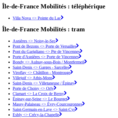
Île-de-France Mobilités : téléphérique
Villa Nova <> Pointe du Lac
Île-de-France Mobilités : tram
Asnières <>︎ Noisy-le-Sec
Pont de Bezons <>︎ Porte de Versailles
Pont du Garigliano <>︎ Pte de Vincennes
Porte d'Asnières <>︎ Porte de Vincennes
Bondy <>︎ Aulnay-sous-Bois / Montfermeil
Saint-Denis <>︎ Garges - Sarcelles
Viroflay <>︎ Châtillon - Montrouge
Villejuif <>︎ Athis-Mons
Saint-Denis <>︎ Villetaneuse / Épinay
Porte de Choisy <>︎ Orly
Clamart <>︎ La Croix de Berny
Épinay-sur-Seine <>︎ Le Bourget
Massy-Palaiseau <> Évry-Courcouronnes︎
Saint-Germain-en-Laye <>︎ Saint-Cyr
Esbly <> Crécy-la-Chapelle