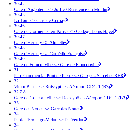
30-42
Gare d'Argenteuil <> ︎Joffre / Résidence du Moulin
30-43
La Tour <> ︎Gare de Cernay
30-46
Gare de Cormeilles-en-Parisis <> ︎Collège Louis Hayet
30-47
Gare d'Herblay <> ︎Alouettes
30-48
Gare d'Herblay <> ︎Comédie Française
30-49
Gare de Franconville <> ︎Gare de Franconville
31
Parc Commercial Pont de Pierre <> Garges - Sarcelles RER
32
Victor Basch <> Roissypôle - Aéroport CDG 1 (B3)
32 ZA
Gare de Goussainville <> Roissypôle - Aéroport CDG 1 (B3)
33
Gare des Noues <> Gare des Noues
34
Pl. de l'Ermitage-Melun <> Pl. Verdun
34