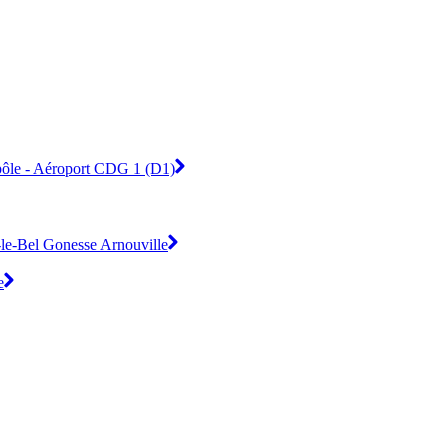
ypôle - Aéroport CDG 1 (D1)
s-le-Bel Gonesse Arnouville
e