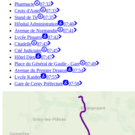
Pharmacie
07:32
Croix d'Autel
07:33
Stand de Tir
07:35
Hôpital Administration
07:40
Avenue de Normandie
07:41
Lycée Pissarro
07:42
Citadelle
07:43
Cité Judiciaire
07:45
Hôtel Dieu
07:47
Place du Général de Gaulle - Gare
07:49
Avenue du Premier Dragon
07:54
Lycée Kastler
07:55
Gare de Cergy Préfecture
07:58