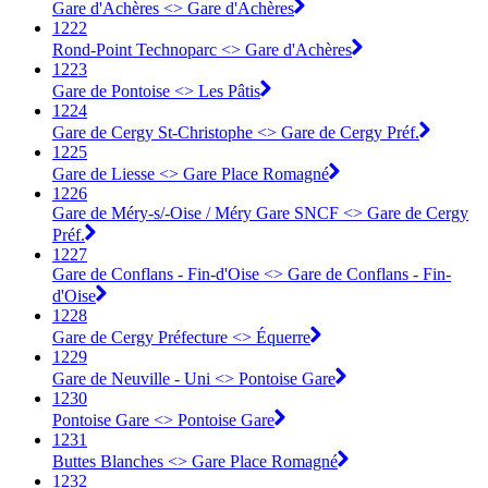
Gare d'Achères <> Gare d'Achères
1222
Rond-Point Technoparc <> Gare d'Achères
1223
Gare de Pontoise <> Les Pâtis
1224
Gare de Cergy St-Christophe <> Gare de Cergy Préf.
1225
Gare de Liesse <> Gare Place Romagné
1226
Gare de Méry-s/-Oise / Méry Gare SNCF <> Gare de Cergy
Préf.
1227
Gare de Conflans - Fin-d'Oise <> Gare de Conflans - Fin-
d'Oise
1228
Gare de Cergy Préfecture <> Équerre
1229
Gare de Neuville - Uni <> Pontoise Gare
1230
Pontoise Gare <> Pontoise Gare
1231
Buttes Blanches <> Gare Place Romagné
1232