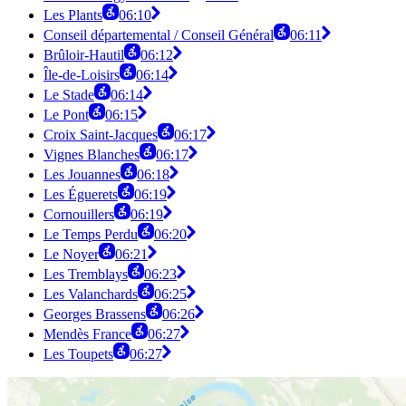
Les Plants
06:10
Conseil départemental / Conseil Général
06:11
Brûloir-Hautil
06:12
Île-de-Loisirs
06:14
Le Stade
06:14
Le Pont
06:15
Croix Saint-Jacques
06:17
Vignes Blanches
06:17
Les Jouannes
06:18
Les Éguerets
06:19
Cornouillers
06:19
Le Temps Perdu
06:20
Le Noyer
06:21
Les Tremblays
06:23
Les Valanchards
06:25
Georges Brassens
06:26
Mendès France
06:27
Les Toupets
06:27