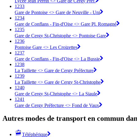
Lycée Jean Perrin <> Gare de Cergy Préf.
1233
Gare de Pontoise <> Gare de Neuville - Uni
1234
Gare de Conflans - Fin-d'Oise <> Gare Pl. Romagné
1235
Gare de Cergy St-Christophe <> Pontoise Gare
1236
Pontoise Gare <> Les Croizettes
1237
Gare de Conflans - Fin-d'Oise <> La Bussie
1238
La Taillette <> Gare de Cergy Préfecture
1239
La Taillette <> Gare de Cergy St-Christophe
1240
Gare de Cergy St-Christophe <> La Siaule
1241
Gare de Cergy Préfecture <> Fond de Vaux
Autres modes de transport en commun dans
Téléphérique