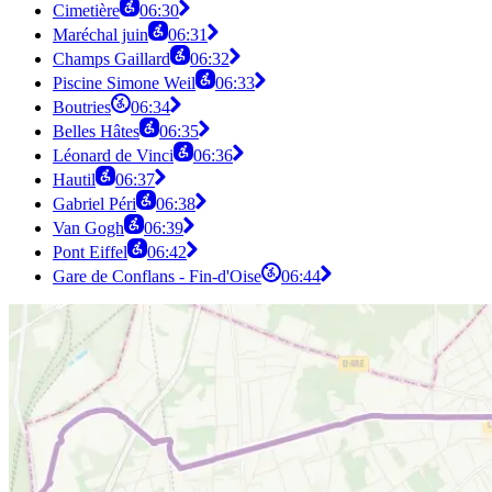
Cimetière
06:30
Maréchal juin
06:31
Champs Gaillard
06:32
Piscine Simone Weil
06:33
Boutries
06:34
Belles Hâtes
06:35
Léonard de Vinci
06:36
Hautil
06:37
Gabriel Péri
06:38
Van Gogh
06:39
Pont Eiffel
06:42
Gare de Conflans - Fin-d'Oise
06:44