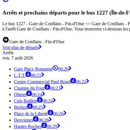
Arrêts et prochains départs pour le bus 1227 (Île-de-F
Le bus 1227 - Gare de Conflans - Fin-d'Oise <> Gare de Conflans - Fin
à l'arrêt Gare de Conflans - Fin-d'Oise. Vous trouverez ci-dessous le
Gare de Conflans - Fin-d'Oise
Voir plus de départs
Arrêts
ven. 7 août 2026
Gare Place Romagné
06:20
L.T.T.
06:21
Centre Commercial Paul Brard
06:22
Champs du Four
06:23
Dheret
06:24
Culs Baillets
06:24
Berlioz
06:25
Place de la Liberté
06:26
Desvignes
06:28
Hautes Roches
06:29