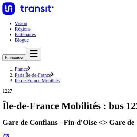
Vision
Régions
Partenaires
Blogue
Français
France
Paris Île-de-France
Île-de-France Mobilités
1227
Île-de-France Mobilités : bus 1
Gare de Conflans - Fin-d'Oise <> Gare de 