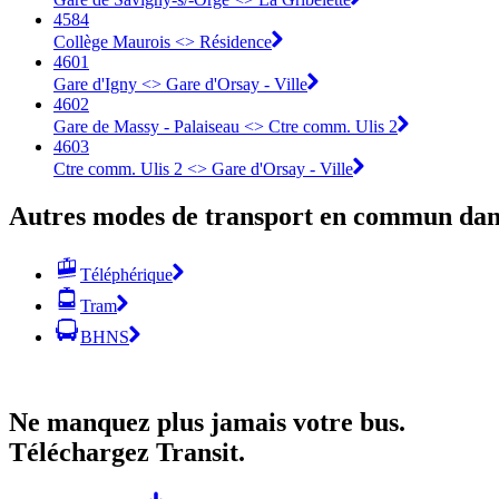
4584
Collège Maurois <> Résidence
4601
Gare d'Igny <>︎ Gare d'Orsay - Ville
4602
Gare de Massy - Palaiseau <>︎ Ctre comm. Ulis 2
4603
Ctre comm. Ulis 2 <>︎ Gare d'Orsay - Ville
Autres modes de transport en commun dans
Téléphérique
Tram
BHNS
Ne manquez plus jamais votre bus.
Téléchargez Transit.