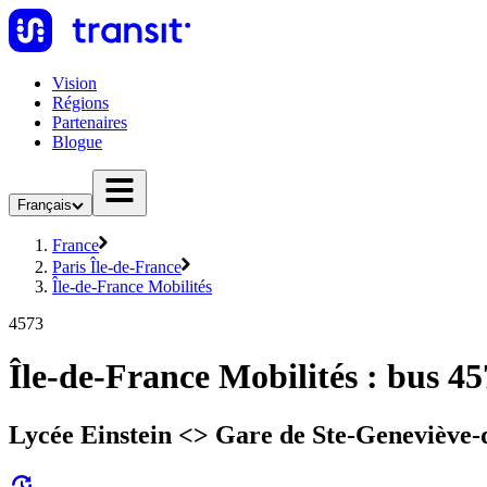
Vision
Régions
Partenaires
Blogue
Français
France
Paris Île-de-France
Île-de-France Mobilités
4573
Île-de-France Mobilités : bus 4
Lycée Einstein <> Gare de Ste-Geneviève-