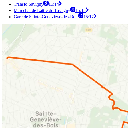
Transfo Savigny
15:14
Maréchal de Lattre de Tassigny
15:15
Gare de Sainte-Geneviève-des-Bois
15:17