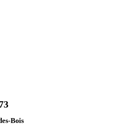
573
des-Bois