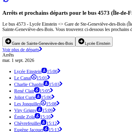
Arrêts et prochains départs pour le bus 4573 (Île-de-F
Le bus 4573 - Lycée Einstein <> Gare de Ste-Geneviève-des-Bois (Île-de
Sainte-Geneviève-des-Bois. Vous trouverez ci-dessous les prochains d
Gare de Sainte-Geneviève-des-Bois
Lycée Einstein
Voir plus de départs
Arrêts
mar. 1 sept. 2026
Lycée Einstein
15:00
Le Canal
15:01
Charlie Chaplin
15:03
René Clair
15:05
Joliot Curie
15:06
Les Jonquilles
15:08
Viry Grigny
15:09
Émile Zola
15:10
Chèvrefeuilles
15:12
Eugène Jacquet
15:13