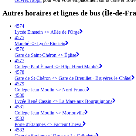
Ouvrez l'appli
pour voir votre emplacement sur la carte et trouve
Autres horaires et lignes de bus (Île-de-Fr
4574
Lycée Einstein <> Allée de l'Orge
4575
Marché <> Lycée Einstein
4576
Gare de Saint-Chéron <> Église
4577
Collège Paul Éluard <> Hôp. Henri Manhès
4578
Gare de St-Chéron <> Gare de Breuillet - Bruyères-le-Châtel
4579
Collège Jean Moulin <> Nord France
4580
Lycée René Cassin <> La Mare aux Bourguignons
4581
Collège Jean Moulin <> Morionville
4582
Porte d'Étampes <> Facteur Cheval
4583
Gare de Savigny-s/-Orge <> La Gribelette