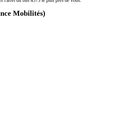
r l'arrêt du bus 4573 le plus près de vous.
ance Mobilités)