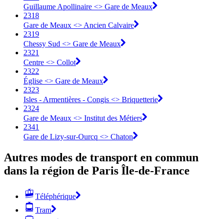
Guillaume Apollinaire <> Gare de Meaux
2318
Gare de Meaux <> Ancien Calvaire
2319
Chessy Sud <> Gare de Meaux
2321
Centre <> Collot
2322
Église <> Gare de Meaux
2323
Isles - Armentières - Congis <> Briquetterie
2324
Gare de Meaux <> Institut des Métiers
2341
Gare de Lizy-sur-Ourcq <> Chaton
Autres modes de transport en commun
dans la région de Paris Île-de-France
Téléphérique
Tram