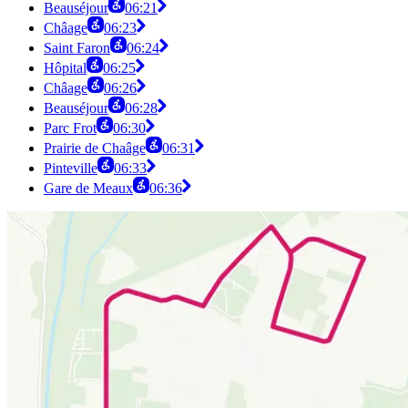
Beauséjour
06:21
Châage
06:23
Saint Faron
06:24
Hôpital
06:25
Châage
06:26
Beauséjour
06:28
Parc Frot
06:30
Prairie de Chaâge
06:31
Pinteville
06:33
Gare de Meaux
06:36