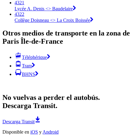
4321
Lycée A. Denis <> Baudelaire
4322
Collège Doisneau <> La Croix Boissée
Otros medios de transporte en la zona de
Paris Île-de-France
Téléphérique
Tram
BHNS
No vuelvas a perder el autobús.
Descarga Transit.
Descarga Transit
Disponible en
iOS
y
Android