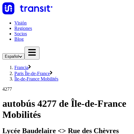
Visión
Regiones
Socios
Blog
Español
Francia
Paris Île-de-France
Île-de-France Mobilités
4277
autobús 4277 de Île-de-France
Mobilités
Lycée Baudelaire <> Rue des Chèvres