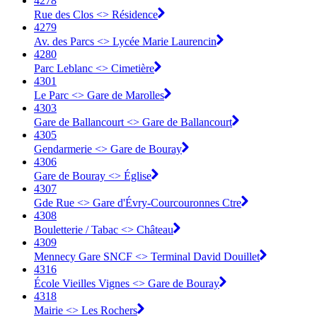
4278
Rue des Clos <> Résidence
4279
Av. des Parcs <> Lycée Marie Laurencin
4280
Parc Leblanc <> Cimetière
4301
Le Parc <> Gare de Marolles
4303
Gare de Ballancourt <> Gare de Ballancourt
4305
Gendarmerie <> Gare de Bouray
4306
Gare de Bouray <> Église
4307
Gde Rue <> Gare d'Évry-Courcouronnes Ctre
4308
Bouletterie / Tabac <> Château
4309
Mennecy Gare SNCF <> Terminal David Douillet
4316
École Vieilles Vignes <> Gare de Bouray
4318
Mairie <> Les Rochers