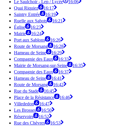
Le Saulchoir - Lep / Lycée
16:06
Quai Riquiez
16:17
Saintry Entrée
16:19
Ruelle aux Sabots
16:21
Église
16:23
Mairie
16:24
Port aux Sablons
16:26
Route de Morsang
16:28
Hameau de Seine
16:29
Compagnie des Eaux
16:33
Mairie de Morsang-sur-Seine
16:35
Compagnie des Eaux
16:37
Hameau de Seine
16:41
Route de Morsang
16:42
Rue du Stade
16:45
Place de la Résistance
16:46
Villededon
16:47
Les Brosses
16:50
Réservoirs
16:52
Rue des Chèvres
16:53