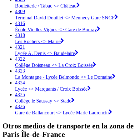
Bouletterie / Tabac <> Château
4309
Terminal David Douillet <> Mennecy Gare SNCF
4316
École Vieilles Vignes <> Gare de Bouray
4318
Les Rochers <> Mairie
4321
Lycée A. Denis <> Baudelaire
4322
Collège Doisneau <> La Croix Boissée
4323
La Montagne - Lycée Belmondo <> Le Domaine
4324
Lycée <> Marquants / Croix Boissée
4325
Collège le Saussay <> Stade
4326
Gare de Ballancourt <> Lycée Marie Laurencin
Otros medios de transporte en la zona de
Paris Île-de-France