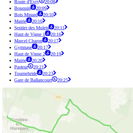
Route d'Evry
20:08
Bouquin
20:09
Bois Minard
20:10
Mairie
20:10
Sentier des Mulets
20:11
Haut de Vigne 1
20:16
Marcel Charon
20:17
Gymnase
20:17
Haut de Vigne 2
20:19
Mairie
20:20
Pasteur
20:21
Tournebride
20:23
Gare de Ballancourt
20:25