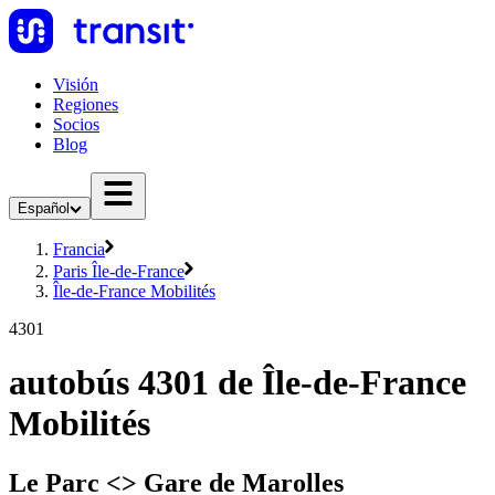
Visión
Regiones
Socios
Blog
Español
Francia
Paris Île-de-France
Île-de-France Mobilités
4301
autobús 4301 de Île-de-France
Mobilités
Le Parc <> Gare de Marolles