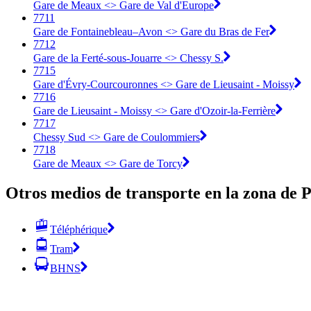
Gare de Meaux <> Gare de Val d'Europe
7711
Gare de Fontainebleau–Avon <> Gare du Bras de Fer
7712
Gare de la Ferté-sous-Jouarre <> Chessy S.
7715
Gare d'Évry-Courcouronnes <> Gare de Lieusaint - Moissy
7716
Gare de Lieusaint - Moissy <> Gare d'Ozoir-la-Ferrière
7717
Chessy Sud <> Gare de Coulommiers
7718
Gare de Meaux <> Gare de Torcy
Otros medios de transporte en la zona de P
Téléphérique
Tram
BHNS