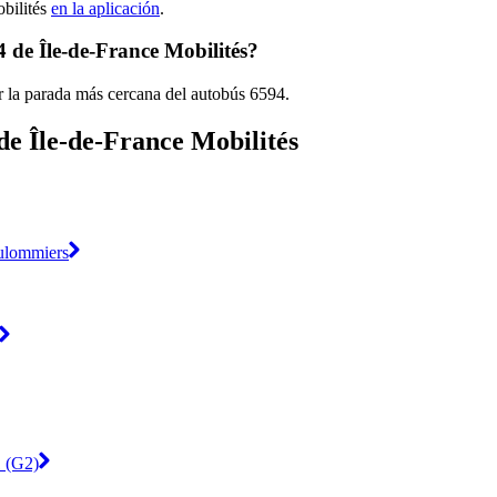
obilités
en la aplicación
.
 de Île-de-France Mobilités?
r la parada más cercana del autobús 6594.
de Île-de-France Mobilités
ulommiers
1 (G2)