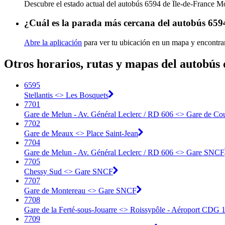
Descubre el estado actual del autobús 6594 de Île-de-France M
¿Cuál es la parada más cercana del autobús 6594
Abre la aplicación
para ver tu ubicación en un mapa y encontra
Otros horarios, rutas y mapas del autobús 
6595
Stellantis <> Les Bosquets
7701
Gare de Melun - Av. Général Leclerc / RD 606 <> Gare de Co
7702
Gare de Meaux <> Place Saint-Jean
7704
Gare de Melun - Av. Général Leclerc / RD 606 <> Gare SNCF
7705
Chessy Sud <> Gare SNCF
7707
Gare de Montereau <> Gare SNCF
7708
Gare de la Ferté-sous-Jouarre <> Roissypôle - Aéroport CDG 
7709