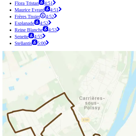
Flora Tristan
4:51
Maurice Evrard
4:51
Frères Tissier
4:52
Esplanade
4:52
Reine Blanche
4:53
Senette
4:55
Stellantis
5:00