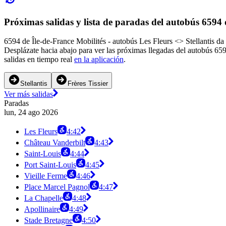
Próximas salidas y lista de paradas del autobús 6594 
6594 de Île-de-France Mobilités - autobús Les Fleurs <> Stellantis da 
Desplázate hacia abajo para ver las próximas llegadas del autobús 65
salidas en tiempo real
en la aplicación
.
Stellantis
Frères Tissier
Ver más salidas
Paradas
lun, 24 ago 2026
Les Fleurs
4:42
Château Vanderbilt
4:43
Saint-Louis
4:44
Port Saint-Louis
4:45
Vieille Ferme
4:46
Place Marcel Pagnol
4:47
La Chapelle
4:48
Apollinaire
4:49
Stade Bretagne
4:50