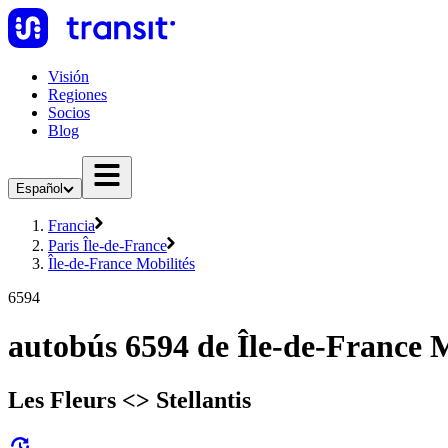
Visión
Regiones
Socios
Blog
Español
Francia
Paris Île-de-France
Île-de-France Mobilités
6594
autobús 6594 de Île-de-France M
Les Fleurs <> Stellantis