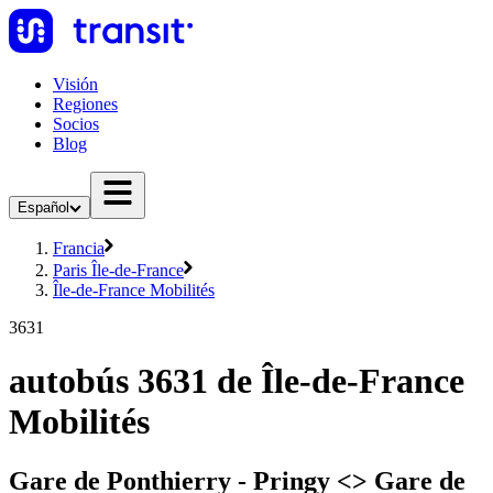
Visión
Regiones
Socios
Blog
Español
Francia
Paris Île-de-France
Île-de-France Mobilités
3631
autobús 3631 de Île-de-France
Mobilités
Gare de Ponthierry - Pringy <> Gare de