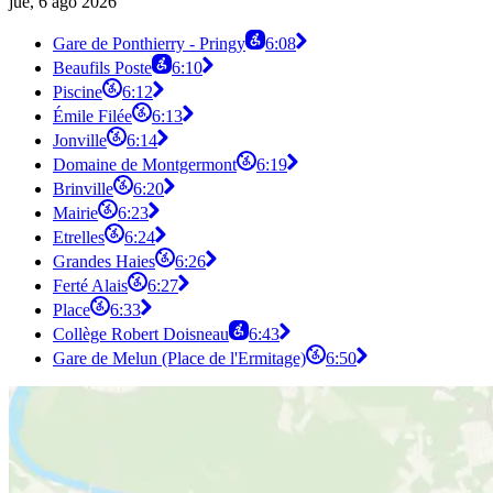
jue, 6 ago 2026
Gare de Ponthierry - Pringy
6:08
Beaufils Poste
6:10
Piscine
6:12
Émile Filée
6:13
Jonville
6:14
Domaine de Montgermont
6:19
Brinville
6:20
Mairie
6:23
Etrelles
6:24
Grandes Haies
6:26
Ferté Alais
6:27
Place
6:33
Collège Robert Doisneau
6:43
Gare de Melun (Place de l'Ermitage)
6:50