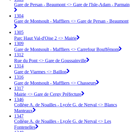
Gare de Persan - Beaumont <> Gare de l'Isle-Adam - Parmain
1304
Gare de Montsoult - Maffliers <> Gare de Persan - Beaumont
1305
Parc Haut Val-d'Oise 2 <> Mairie
1309
Gare de Montsoult - Maffliers <> Carrefour Bouffémont
1312
Rue du Pont <> Gare de Goussainville
1314
Gare de Viarmes <> Baillon
1316
Gare de Montsoult - Maffliers <> Chasseurs
1317
Mairie <> Gare de Cergy Préfecture
1346
Collège A. de Noailles - Lycée G. de Nerval <> Blancs
Manteaux
1347
Collège A. de Noailles - Lycée G. de Nerval <> Les
Fontenelles