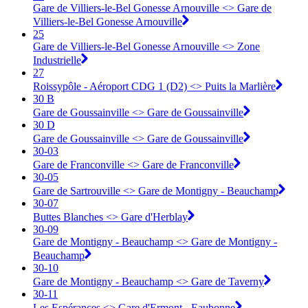
Gare de Villiers-le-Bel Gonesse Arnouville <> Gare de
Villiers-le-Bel Gonesse Arnouville
25
Gare de Villiers-le-Bel Gonesse Arnouville <> Zone
Industrielle
27
Roissypôle - Aéroport CDG 1 (D2) <> Puits la Marlière
30 B
Gare de Goussainville <> Gare de Goussainville
30 D
Gare de Goussainville <> Gare de Goussainville
30-03
Gare de Franconville <> ︎Gare de Franconville
30-05
Gare de Sartrouville <> ︎Gare de Montigny - Beauchamp
30-07
Buttes Blanches <> ︎Gare d'Herblay
30-09
Gare de Montigny - Beauchamp <> ︎Gare de Montigny -
Beauchamp
30-10
Gare de Montigny - Beauchamp <> ︎Gare de Taverny
30-11
Les Espérances <> ︎Gare d'Ermont - Eaubonne