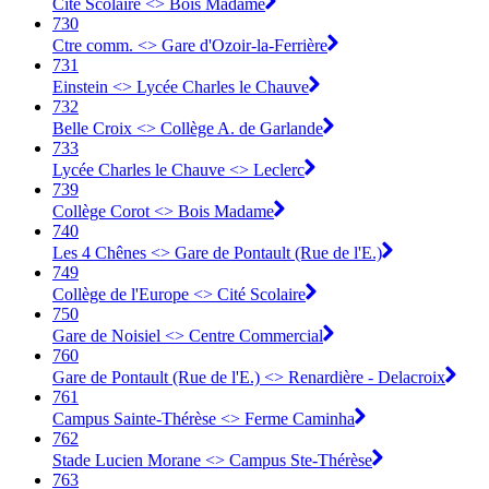
Cité Scolaire <> Bois Madame
730
Ctre comm. <> Gare d'Ozoir-la-Ferrière
731
Einstein <> Lycée Charles le Chauve
732
Belle Croix <> Collège A. de Garlande
733
Lycée Charles le Chauve <> Leclerc
739
Collège Corot <> Bois Madame
740
Les 4 Chênes <> Gare de Pontault (Rue de l'E.)
749
Collège de l'Europe <> Cité Scolaire
750
Gare de Noisiel <> Centre Commercial
760
Gare de Pontault (Rue de l'E.) <> Renardière - Delacroix
761
Campus Sainte-Thérèse <> Ferme Caminha
762
Stade Lucien Morane <> Campus Ste-Thérèse
763