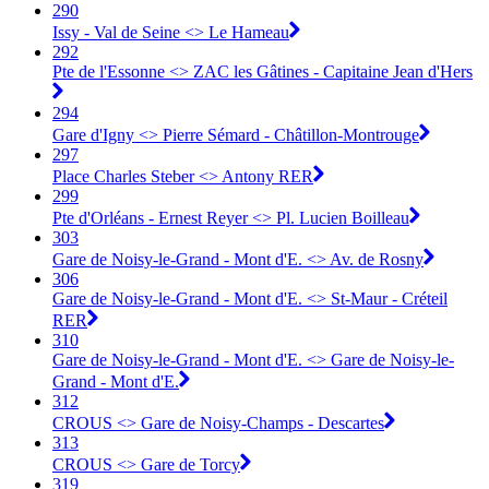
290
Issy - Val de Seine <> Le Hameau
292
Pte de l'Essonne <> ZAC les Gâtines - Capitaine Jean d'Hers
294
Gare d'Igny <> Pierre Sémard - Châtillon-Montrouge
297
Place Charles Steber <> Antony RER
299
Pte d'Orléans - Ernest Reyer <> Pl. Lucien Boilleau
303
Gare de Noisy-le-Grand - Mont d'E. <> Av. de Rosny
306
Gare de Noisy-le-Grand - Mont d'E. <> St-Maur - Créteil
RER
310
Gare de Noisy-le-Grand - Mont d'E. <> Gare de Noisy-le-
Grand - Mont d'E.
312
CROUS <> Gare de Noisy-Champs - Descartes
313
CROUS <> Gare de Torcy
319