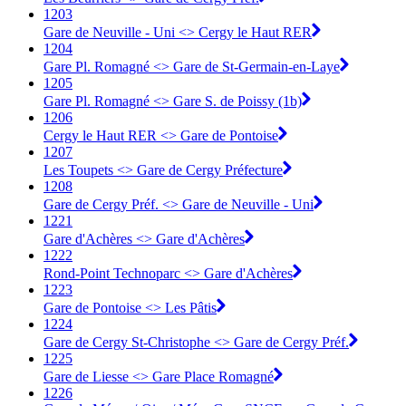
1203
Gare de Neuville - Uni <> Cergy le Haut RER
1204
Gare Pl. Romagné <> Gare de St-Germain-en-Laye
1205
Gare Pl. Romagné <> Gare S. de Poissy (1b)
1206
Cergy le Haut RER <> Gare de Pontoise
1207
Les Toupets <> Gare de Cergy Préfecture
1208
Gare de Cergy Préf. <> Gare de Neuville - Uni
1221
Gare d'Achères <> Gare d'Achères
1222
Rond-Point Technoparc <> Gare d'Achères
1223
Gare de Pontoise <> Les Pâtis
1224
Gare de Cergy St-Christophe <> Gare de Cergy Préf.
1225
Gare de Liesse <> Gare Place Romagné
1226