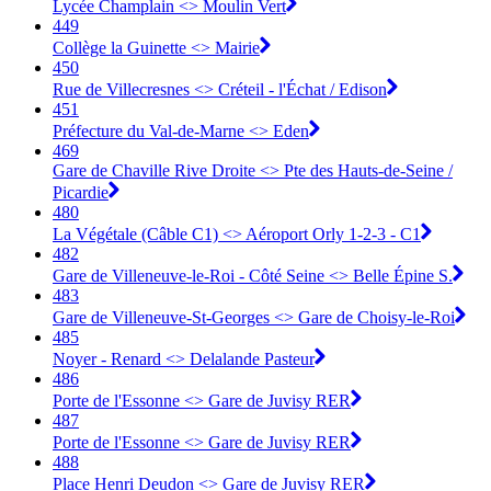
Lycée Champlain <> Moulin Vert
449
Collège la Guinette <> Mairie
450
Rue de Villecresnes <> Créteil - l'Échat / Edison
451
Préfecture du Val-de-Marne <> Eden
469
Gare de Chaville Rive Droite <> Pte des Hauts-de-Seine /
Picardie
480
La Végétale (Câble C1) <> Aéroport Orly 1-2-3 - C1
482
Gare de Villeneuve-le-Roi - Côté Seine <> Belle Épine S.
483
Gare de Villeneuve-St-Georges <> Gare de Choisy-le-Roi
485
Noyer - Renard <> Delalande Pasteur
486
Porte de l'Essonne <> Gare de Juvisy RER
487
Porte de l'Essonne <> Gare de Juvisy RER
488
Place Henri Deudon <> Gare de Juvisy RER