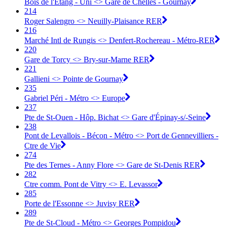
Bois de l'Étang - Uni <> Gare de Chelles - Gournay
214
Roger Salengro <> Neuilly-Plaisance RER
216
Marché Intl de Rungis <> Denfert-Rochereau - Métro-RER
220
Gare de Torcy <> Bry-sur-Marne RER
221
Gallieni <> Pointe de Gournay
235
Gabriel Péri - Métro <> Europe
237
Pte de St-Ouen - Hôp. Bichat <> Gare d'Épinay-s/-Seine
238
Pont de Levallois - Bécon - Métro <> Port de Gennevilliers -
Ctre de Vie
274
Pte des Ternes - Anny Flore <> Gare de St-Denis RER
282
Ctre comm. Pont de Vitry <> E. Levassor
285
Porte de l'Essonne <> Juvisy RER
289
Pte de St-Cloud - Métro <> Georges Pompidou