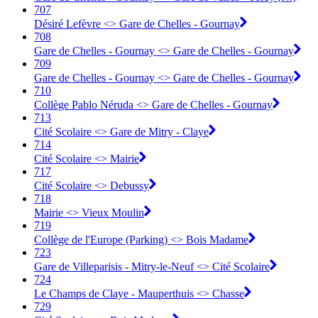
707
Désiré Lefèvre <> Gare de Chelles - Gournay
708
Gare de Chelles - Gournay <> Gare de Chelles - Gournay
709
Gare de Chelles - Gournay <> Gare de Chelles - Gournay
710
Collège Pablo Néruda <> Gare de Chelles - Gournay
713
Cité Scolaire <> Gare de Mitry - Claye
714
Cité Scolaire <> Mairie
717
Cité Scolaire <> Debussy
718
Mairie <> Vieux Moulin
719
Collège de l'Europe (Parking) <> Bois Madame
723
Gare de Villeparisis - Mitry-le-Neuf <> Cité Scolaire
724
Le Champs de Claye - Mauperthuis <> Chasse
729