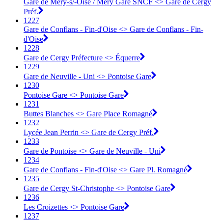
Gare de Méry-s/-Oise / Méry Gare SNCF <> Gare de Cergy
Préf.
1227
Gare de Conflans - Fin-d'Oise <> Gare de Conflans - Fin-
d'Oise
1228
Gare de Cergy Préfecture <> Équerre
1229
Gare de Neuville - Uni <> Pontoise Gare
1230
Pontoise Gare <> Pontoise Gare
1231
Buttes Blanches <> Gare Place Romagné
1232
Lycée Jean Perrin <> Gare de Cergy Préf.
1233
Gare de Pontoise <> Gare de Neuville - Uni
1234
Gare de Conflans - Fin-d'Oise <> Gare Pl. Romagné
1235
Gare de Cergy St-Christophe <> Pontoise Gare
1236
Les Croizettes <> Pontoise Gare
1237