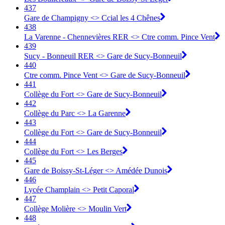
437
Gare de Champigny <> Ccial les 4 Chênes
438
La Varenne - Chennevières RER <> Ctre comm. Pince Vent
439
Sucy - Bonneuil RER <> Gare de Sucy-Bonneuil
440
Ctre comm. Pince Vent <> Gare de Sucy-Bonneuil
441
Collège du Fort <> Gare de Sucy-Bonneuil
442
Collège du Parc <> La Garenne
443
Collège du Fort <> Gare de Sucy-Bonneuil
444
Collège du Fort <> Les Berges
445
Gare de Boissy-St-Léger <> Amédée Dunois
446
Lycée Champlain <> Petit Caporal
447
Collège Molière <> Moulin Vert
448