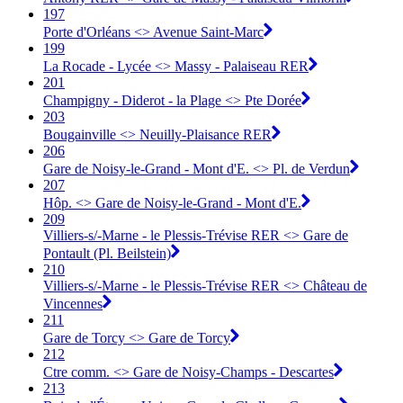
197
Porte d'Orléans <> Avenue Saint-Marc
199
La Rocade - Lycée <> Massy - Palaiseau RER
201
Champigny - Diderot - la Plage <> Pte Dorée
203
Bougainville <> Neuilly-Plaisance RER
206
Gare de Noisy-le-Grand - Mont d'E. <> Pl. de Verdun
207
Hôp. <> Gare de Noisy-le-Grand - Mont d'E.
209
Villiers-s/-Marne - le Plessis-Trévise RER <> Gare de
Pontault (Pl. Beilstein)
210
Villiers-s/-Marne - le Plessis-Trévise RER <> Château de
Vincennes
211
Gare de Torcy <> Gare de Torcy
212
Ctre comm. <> Gare de Noisy-Champs - Descartes
213