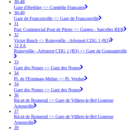
30-48
Gare d'Herblay <> ︎Comédie Française
30-49
Gare de Franconville <> ︎Gare de Franconville
31
Parc Commercial Pont de Pierre <> Garges - Sarcelles RER
32
Victor Basch <> Roissypôle - Aéroport CDG 1 (B3)
32 ZA
Roissypôle - Aéroport CDG 1 (B3) <> Gare de Goussainville
33
Gare des Noues <> Gare des Noues
34
Pl. de l'Ermitage-Melun <> Pl. Verdun
34
Gare des Noues <> Gare des Noues
36
Rd-pt de Bonneuil <> Gare de Villiers-le-Bel Gonesse
Arnouville
37
Rd-pt de Bonneuil <> Gare de Villiers-le-Bel Gonesse
Arnouville
39