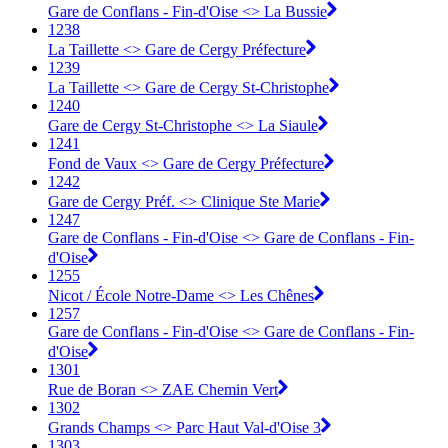
Gare de Conflans - Fin-d'Oise <> La Bussie
1238
La Taillette <> Gare de Cergy Préfecture
1239
La Taillette <> Gare de Cergy St-Christophe
1240
Gare de Cergy St-Christophe <> La Siaule
1241
Fond de Vaux <> Gare de Cergy Préfecture
1242
Gare de Cergy Préf. <> Clinique Ste Marie
1247
Gare de Conflans - Fin-d'Oise <> Gare de Conflans - Fin-
d'Oise
1255
Nicot / École Notre-Dame <> Les Chênes
1257
Gare de Conflans - Fin-d'Oise <> Gare de Conflans - Fin-
d'Oise
1301
Rue de Boran <> ZAE Chemin Vert
1302
Grands Champs <> Parc Haut Val-d'Oise 3
1303