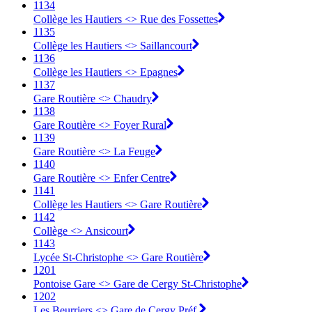
1134
Collège les Hautiers <> Rue des Fossettes
1135
Collège les Hautiers <> Saillancourt
1136
Collège les Hautiers <> Epagnes
1137
Gare Routière <> Chaudry
1138
Gare Routière <> Foyer Rural
1139
Gare Routière <> La Feuge
1140
Gare Routière <> Enfer Centre
1141
Collège les Hautiers <> Gare Routière
1142
Collège <> Ansicourt
1143
Lycée St-Christophe <> Gare Routière
1201
Pontoise Gare <> Gare de Cergy St-Christophe
1202
Les Beurriers <> Gare de Cergy Préf.