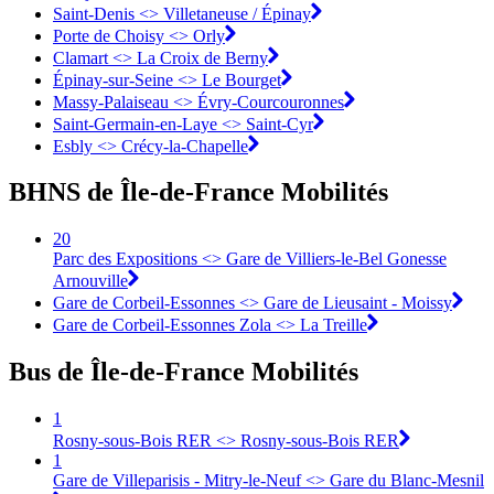
Saint-Denis <>︎ Villetaneuse / Épinay
Porte de Choisy <>︎ Orly
Clamart <>︎ La Croix de Berny
Épinay-sur-Seine <>︎ Le Bourget
Massy-Palaiseau <> Évry-Courcouronnes︎
Saint-Germain-en-Laye <>︎ Saint-Cyr
Esbly <> Crécy-la-Chapelle
BHNS de Île-de-France Mobilités
20
Parc des Expositions <> Gare de Villiers-le-Bel Gonesse
Arnouville
Gare de Corbeil-Essonnes <> Gare de Lieusaint - Moissy
Gare de Corbeil-Essonnes Zola <> La Treille
Bus de Île-de-France Mobilités
1
Rosny-sous-Bois RER <> Rosny-sous-Bois RER
1
Gare de Villeparisis - Mitry-le-Neuf <> Gare du Blanc-Mesnil