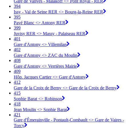
Gare de Vanves - Malakoff <> Pont Royal - RER
394
Issy - Val de Seine RER <> Bourg-la-Reine RER
395
Pavé Blanc <> Antony RER
399
Juvisy RER <> Massy - Palaiseau RER
401
Gare d'Antony <>︎ Villemilan
402
Gare d'Antony <>︎ ZAC du Moulin
408
Gare d'Antony <>︎ Verrières Mairie
409
Hôp. Jacques Cartier <>︎ Gare d'Antony
412
Gare de la Croix de Berny <>︎ Gare de la Croix de Berny
415
Sophie Barat <>︎ Robinson
418
Jean Moulin <>︎ Sophie Barat
421
Gare d'Émerainville - Pontault-Combault <> Gare de Vaires -
Torcy