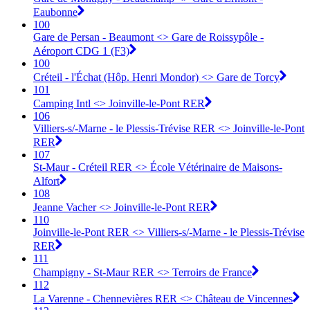
Eaubonne
100
Gare de Persan - Beaumont <> Gare de Roissypôle -
Aéroport CDG 1 (F3)
100
Créteil - l'Échat (Hôp. Henri Mondor) <> Gare de Torcy
101
Camping Intl <> Joinville-le-Pont RER
106
Villiers-s/-Marne - le Plessis-Trévise RER <> Joinville-le-Pont
RER
107
St-Maur - Créteil RER <> École Vétérinaire de Maisons-
Alfort
108
Jeanne Vacher <> Joinville-le-Pont RER
110
Joinville-le-Pont RER <> Villiers-s/-Marne - le Plessis-Trévise
RER
111
Champigny - St-Maur RER <> Terroirs de France
112
La Varenne - Chennevières RER <> Château de Vincennes