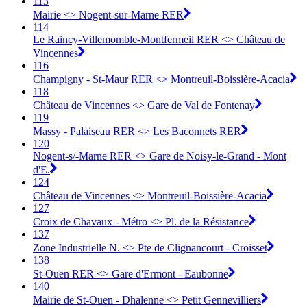
113
Mairie <> Nogent-sur-Marne RER
114
Le Raincy-Villemomble-Montfermeil RER <> Château de
Vincennes
116
Champigny - St-Maur RER <> Montreuil-Boissière-Acacia
118
Château de Vincennes <> Gare de Val de Fontenay
119
Massy - Palaiseau RER <> Les Baconnets RER
120
Nogent-s/-Marne RER <> Gare de Noisy-le-Grand - Mont
d'E.
124
Château de Vincennes <> Montreuil-Boissière-Acacia
127
Croix de Chavaux - Métro <> Pl. de la Résistance
137
Zone Industrielle N. <> Pte de Clignancourt - Croisset
138
St-Ouen RER <> Gare d'Ermont - Eaubonne
140
Mairie de St-Ouen - Dhalenne <> Petit Gennevilliers