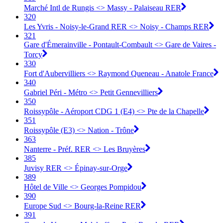
Marché Intl de Rungis <> Massy - Palaiseau RER
320
Les Yvris - Noisy-le-Grand RER <> Noisy - Champs RER
321
Gare d'Émerainville - Pontault-Combault <> Gare de Vaires -
Torcy
330
Fort d'Aubervilliers <> Raymond Queneau - Anatole France
340
Gabriel Péri - Métro <> Petit Gennevilliers
350
Roissypôle - Aéroport CDG 1 (E4) <> Pte de la Chapelle
351
Roissypôle (E3) <> Nation - Trône
363
Nanterre - Préf. RER <> Les Bruyères
385
Juvisy RER <> Épinay-sur-Orge
389
Hôtel de Ville <> Georges Pompidou
390
Europe Sud <> Bourg-la-Reine RER
391