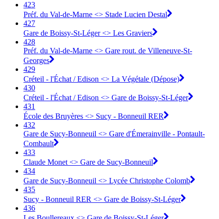
423
Préf. du Val-de-Marne <> Stade Lucien Destal
427
Gare de Boissy-St-Léger <> Les Graviers
428
Préf. du Val-de-Marne <> Gare rout. de Villeneuve-St-
Georges
429
Créteil - l'Échat / Edison <> La Végétale (Dépose)
430
Créteil - l'Échat / Edison <> Gare de Boissy-St-Léger
431
École des Bruyères <> Sucy - Bonneuil RER
432
Gare de Sucy-Bonneuil <> Gare d'Émerainville - Pontault-
Combault
433
Claude Monet <> Gare de Sucy-Bonneuil
434
Gare de Sucy-Bonneuil <> Lycée Christophe Colomb
435
Sucy - Bonneuil RER <> Gare de Boissy-St-Léger
436
Les Boullereaux <> Gare de Boissy-St-Léger