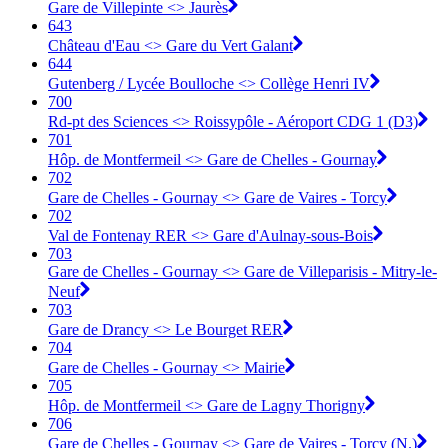
Gare de Villepinte <> Jaurès
643
Château d'Eau <> Gare du Vert Galant
644
Gutenberg / Lycée Boulloche <> Collège Henri IV
700
Rd-pt des Sciences <> Roissypôle - Aéroport CDG 1 (D3)
701
Hôp. de Montfermeil <> Gare de Chelles - Gournay
702
Gare de Chelles - Gournay <> Gare de Vaires - Torcy
702
Val de Fontenay RER <> Gare d'Aulnay-sous-Bois
703
Gare de Chelles - Gournay <> Gare de Villeparisis - Mitry-le-
Neuf
703
Gare de Drancy <> Le Bourget RER
704
Gare de Chelles - Gournay <> Mairie
705
Hôp. de Montfermeil <> Gare de Lagny Thorigny
706
Gare de Chelles - Gournay <> Gare de Vaires - Torcy (N.)