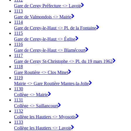
Gare de Cergy Préfecture <> Lavoir
1113
Gare de Valmondois <> Mairie
1114
Gare de Cergy-le-Haut <> Pl. de la Fontaine
1115
Gare de Cergy-le-Haut <> Église
1116
Gare de Cergy-le-Haut <> Blamécourt
1117
Gare de Cergy St-Christophe <> Pl. du 19 mars 1962
1118
Gare Routière <> Clos Minet
1119
Mairie <> Gare Routière Mantes-la-Jolie
1130
Collège <> Mairie
1131
Collège <> Saillancourt
1132
Collège les Hautiers <> Myosotis
1133
Collège les Hautiers <> Lavoir