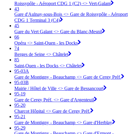
Roissypôle - Aéroport CDG 1 (C2) <> Vert-Galant
43
Gare d'Aulnay-sous-Bois <> Gare de Roissypôle - Aéroport
CDG 1 Terminal 3 (C4)
45
Gare du Vert Galant <> Gare du Blanc-Mesnil
66
Opéra <> Saint-Ouen - les Docks
74
Berges de Seine <> Châtelet
85
Saint-Ouen - les Docks <> Châtelet
95-03A
Gare de Montigny - Beauchamp <> ︎Gare de Cergy Préf.
95-03B
Mairie / Hôtel de Ville <> ︎Gare de Bessancourt
95-19
Gare de Cergy Préf. <> ︎Gare d'Argenteuil
95-20
Charcot Hôpital <> ︎Gare de Cergy Préf.
95-21
Gare de Montigny - Beauchamp <> ︎Gare d'Herblay
95-29
Gare de Montigny - Beauchamp <> ︎Gare d'Ermont -