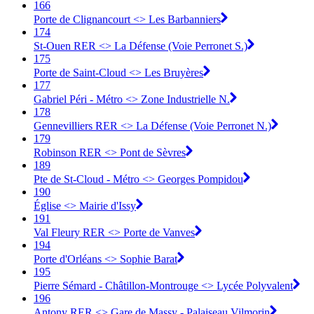
166
Porte de Clignancourt <> Les Barbanniers
174
St-Ouen RER <> La Défense (Voie Perronet S.)
175
Porte de Saint-Cloud <> Les Bruyères
177
Gabriel Péri - Métro <> Zone Industrielle N.
178
Gennevilliers RER <> La Défense (Voie Perronet N.)
179
Robinson RER <> Pont de Sèvres
189
Pte de St-Cloud - Métro <> Georges Pompidou
190
Église <> Mairie d'Issy
191
Val Fleury RER <> Porte de Vanves
194
Porte d'Orléans <> Sophie Barat
195
Pierre Sémard - Châtillon-Montrouge <> Lycée Polyvalent
196
Antony RER <> Gare de Massy - Palaiseau Vilmorin