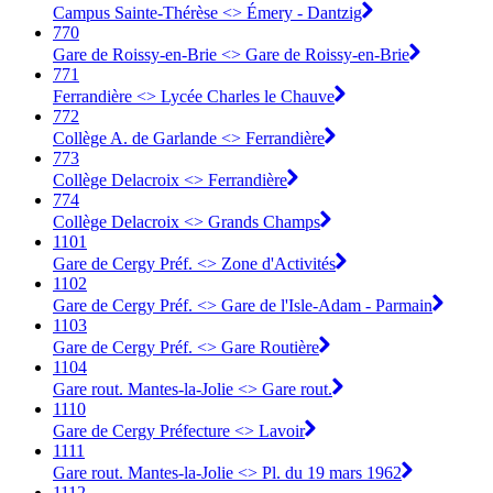
Campus Sainte-Thérèse <> Émery - Dantzig
770
Gare de Roissy-en-Brie <> Gare de Roissy-en-Brie
771
Ferrandière <> Lycée Charles le Chauve
772
Collège A. de Garlande <> Ferrandière
773
Collège Delacroix <> Ferrandière
774
Collège Delacroix <> Grands Champs
1101
Gare de Cergy Préf. <> Zone d'Activités
1102
Gare de Cergy Préf. <> Gare de l'Isle-Adam - Parmain
1103
Gare de Cergy Préf. <> Gare Routière
1104
Gare rout. Mantes-la-Jolie <> Gare rout.
1110
Gare de Cergy Préfecture <> Lavoir
1111
Gare rout. Mantes-la-Jolie <> Pl. du 19 mars 1962
1112