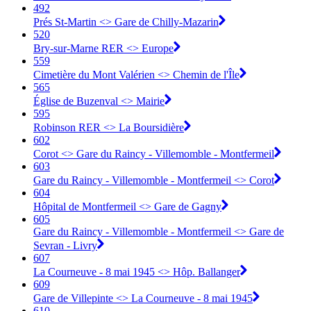
492
Prés St-Martin <> Gare de Chilly-Mazarin
520
Bry-sur-Marne RER <> Europe
559
Cimetière du Mont Valérien <> Chemin de l'Île
565
Église de Buzenval <> Mairie
595
Robinson RER <> La Boursidière
602
Corot <> Gare du Raincy - Villemomble - Montfermeil
603
Gare du Raincy - Villemomble - Montfermeil <> Corot
604
Hôpital de Montfermeil <> Gare de Gagny
605
Gare du Raincy - Villemomble - Montfermeil <> Gare de
Sevran - Livry
607
La Courneuve - 8 mai 1945 <> Hôp. Ballanger
609
Gare de Villepinte <> La Courneuve - 8 mai 1945
610