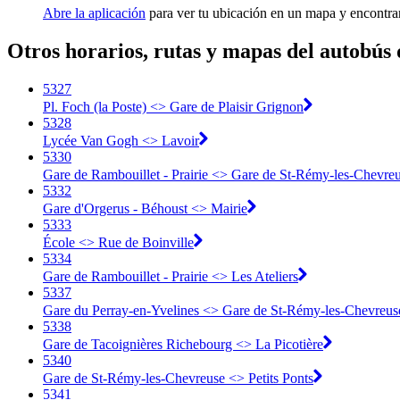
Abre la aplicación
para ver tu ubicación en un mapa y encontra
Otros horarios, rutas y mapas del autobús 
5327
Pl. Foch (la Poste) <> Gare de Plaisir Grignon
5328
Lycée Van Gogh <> Lavoir
5330
Gare de Rambouillet - Prairie <> Gare de St-Rémy-les-Chevre
5332
Gare d'Orgerus - Béhoust <> Mairie
5333
École <> Rue de Boinville
5334
Gare de Rambouillet - Prairie <> Les Ateliers
5337
Gare du Perray-en-Yvelines <> Gare de St-Rémy-les-Chevreus
5338
Gare de Tacoignières Richebourg <> La Picotière
5340
Gare de St-Rémy-les-Chevreuse <> Petits Ponts
5341