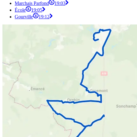
Marchais Parfond
19:03
École
19:05
Gourville
19:12