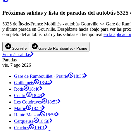
Próximas salidas y lista de paradas del autobús 5325 
5325 de Île-de-France Mobilités - autobús Gourville <> Gare de Rambou
y última parada en Gourville. Desplázate hacia abajo para ver las pró
completo del autobús 5325 y las salidas en tiempo real
en la aplicació
Gourville
Gare de Rambouillet - Prairie
Ver más salidas
Paradas
vie, 7 ago 2026
Gare de Rambouillet - Prairie
18:35
Guillemets
18:44
Rotis
18:46
Centre
18:49
Les Coudrayes
18:53
Mairie
18:54
Haute Maison
18:56
Cerqueuse
18:58
Craches
19:01