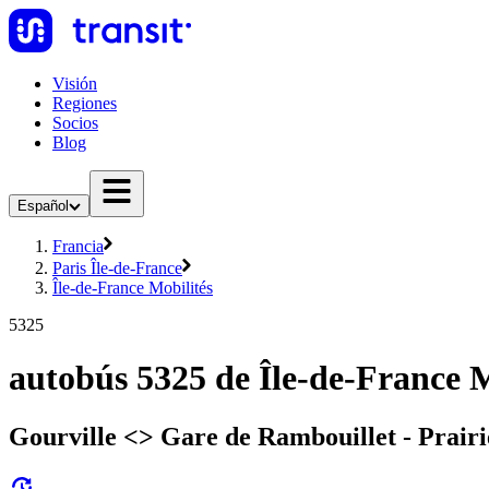
Visión
Regiones
Socios
Blog
Español
Francia
Paris Île-de-France
Île-de-France Mobilités
5325
autobús 5325 de Île-de-France M
Gourville <> Gare de Rambouillet - Prairi