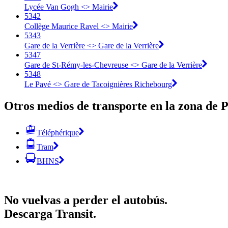
Lycée Van Gogh <> Mairie
5342
Collège Maurice Ravel <> Mairie
5343
Gare de la Verrière <> Gare de la Verrière
5347
Gare de St-Rémy-les-Chevreuse <> Gare de la Verrière
5348
Le Pavé <> Gare de Tacoignières Richebourg
Otros medios de transporte en la zona de P
Téléphérique
Tram
BHNS
No vuelvas a perder el autobús.
Descarga Transit.