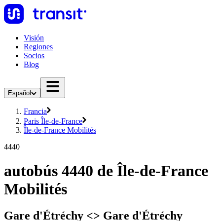
Visión
Regiones
Socios
Blog
Español
Francia
Paris Île-de-France
Île-de-France Mobilités
4440
autobús 4440 de Île-de-France
Mobilités
Gare d'Étréchy <> Gare d'Étréchy