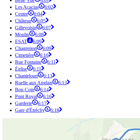
Belle Vue
6:01
Les Acacias
6:02
Centre
6:04
Château
6:05
Gillevoisin
6:07
Moulin
6:08
ESAT
6:09
Chagrenon
6:09
Cimetière
6:10
Rue Fontaine
6:11
Église
6:11
Chanteloup
6:13
Ruelle aux Anglais
6:13
Bon Coin
6:14
Pont Royal
6:16
Garderie
6:17
Gare d'Étréchy
6:18