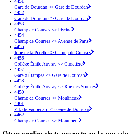
4451
Gare de Dourdan <> Gare de Dourdan
4452
Gare de Dourdan <> Gare de Dourdan
4453
Champ de Courses <> Piscine
4454
Champ de Courses <> Avenue de Paris
4455
Jubé de la Pérelle <> Champ de Courses
4456
Collège Émile Auvray <> Cimetière
4457
Gare d'Étampes <> Gare de Dourdan
4458
Collège Émile Auvray <> Rue des Sources
4459
Champ de Courses <> Moulineux
4461
Z.I. de Vaubenard <> Gare de Dourdan
4462
Champ de Courses <> Monument
Otros medios de transporte en la zona de