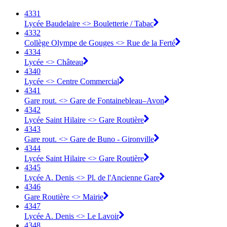
4331
Lycée Baudelaire <> Bouletterie / Tabac
4332
Collège Olympe de Gouges <> Rue de la Ferté
4334
Lycée <> Château
4340
Lycée <> Centre Commercial
4341
Gare rout. <> Gare de Fontainebleau–Avon
4342
Lycée Saint Hilaire <> Gare Routière
4343
Gare rout. <> Gare de Buno - Gironville
4344
Lycée Saint Hilaire <> Gare Routière
4345
Lycée A. Denis <> Pl. de l'Ancienne Gare
4346
Gare Routière <> Mairie
4347
Lycée A. Denis <> Le Lavoir
4348