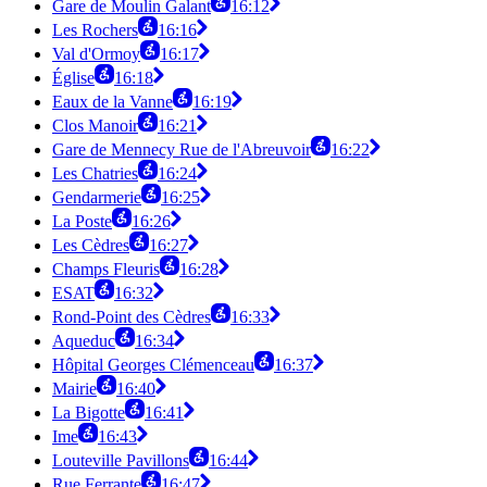
Gare de Moulin Galant
16:12
Les Rochers
16:16
Val d'Ormoy
16:17
Église
16:18
Eaux de la Vanne
16:19
Clos Manoir
16:21
Gare de Mennecy Rue de l'Abreuvoir
16:22
Les Chatries
16:24
Gendarmerie
16:25
La Poste
16:26
Les Cèdres
16:27
Champs Fleuris
16:28
ESAT
16:32
Rond-Point des Cèdres
16:33
Aqueduc
16:34
Hôpital Georges Clémenceau
16:37
Mairie
16:40
La Bigotte
16:41
Ime
16:43
Louteville Pavillons
16:44
Rue Ferrante
16:47