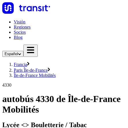
Visión
Regiones
Socios
Blog
Español
Francia
Paris Île-de-France
Île-de-France Mobilités
4330
autobús 4330 de Île-de-France
Mobilités
Lycée <> Bouletterie / Tabac