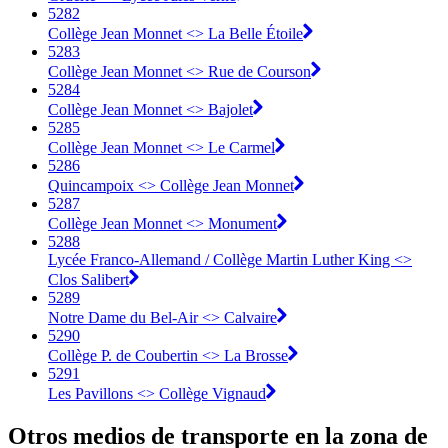
5282
Collège Jean Monnet <> La Belle Étoile
5283
Collège Jean Monnet <> Rue de Courson
5284
Collège Jean Monnet <> Bajolet
5285
Collège Jean Monnet <> Le Carmel
5286
Quincampoix <> Collège Jean Monnet
5287
Collège Jean Monnet <> Monument
5288
Lycée Franco-Allemand / Collège Martin Luther King <>
Clos Salibert
5289
Notre Dame du Bel-Air <> Calvaire
5290
Collège P. de Coubertin <> La Brosse
5291
Les Pavillons <> Collège Vignaud
Otros medios de transporte en la zona de