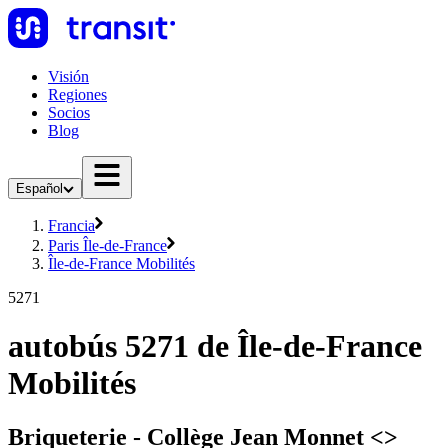
Visión
Regiones
Socios
Blog
Español
Francia
Paris Île-de-France
Île-de-France Mobilités
5271
autobús 5271 de Île-de-France
Mobilités
Briqueterie - Collège Jean Monnet <>