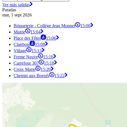
Ver más salidas
Paradas
mar, 1 sept 2026
Briqueterie - Collège Jean Monnet
15:00
Mairie
15:04
Place des Fêtes
15:06
Clairbois
15:08
Village
15:13
Ferme Neuve
15:16
Carrefour 307
15:18
Croix Marie
15:20
Chemin aux Boeufs
15:22