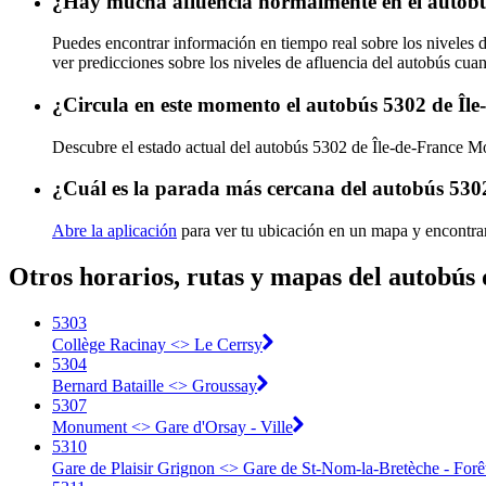
¿Hay mucha afluencia normalmente en el autobús
Puedes encontrar información en tiempo real sobre los niveles 
ver predicciones sobre los niveles de afluencia del autobús cua
¿Circula en este momento el autobús 5302 de Île
Descubre el estado actual del autobús 5302 de Île-de-France M
¿Cuál es la parada más cercana del autobús 5302
Abre la aplicación
para ver tu ubicación en un mapa y encontra
Otros horarios, rutas y mapas del autobús 
5303
Collège Racinay <> Le Cerrsy
5304
Bernard Bataille <> Groussay
5307
Monument <> Gare d'Orsay - Ville
5310
Gare de Plaisir Grignon <> Gare de St-Nom-la-Bretèche - Forê