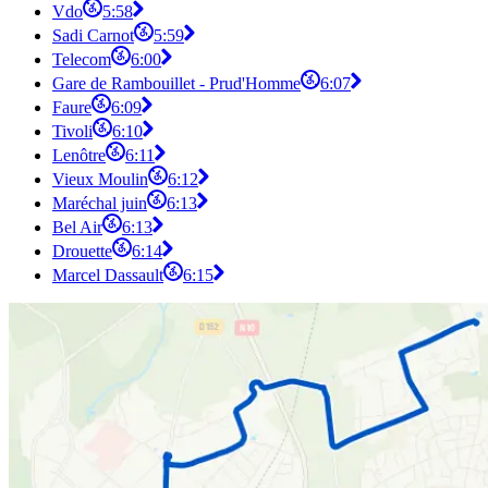
Vdo
5:58
Sadi Carnot
5:59
Telecom
6:00
Gare de Rambouillet - Prud'Homme
6:07
Faure
6:09
Tivoli
6:10
Lenôtre
6:11
Vieux Moulin
6:12
Maréchal juin
6:13
Bel Air
6:13
Drouette
6:14
Marcel Dassault
6:15