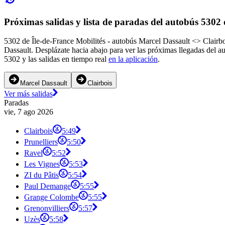
Próximas salidas y lista de paradas del autobús 5302 
5302 de Île-de-France Mobilités - autobús Marcel Dassault <> Clairboi
Dassault. Desplázate hacia abajo para ver las próximas llegadas del 
5302 y las salidas en tiempo real
en la aplicación
.
Marcel Dassault
Clairbois
Ver más salidas
Paradas
vie, 7 ago 2026
Clairbois
5:49
Prunelliers
5:50
Ravel
5:52
Les Vignes
5:53
ZI du Pâtis
5:54
Paul Demange
5:55
Grange Colombe
5:55
Grenonvilliers
5:57
Uzès
5:58