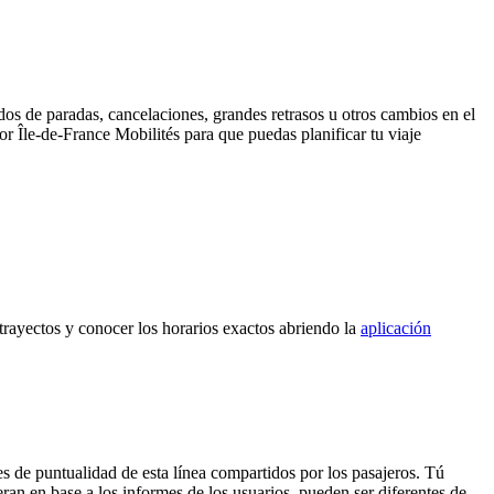
dos de paradas, cancelaciones, grandes retrasos u otros cambios en el
por Île-de-France Mobilités para que puedas planificar tu viaje
 trayectos y conocer los horarios exactos abriendo la
aplicación
s de puntualidad de esta línea compartidos por los pasajeros. Tú
ran en base a los informes de los usuarios, pueden ser diferentes de