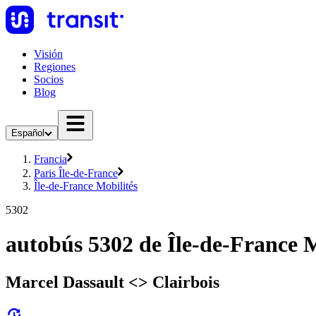
Visión
Regiones
Socios
Blog
Español
Francia
Paris Île-de-France
Île-de-France Mobilités
5302
autobús 5302 de Île-de-France M
Marcel Dassault <> Clairbois