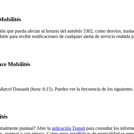
Mobilités
ón que pueda afectar al horario del autobús 5302, como desvíos, trasla
irte para recibir notificaciones de cualquier alerta de servicio emitida 
nce Mobilités
 Marcel Dassault (hora: 6:15). Puedes ver la frecuencia de los siguientes
tés
ormalmente puntual? Abre la
aplicación Transit
para consultar los informe
o, puntual o con retraso. Como estas estadísticas de puntualidad se gene