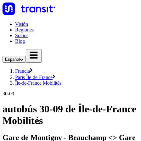
Visión
Regiones
Socios
Blog
Español
Francia
Paris Île-de-France
Île-de-France Mobilités
30-09
autobús 30-09 de Île-de-France
Mobilités
Gare de Montigny - Beauchamp <> ︎Gare