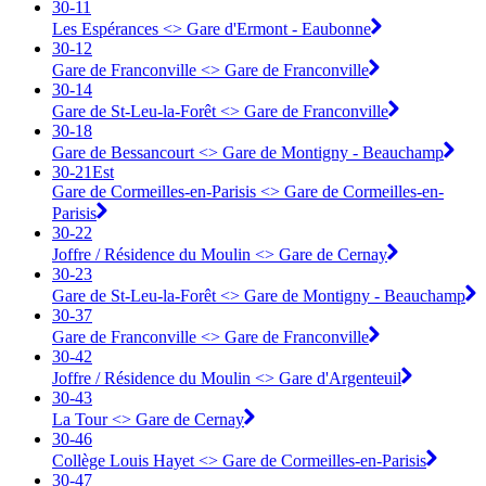
30-11
Les Espérances <> ︎Gare d'Ermont - Eaubonne
30-12
Gare de Franconville <> ︎Gare de Franconville
30-14
Gare de St-Leu-la-Forêt <> ︎Gare de Franconville
30-18
Gare de Bessancourt <> ︎Gare de Montigny - Beauchamp
30-21Est
Gare de Cormeilles-en-Parisis <> ︎Gare de Cormeilles-en-
Parisis
30-22
Joffre / Résidence du Moulin <> ︎Gare de Cernay
30-23
Gare de St-Leu-la-Forêt <> ︎Gare de Montigny - Beauchamp
30-37
Gare de Franconville <> ︎Gare de Franconville
30-42
Joffre / Résidence du Moulin <> ︎Gare d'Argenteuil
30-43
La Tour <> ︎Gare de Cernay
30-46
Collège Louis Hayet <> ︎Gare de Cormeilles-en-Parisis
30-47