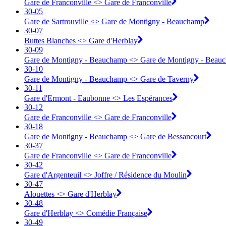
Gare de Franconville <> ︎Gare de Franconville
30-05
Gare de Sartrouville <> ︎Gare de Montigny - Beauchamp
30-07
Buttes Blanches <> ︎Gare d'Herblay
30-09
Gare de Montigny - Beauchamp <> ︎Gare de Montigny - Beau
30-10
Gare de Montigny - Beauchamp <> ︎Gare de Taverny
30-11
Gare d'Ermont - Eaubonne <> ︎Les Espérances
30-12
Gare de Franconville <> ︎Gare de Franconville
30-18
Gare de Montigny - Beauchamp <> ︎Gare de Bessancourt
30-37
Gare de Franconville <> ︎Gare de Franconville
30-42
Gare d'Argenteuil <> ︎Joffre / Résidence du Moulin
30-47
Alouettes <> ︎Gare d'Herblay
30-48
Gare d'Herblay <> ︎Comédie Française
30-49