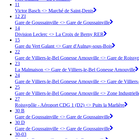
11
Victor Basch <> Marché de Saint-Denis
12 ZI
Gare de Goussainville <> Gare de Goussainville
14
Division Leclerc <> La Croix de Berny RER
15
Gare du Vert Galant <> Gare d'Aulnay-sous-Bois
22
Gare de Villiers-le-Bel Gonesse Arnouville <> Gare de Roiss
23
La Malmaison <> Gare de Villiers-le-Bel Gonesse Arnouville
24
Gare de Villiers-le-Bel Gonesse Arnouville <> Gare de Villier
25
Gare de Villiers-le-Bel Gonesse Arnouville <> Zone Industriell
27
Roissypôle - Aéroport CDG 1 (D2) <> Puits la Marlière
30 B
Gare de Goussainville <> Gare de Goussainville
30 D
Gare de Goussainville <> Gare de Goussainville
30-03