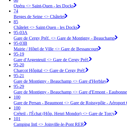
66
Opéra <> Saint-Ouen - les Docks
74
Berges de Seine <> Châtelet
85
Châtelet <> Saint-Ouen - les Docks
95-03A
Gare de Cergy Préf. <> ︎Gare de Montigny - Beauchamp
95-03B
Mairie / Hôtel de Ville <> ︎Gare de Bessancourt
95-19
Gare d'Argenteuil <> ︎Gare de Cergy Préf.
95-20
Charcot Hôpital <> ︎Gare de Cergy Préf.
95-21
Gare de Montigny - Beauchamp <> ︎Gare d'Herblay
95-29
Gare de Montigny - Beauchamp <> ︎Gare d'Ermont - Eaubonne
100
Gare de Persan - Beaumont <> Gare de Roissypôle - Aéroport
100
Créteil - l'Échat (Hôp. Henri Mondor) <> Gare de Torcy
101
Camping Intl <> Joinville-le-Pont RER