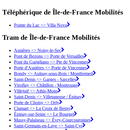
Téléphérique de Île-de-France Mobilités
Pointe du Lac <> Villa Nova
Tram de Île-de-France Mobilités
Asnières <>︎ Noisy-le-Sec
Pont de Bezons <>︎ Porte de Versailles
Pont du Garigliano <>︎ Pte de Vincennes
Porte d'Asnières <>︎ Porte de Vincennes
Bondy <>︎ Aulnay-sous-Bois / Montfermeil
Saint-Denis <>︎ Garges - Sarcelles
Viroflay <>︎ Châtillon - Montrouge
Villejuif <>︎ Athis-Mons
Saint-Denis <>︎ Villetaneuse / Épinay
Porte de Choisy <>︎ Orly
Clamart <>︎ La Croix de Berny
Épinay-sur-Seine <>︎ Le Bourget
Massy-Palaiseau <> Évry-Courcouronnes︎
Saint-Germain-en-Laye <>︎ Saint-Cyr