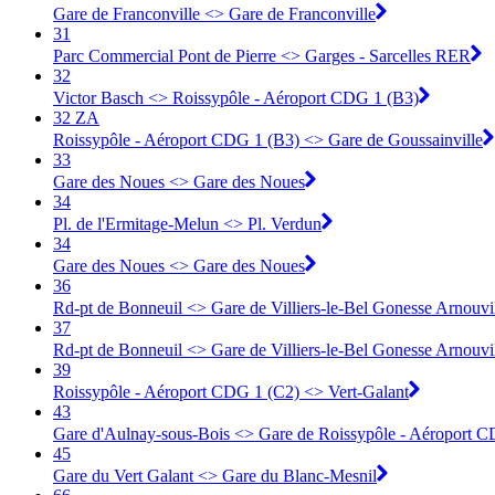
Gare de Franconville <> ︎Gare de Franconville
31
Parc Commercial Pont de Pierre <> Garges - Sarcelles RER
32
Victor Basch <> Roissypôle - Aéroport CDG 1 (B3)
32 ZA
Roissypôle - Aéroport CDG 1 (B3) <> Gare de Goussainville
33
Gare des Noues <> Gare des Noues
34
Pl. de l'Ermitage-Melun <> Pl. Verdun
34
Gare des Noues <> Gare des Noues
36
Rd-pt de Bonneuil <> Gare de Villiers-le-Bel Gonesse Arnouvi
37
Rd-pt de Bonneuil <> Gare de Villiers-le-Bel Gonesse Arnouvi
39
Roissypôle - Aéroport CDG 1 (C2) <> Vert-Galant
43
Gare d'Aulnay-sous-Bois <> Gare de Roissypôle - Aéroport C
45
Gare du Vert Galant <> Gare du Blanc-Mesnil