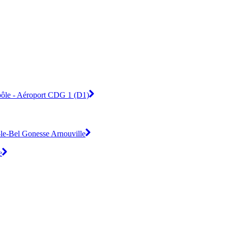
ypôle - Aéroport CDG 1 (D1)
s-le-Bel Gonesse Arnouville
e