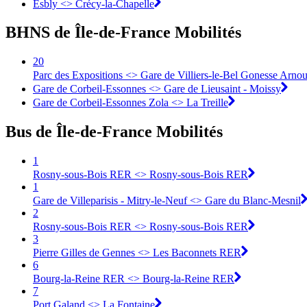
Esbly <> Crécy-la-Chapelle
BHNS de Île-de-France Mobilités
20
Parc des Expositions <> Gare de Villiers-le-Bel Gonesse Arnou
Gare de Corbeil-Essonnes <> Gare de Lieusaint - Moissy
Gare de Corbeil-Essonnes Zola <> La Treille
Bus de Île-de-France Mobilités
1
Rosny-sous-Bois RER <> Rosny-sous-Bois RER
1
Gare de Villeparisis - Mitry-le-Neuf <> Gare du Blanc-Mesnil
2
Rosny-sous-Bois RER <> Rosny-sous-Bois RER
3
Pierre Gilles de Gennes <> Les Baconnets RER
6
Bourg-la-Reine RER <> Bourg-la-Reine RER
7
Port Galand <> La Fontaine