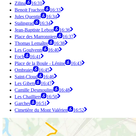
Zilina
16:31
Benoit Frachon
16:33
Jules Quentin
16:34
Stalingrad
16:34
Jean-Baptiste Lebon
16:36
Place des Marronniers
16:37
Thomas Lemaître
16:38
Les Goulvents
16:40
Foch
16:41
Place de la Boule - Lénine
16:43
Ombraies
16:45
Saint-Cloud
16:46
Les Gibets
16:47
Camille Desmoulins
16:48
Les Chailliers
16:50
Garches
16:51
Cimetière du Mont Valérien
16:52