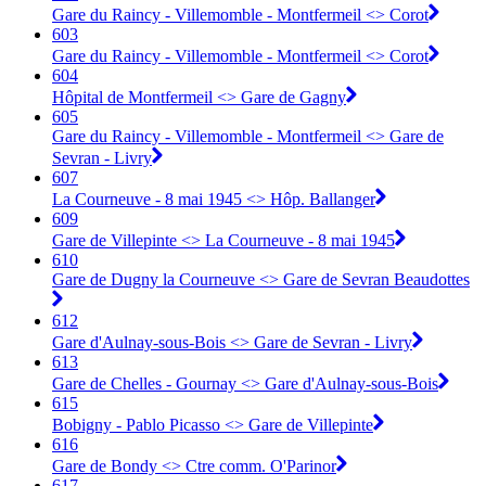
Gare du Raincy - Villemomble - Montfermeil <> Corot
603
Gare du Raincy - Villemomble - Montfermeil <> Corot
604
Hôpital de Montfermeil <> Gare de Gagny
605
Gare du Raincy - Villemomble - Montfermeil <> Gare de
Sevran - Livry
607
La Courneuve - 8 mai 1945 <> Hôp. Ballanger
609
Gare de Villepinte <> La Courneuve - 8 mai 1945
610
Gare de Dugny la Courneuve <> Gare de Sevran Beaudottes
612
Gare d'Aulnay-sous-Bois <> Gare de Sevran - Livry
613
Gare de Chelles - Gournay <> Gare d'Aulnay-sous-Bois
615
Bobigny - Pablo Picasso <> Gare de Villepinte
616
Gare de Bondy <> Ctre comm. O'Parinor
617