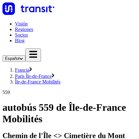
Visión
Regiones
Socios
Blog
Español
Francia
Paris Île-de-France
Île-de-France Mobilités
559
autobús 559 de Île-de-France
Mobilités
Chemin de l'Île <> Cimetière du Mont