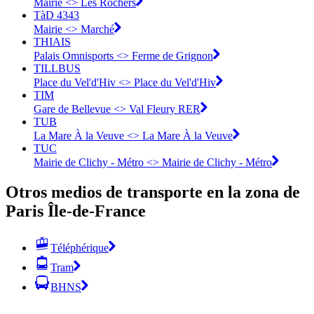
Mairie <> Les Rochers
TàD 4343
Mairie <> Marché
THIAIS
Palais Omnisports <> Ferme de Grignon
TILLBUS
Place du Vel'd'Hiv <> Place du Vel'd'Hiv
TIM
Gare de Bellevue <> Val Fleury RER
TUB
La Mare À la Veuve <> La Mare À la Veuve
TUC
Mairie de Clichy - Métro <> Mairie de Clichy - Métro
Otros medios de transporte en la zona de
Paris Île-de-France
Téléphérique
Tram
BHNS