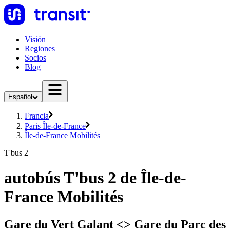
Visión
Regiones
Socios
Blog
Español
Francia
Paris Île-de-France
Île-de-France Mobilités
T'bus 2
autobús T'bus 2 de Île-de-
France Mobilités
Gare du Vert Galant <> Gare du Parc des