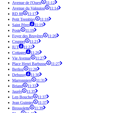
Avenue de l'Ouest
11:12
Avenue du Valquiou
11:14
RD 88
11:17
Petit Tremblay
11:18
Saint Pères
11:19
Poste
11:19
Foyer des Bruyères
11:20
Cruppet
11:21
IUT
11:22
Cottages
11:26
Vie Avenue
11:27
Place Henri Barbusse
11:27
Berlioz
11:28
Debussy
11:30
Marronniers
11:31
Briand
11:33
Jaurès
11:35
Lep Boucher
11:37
Jean Guimier
11:37
Brossolette
11:39