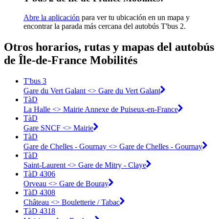
Abre la aplicación
para ver tu ubicación en un mapa y
encontrar la parada más cercana del autobús T'bus 2.
Otros horarios, rutas y mapas del autobús
de Île-de-France Mobilités
T'bus 3
Gare du Vert Galant <> Gare du Vert Galant
TàD
La Halle <> Mairie Annexe de Puiseux-en-France
TàD
Gare SNCF <> Mairie
TàD
Gare de Chelles - Gournay <> Gare de Chelles - Gournay
TàD
Saint-Laurent <> Gare de Mitry - Claye
TàD 4306
Orveau <> Gare de Bouray
TàD 4308
Château <> Bouletterie / Tabac
TàD 4318