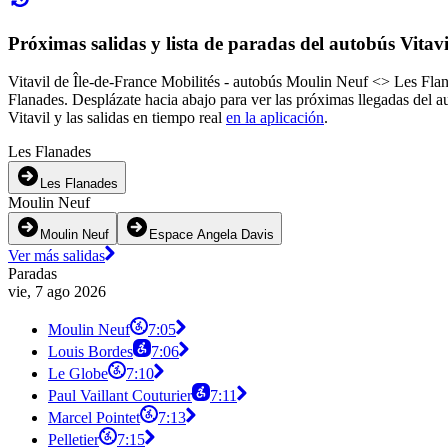
Próximas salidas y lista de paradas del autobús Vitavi
Vitavil de Île-de-France Mobilités - autobús Moulin Neuf <> Les Flan
Flanades. Desplázate hacia abajo para ver las próximas llegadas del a
Vitavil y las salidas en tiempo real
en la aplicación
.
Les Flanades
Les Flanades
Moulin Neuf
Moulin Neuf
Espace Angela Davis
Ver más salidas
Paradas
vie, 7 ago 2026
Moulin Neuf
7:05
Louis Bordes
7:06
Le Globe
7:10
Paul Vaillant Couturier
7:11
Marcel Pointet
7:13
Pelletier
7:15