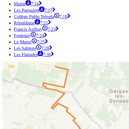
Mairie
7:16
Les Parouzets
7:17
Collège Pablo Néruda
7:19
République
7:21
Francis Auffray
7:23
Fontenay
7:24
Le Maroc
7:25
Les Sablons
7:28
Les Flanades
7:30