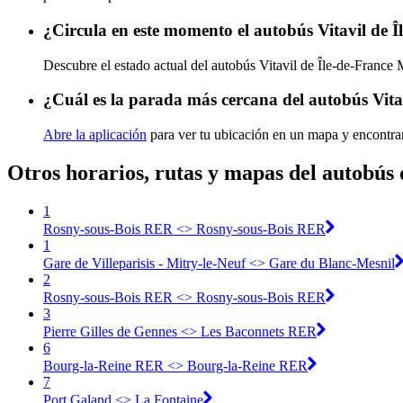
¿Circula en este momento el autobús Vitavil de Î
Descubre el estado actual del autobús Vitavil de Île-de-France 
¿Cuál es la parada más cercana del autobús Vitav
Abre la aplicación
para ver tu ubicación en un mapa y encontrar
Otros horarios, rutas y mapas del autobús 
1
Rosny-sous-Bois RER <> Rosny-sous-Bois RER
1
Gare de Villeparisis - Mitry-le-Neuf <> Gare du Blanc-Mesnil
2
Rosny-sous-Bois RER <> Rosny-sous-Bois RER
3
Pierre Gilles de Gennes <> Les Baconnets RER
6
Bourg-la-Reine RER <> Bourg-la-Reine RER
7
Port Galand <> La Fontaine