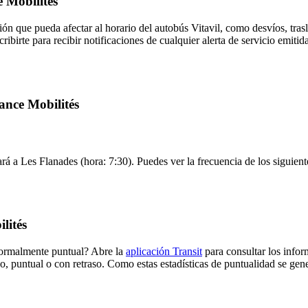
e Mobilités
ón que pueda afectar al horario del autobús Vitavil, como desvíos, tras
ribirte para recibir notificaciones de cualquier alerta de servicio emitid
rance Mobilités
ará a Les Flanades (hora: 7:30). Puedes ver la frecuencia de los siguien
lités
 normalmente puntual? Abre la
aplicación Transit
para consultar los infor
o, puntual o con retraso. Como estas estadísticas de puntualidad se gene