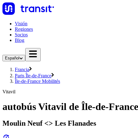
Visión
Regiones
Socios
Blog
Español
Francia
Paris Île-de-France
Île-de-France Mobilités
Vitavil
autobús Vitavil de Île-de-France
Moulin Neuf <> Les Flanades