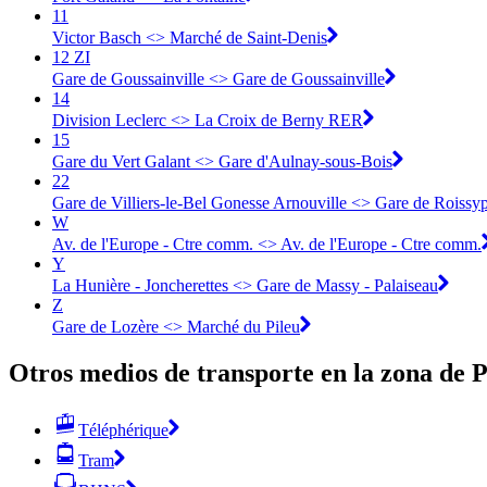
11
Victor Basch <> Marché de Saint-Denis
12 ZI
Gare de Goussainville <> Gare de Goussainville
14
Division Leclerc <> La Croix de Berny RER
15
Gare du Vert Galant <> Gare d'Aulnay-sous-Bois
22
Gare de Villiers-le-Bel Gonesse Arnouville <> Gare de Roiss
W
Av. de l'Europe - Ctre comm. <> Av. de l'Europe - Ctre comm.
Y
La Hunière - Joncherettes <> Gare de Massy - Palaiseau
Z
Gare de Lozère <> Marché du Pileu
Otros medios de transporte en la zona de P
Téléphérique
Tram