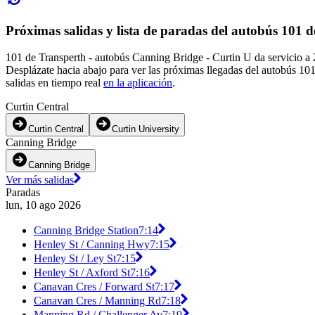
Próximas salidas y lista de paradas del autobús 101 
101 de Transperth - autobús Canning Bridge - Curtin U da servicio a 
Desplázate hacia abajo para ver las próximas llegadas del autobús 10
salidas en tiempo real
en la aplicación
.
Curtin Central
Curtin Central
Curtin University
Canning Bridge
Canning Bridge
Ver más salidas
Paradas
lun, 10 ago 2026
Canning Bridge Station
7:14
Henley St / Canning Hwy
7:15
Henley St / Ley St
7:15
Henley St / Axford St
7:16
Canavan Cres / Forward St
7:17
Canavan Cres / Manning Rd
7:18
Manning Rd / Challenger Av
7:19