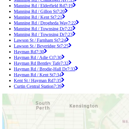
Manning Rd / Elderfield Rd
7:19
Manning Rd / Gillon St
7:20
Manning Rd / Kent St
7:21
Manning Rd / Drogheda Way
7:22
Manning Rd / Townsing Dr
7:22
Manning Rd / Townsing Dr
7:23
Lawson St / Farnham St
7:24
Lawson St / Beveridge St
7:25
Hayman Rd
7:30
Hayman Rd / Adie Ct
7:30
Hayman Rd Bentley Tafe
7:32
Hayman Rd / Brodie-Hall Dr
7:33
Hayman Rd / Kent St
7:34
Kent St / Hayman Rd
7:35
Curtin Central Station
7:39