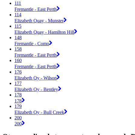
111
Fremantle - East Perth
114
Elizabeth Quay - Munster
115
Elizabeth Quay - Hamilton Hill
148
Fremantle - Como
158
Fremantle - East Perth
160
Fremantle - East Perth
176
Elizabeth Qy - Wilson
177
Elizabeth Qy - Bentley
178
178
179
Elizabeth Qy - Bull Creek
200
200