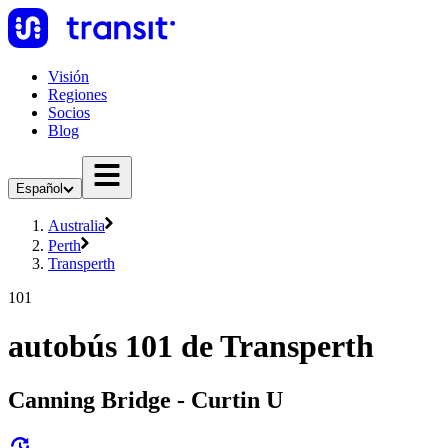
Visión
Regiones
Socios
Blog
Español
Australia
Perth
Transperth
101
autobús 101 de Transperth
Canning Bridge - Curtin U