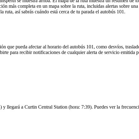
ansperth se muestra arriba. El mapa de la ruta muestra un resumen de to
ión más completa en un mapa sobre la ruta, incluidas alertas sobre un
la ruta, así sabrás cuándo está cerca de tu parada el autobús 101.
ón que pueda afectar al horario del autobús 101, como desvíos, traslado
irte para recibir notificaciones de cualquier alerta de servicio emitida 
 y llegará a Curtin Central Station (hora: 7:39). Puedes ver la frecuenci