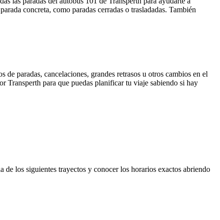
das las paradas del autobús 101 de Transperth para ayudarte a
a parada concreta, como paradas cerradas o trasladadas. También
s de paradas, cancelaciones, grandes retrasos u otros cambios en el
por Transperth para que puedas planificar tu viaje sabiendo si hay
a de los siguientes trayectos y conocer los horarios exactos abriendo