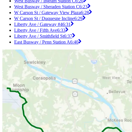
West Busway / Ingram Station C
6:20
West Busway / Sheraden Station C
6:23
W Carson St / Gateway View Plaza
6:28
W Carson St / Duquesne Incline
6:29
Liberty Ave / Gateway #4
6:31
Liberty Ave / Fifth Ave
6:33
Liberty Ave / Smithfield St
6:37
East Busway / Penn Station A
6:40