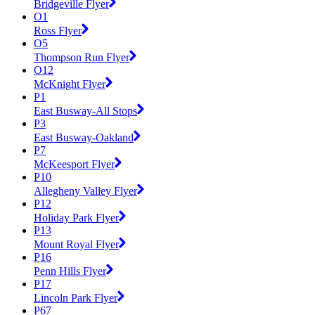
Bridgeville Flyer
O1
Ross Flyer
O5
Thompson Run Flyer
O12
McKnight Flyer
P1
East Busway-All Stops
P3
East Busway-Oakland
P7
McKeesport Flyer
P10
Allegheny Valley Flyer
P12
Holiday Park Flyer
P13
Mount Royal Flyer
P16
Penn Hills Flyer
P17
Lincoln Park Flyer
P67