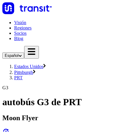
Visión
Regiones
Socios
Blog
Español
Estados Unidos
Pittsburgh
PRT
G3
autobús G3 de PRT
Moon Flyer