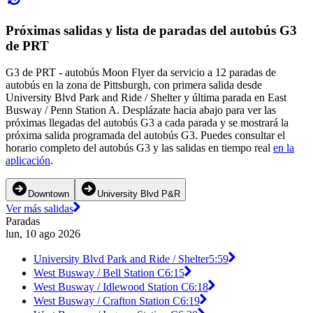
Próximas salidas y lista de paradas del autobús G3
de PRT
G3 de PRT - autobús Moon Flyer da servicio a 12 paradas de
autobús en la zona de Pittsburgh, con primera salida desde
University Blvd Park and Ride / Shelter y última parada en East
Busway / Penn Station A. Desplázate hacia abajo para ver las
próximas llegadas del autobús G3 a cada parada y se mostrará la
próxima salida programada del autobús G3. Puedes consultar el
horario completo del autobús G3 y las salidas en tiempo real
en la
aplicación
.
Downtown
University Blvd P&R
Ver más salidas
Paradas
lun, 10 ago 2026
University Blvd Park and Ride / Shelter
5:59
West Busway / Bell Station C
6:15
West Busway / Idlewood Station C
6:18
West Busway / Crafton Station C
6:19