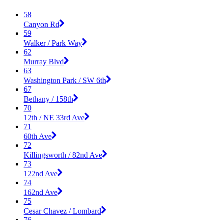
58
Canyon Rd
59
Walker / Park Way
62
Murray Blvd
63
Washington Park / SW 6th
67
Bethany / 158th
70
12th / NE 33rd Ave
71
60th Ave
72
Killingsworth / 82nd Ave
73
122nd Ave
74
162nd Ave
75
Cesar Chavez / Lombard
76