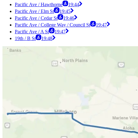
Pacific Ave / Hawthorne
19:44
Pacific Ave / Elm St
19:45
Pacific Ave / Cedar St
19:46
Pacific Ave / College Way / Council St
19:47
Pacific Ave / A St
19:47
19th / B St
19:48