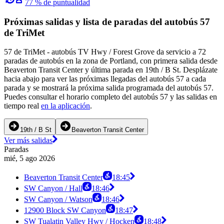
77 % de puntualidad
Próximas salidas y lista de paradas del autobús 57
de TriMet
57 de TriMet - autobús TV Hwy / Forest Grove da servicio a 72
paradas de autobús en la zona de Portland, con primera salida desde
Beaverton Transit Center y última parada en 19th / B St. Desplázate
hacia abajo para ver las próximas llegadas del autobús 57 a cada
parada y se mostrará la próxima salida programada del autobús 57.
Puedes consultar el horario completo del autobús 57 y las salidas en
tiempo real
en la aplicación
.
19th / B St
Beaverton Transit Center
Ver más salidas
Paradas
mié, 5 ago 2026
Beaverton Transit Center
18:45
SW Canyon / Hall
18:46
SW Canyon / Watson
18:46
12900 Block SW Canyon
18:47
SW Tualatin Valley Hwy / Hocken
18:48