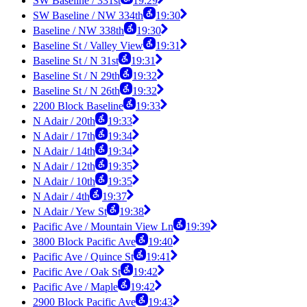
SW Baseline / 331st
19:29
SW Baseline / NW 334th
19:30
Baseline / NW 338th
19:30
Baseline St / Valley View
19:31
Baseline St / N 31st
19:31
Baseline St / N 29th
19:32
Baseline St / N 26th
19:32
2200 Block Baseline
19:33
N Adair / 20th
19:33
N Adair / 17th
19:34
N Adair / 14th
19:34
N Adair / 12th
19:35
N Adair / 10th
19:35
N Adair / 4th
19:37
N Adair / Yew St
19:38
Pacific Ave / Mountain View Ln
19:39
3800 Block Pacific Ave
19:40
Pacific Ave / Quince St
19:41
Pacific Ave / Oak St
19:42
Pacific Ave / Maple
19:42
2900 Block Pacific Ave
19:43