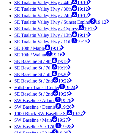
SE Tualatin Valley Hwy / 44th
19:10
SE Tualatin Valley Hwy / 30th
19:12
SE Tualatin Valley Hwy / 24th
19:12
SE Tualatin Valley Hwy / Sunset Esplnd
19:12
SE Tualatin Valley Hwy / Cypress
19:13
SE Tualatin Valley Hwy / 13th
19:14
SE Tualatin Valley Hwy / 11th
19:15
SE 10th / Maple
19:15
SE 10th / Walnut
19:16
SE Baseline St / 9th
19:18
SE Baseline St / 7th
19:19
SE Baseline St / 5th
19:20
SE Baseline St / 2nd
19:22
Hillsboro Transit Center
19:24
SE Baseline St / 2nd
19:25
SW Baseline / Adams
19:26
SW Baseline / Dennis
19:26
1000 Block SW Baseline St
19:27
SW Baseline / Main
19:27
SW Baseline St / 17th
19:28