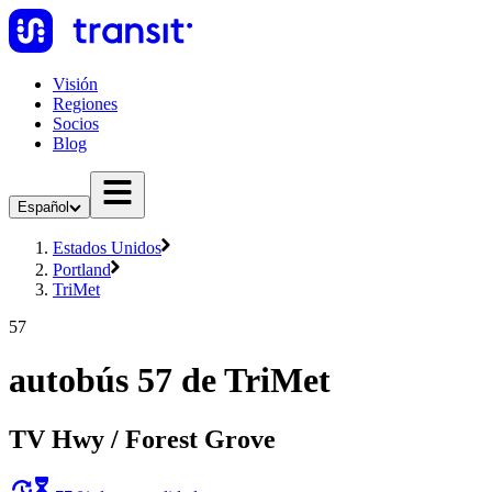
Visión
Regiones
Socios
Blog
Español
Estados Unidos
Portland
TriMet
57
autobús 57 de TriMet
TV Hwy / Forest Grove