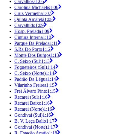
Carvalhosa
1:05
Carolina Michaelis
1:06
Cruz Vermelha
1:07
Quinta Amarela
1:08
Carvalhido
1:09
Hosp. Prelada
1:09
Cintura Interna
1:10
Parque Da Prelada
1:11
S.Ra Do Porto
1:12
Monte Dos Burgos
1:13
C. Seixo (Sul)
1:13
Fogueteiros (Sul)
1:14
C. Seixo (Norte)
1:14
Padrão Da Légua
1:14
Vilarinho Freires
1:15
Frei Álvaro Pinto
1:15
Recarei (Sul)
1:16
Recarei Baixo
1:16
Recarei (Norte)
1:16
Gondivai (Sul)
1:16
B. V. Leça Balio
1:17
Gondivai (Norte)
1:17
R. Estação Araújo
1:18