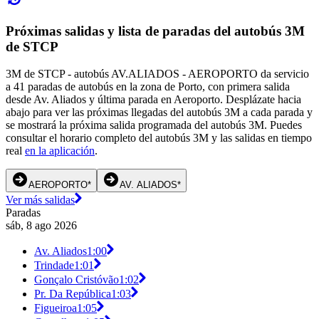
Próximas salidas y lista de paradas del autobús 3M
de STCP
3M de STCP - autobús AV.ALIADOS - AEROPORTO da servicio
a 41 paradas de autobús en la zona de Porto, con primera salida
desde Av. Aliados y última parada en Aeroporto. Desplázate hacia
abajo para ver las próximas llegadas del autobús 3M a cada parada y
se mostrará la próxima salida programada del autobús 3M. Puedes
consultar el horario completo del autobús 3M y las salidas en tiempo
real
en la aplicación
.
AEROPORTO*
AV. ALIADOS*
Ver más salidas
Paradas
sáb, 8 ago 2026
Av. Aliados
1:00
Trindade
1:01
Gonçalo Cristóvão
1:02
Pr. Da República
1:03
Figueiroa
1:05