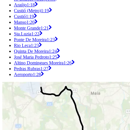
Araújo
1:18
Custió (Metro)
1:19
Custió
1:19
Manso
1:20
Monte Grande
1:21
Sta.Luzia
1:22
Ponte De Moreira
1:23
Rio Leça
1:23
Quinta De Moreira
1:24
José Maria Pedroto
1:25
Altino Domingues Moreira
1:26
Pedras Rubras
1:27
Aeroporto
1:28