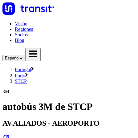
Visión
Regiones
Socios
Blog
Español
Portugal
Porto
STCP
3M
autobús 3M de STCP
AV.ALIADOS - AEROPORTO