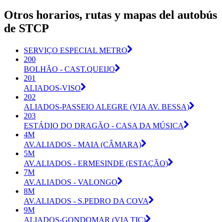
Otros horarios, rutas y mapas del autobús
de STCP
SERVIÇO ESPECIAL METRO
200
BOLHÃO - CAST.QUEIJO
201
ALIADOS-VISO
202
ALIADOS-PASSEIO ALEGRE (VIA AV. BESSA)
203
ESTÁDIO DO DRAGÃO - CASA DA MÚSICA
4M
AV.ALIADOS - MAIA (CÂMARA)
5M
AV.ALIADOS - ERMESINDE (ESTAÇÃO)
7M
AV.ALIADOS - VALONGO
8M
AV.ALIADOS - S.PEDRO DA COVA
9M
ALIADOS-GONDOMAR (VIA TIC)