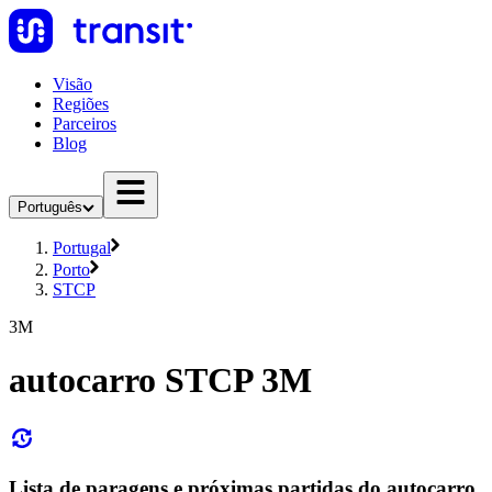
Visão
Regiões
Parceiros
Blog
Português
Portugal
Porto
STCP
3M
autocarro STCP 3M
Lista de paragens e próximas partidas do autocarro,