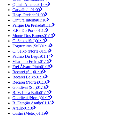
Quinta Amarela
01:08
Carvalhido
01:09
Hosp. Prelada
01:09
Cintura Interna
01:10
Parque Da Prelada
01:11
S.Ra Do Porto
01:12
Monte Dos Burgos
01:13
C. Seixo (Sul)
01:13
Fogueteiros (Sul)
01:14
C. Seixo (Norte)
01:14
Padrão Da Légua
01:14
Vilarinho Freires
01:15
Frei Álvaro Pinto
01:15
Recarei (Sul)
01:16
Recarei Baixo
01:16
Recarei (Norte)
01:16
Gondivai (Sul)
01:16
B. V. Leça Balio
01:17
Gondivai (Norte)
01:17
R. Estação Araújo
01:18
Araújo
01:18
Custió (Metro)
01:19