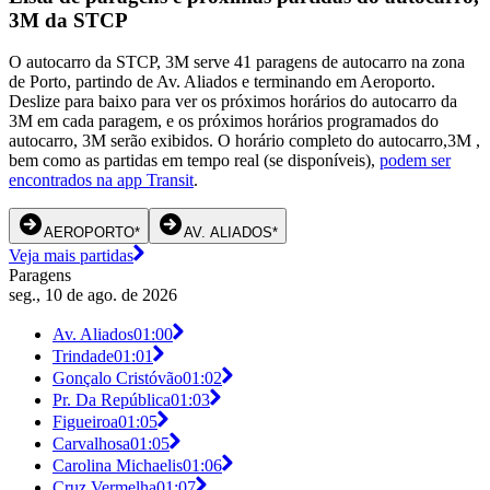
3M da STCP
O autocarro da STCP, 3M serve 41 paragens de autocarro na zona
de Porto, partindo de Av. Aliados e terminando em Aeroporto.
Deslize para baixo para ver os próximos horários do autocarro da
3M em cada paragem, e os próximos horários programados do
autocarro, 3M serão exibidos. O horário completo do autocarro,3M ,
bem como as partidas em tempo real (se disponíveis),
podem ser
encontrados na app Transit
.
AEROPORTO*
AV. ALIADOS*
Veja mais partidas
Paragens
seg., 10 de ago. de 2026
Av. Aliados
01:00
Trindade
01:01
Gonçalo Cristóvão
01:02
Pr. Da República
01:03
Figueiroa
01:05
Carvalhosa
01:05
Carolina Michaelis
01:06
Cruz Vermelha
01:07