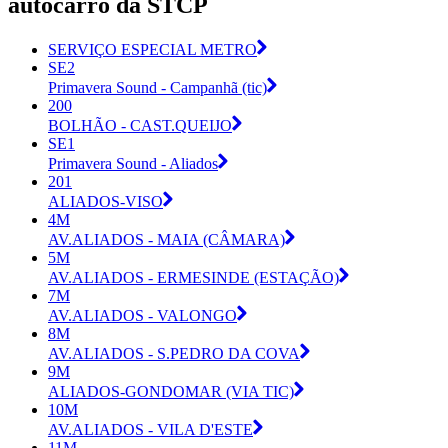
autocarro da STCP
SERVIÇO ESPECIAL METRO
SE2
Primavera Sound - Campanhã (tic)
200
BOLHÃO - CAST.QUEIJO
SE1
Primavera Sound - Aliados
201
ALIADOS-VISO
4M
AV.ALIADOS - MAIA (CÂMARA)
5M
AV.ALIADOS - ERMESINDE (ESTAÇÃO)
7M
AV.ALIADOS - VALONGO
8M
AV.ALIADOS - S.PEDRO DA COVA
9M
ALIADOS-GONDOMAR (VIA TIC)
10M
AV.ALIADOS - VILA D'ESTE
11M