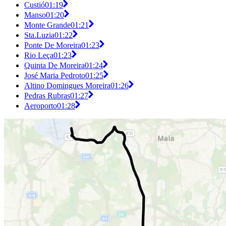
Custió
01:19
Manso
01:20
Monte Grande
01:21
Sta.Luzia
01:22
Ponte De Moreira
01:23
Rio Leça
01:23
Quinta De Moreira
01:24
José Maria Pedroto
01:25
Altino Domingues Moreira
01:26
Pedras Rubras
01:27
Aeroporto
01:28