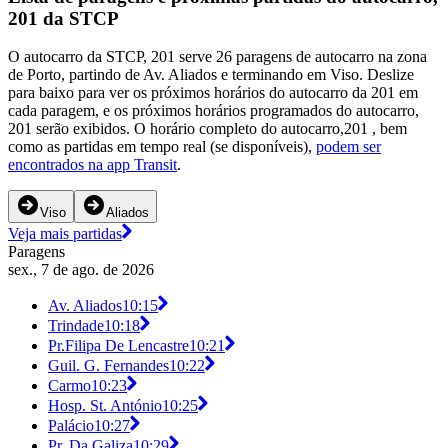
201 da STCP
O autocarro da STCP, 201 serve 26 paragens de autocarro na zona
de Porto, partindo de Av. Aliados e terminando em Viso. Deslize
para baixo para ver os próximos horários do autocarro da 201 em
cada paragem, e os próximos horários programados do autocarro,
201 serão exibidos. O horário completo do autocarro,201 , bem
como as partidas em tempo real (se disponíveis),
podem ser
encontrados na app Transit
.
Viso
Aliados
Veja mais partidas
Paragens
sex., 7 de ago. de 2026
Av. Aliados
10:15
Trindade
10:18
Pr.Filipa De Lencastre
10:21
Guil. G. Fernandes
10:22
Carmo
10:23
Hosp. St. António
10:25
Palácio
10:27
Pr. Da Galiza
10:29