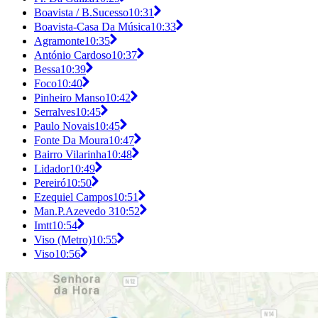
Boavista / B.Sucesso
10:31
Boavista-Casa Da Música
10:33
Agramonte
10:35
António Cardoso
10:37
Bessa
10:39
Foco
10:40
Pinheiro Manso
10:42
Serralves
10:45
Paulo Novais
10:45
Fonte Da Moura
10:47
Bairro Vilarinha
10:48
Lidador
10:49
Pereiró
10:50
Ezequiel Campos
10:51
Man.P.Azevedo 3
10:52
Imtt
10:54
Viso (Metro)
10:55
Viso
10:56