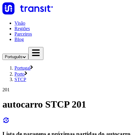
Visão
Regiões
Parceiros
Blog
Português
Portugal
Porto
STCP
201
autocarro STCP 201
Lista de paragens e próximas partidas do autocarro,