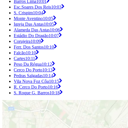
Barros Lima
10:01
Esc.Soares Dos Reis
10:03
S. Crispim
10:04
Monte Aventino
10:05
Igreja Das Antas
10:05
Alameda Das Antas
10:06
Estádio Do Dragão
10:07
Corujeira
10:09
Ferr. Dos Santos
10:10
Falcão
10:10
Cartes
10:11
Peso Da Régua
10:12
Cerco Do Porto
10:13
Pedras Salgadas
10:14
Vila Nova Foz Côa
10:15
R. Cerco Do Porto
10:16
S. Roque G. Barros
10:18