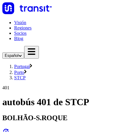
Visión
Regiones
Socios
Blog
Español
Portugal
Porto
STCP
401
autobús 401 de STCP
BOLHÃO-S.ROQUE