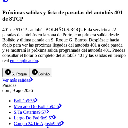
Próximas salidas y lista de paradas del autobús 401
de STCP
401 de STCP - autobús BOLHÃO-S.ROQUE da servicio a 22
paradas de autobús en la zona de Porto, con primera salida desde
Bolhão y última parada en S. Roque G. Barros. Desplázate hacia
abajo para ver las próximas llegadas del autobús 401 a cada parada
y se mostrará la próxima salida programada del autobús 401. Puedes
consultar el horario completo del autobús 401 y las salidas en tiempo
real
en la aplicación
.
S. Roque
Bolhão
Ver más salidas
Paradas
dom, 9 ago 2026
Bolhão
9:55
Mercado Do Bolhão
9:56
S.Ta Catarina
9:57
Largo Do Padrão
9:57
Campo 24 De Agosto
9:59