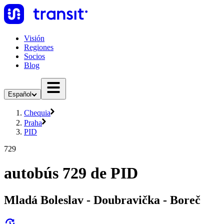
Visión
Regiones
Socios
Blog
Español
Chequia
Praha
PID
729
autobús 729 de PID
Mladá Boleslav - Doubravička - Boreč