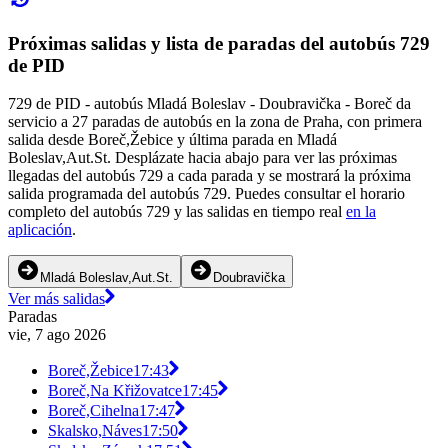
Próximas salidas y lista de paradas del autobús 729
de PID
729 de PID - autobús Mladá Boleslav - Doubravička - Boreč da
servicio a 27 paradas de autobús en la zona de Praha, con primera
salida desde Boreč,Žebice y última parada en Mladá
Boleslav,Aut.St. Desplázate hacia abajo para ver las próximas
llegadas del autobús 729 a cada parada y se mostrará la próxima
salida programada del autobús 729. Puedes consultar el horario
completo del autobús 729 y las salidas en tiempo real
en la
aplicación
.
Mladá Boleslav,Aut.St.
Doubravička
Ver más salidas
Paradas
vie, 7 ago 2026
Boreč,Žebice
17:43
Boreč,Na Křižovatce
17:45
Boreč,Cihelna
17:47
Skalsko,Náves
17:50