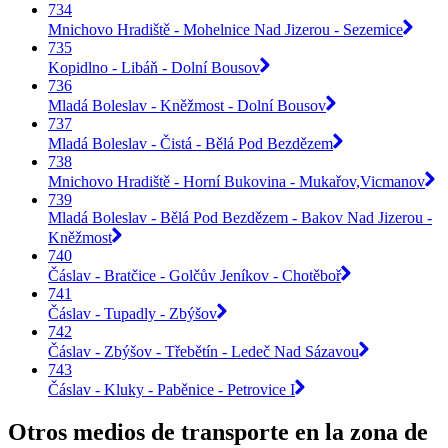
734
Mnichovo Hradiště - Mohelnice Nad Jizerou - Sezemice
735
Kopidlno - Libáň - Dolní Bousov
736
Mladá Boleslav - Kněžmost - Dolní Bousov
737
Mladá Boleslav - Čistá - Bělá Pod Bezdězem
738
Mnichovo Hradiště - Horní Bukovina - Mukařov,Vicmanov
739
Mladá Boleslav - Bělá Pod Bezdězem - Bakov Nad Jizerou -
Kněžmost
740
Čáslav - Bratčice - Golčův Jeníkov - Chotěboř
741
Čáslav - Tupadly - Zbýšov
742
Čáslav - Zbýšov - Třebětín - Ledeč Nad Sázavou
743
Čáslav - Kluky - Paběnice - Petrovice I
Otros medios de transporte en la zona de