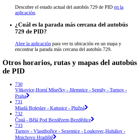
Descubre el estado actual del autobús 729 de PID
en la
aplicación
.
¿Cuál es la parada más cercana del autobús
729 de PID?
Abre la aplicación
para ver tu ubicación en un mapa y
encontrar la parada más cercana del autobús 729.
Otros horarios, rutas y mapas del autobús
de PID
730
Vítkovice,Horní Mísečky - Jilemnice - Semily - Turnov -
Praha
731
Mladá Boleslav - Katusice - Plužná
732
Čistá - Bělá Pod Bezdězem,Bezdědice
733
Turnov - Vlastibořice - Sezemice - Loukovec,Hubálov -
Mnichovo Hradiště