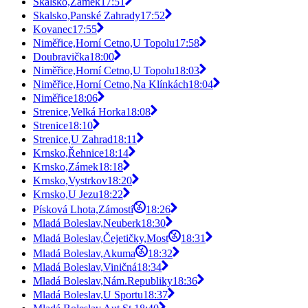
Skalsko,Zámek
17:51
Skalsko,Panské Zahrady
17:52
Kovanec
17:55
Niměřice,Horní Cetno,U Topolu
17:58
Doubravička
18:00
Niměřice,Horní Cetno,U Topolu
18:03
Niměřice,Horní Cetno,Na Klínkách
18:04
Niměřice
18:06
Strenice,Velká Horka
18:08
Strenice
18:10
Strenice,U Zahrad
18:11
Krnsko,Řehnice
18:14
Krnsko,Zámek
18:18
Krnsko,Vystrkov
18:20
Krnsko,U Jezu
18:22
Písková Lhota,Zámostí
18:26
Mladá Boleslav,Neuberk
18:30
Mladá Boleslav,Čejetičky,Most
18:31
Mladá Boleslav,Akuma
18:32
Mladá Boleslav,Viničná
18:34
Mladá Boleslav,Nám.Republiky
18:36
Mladá Boleslav,U Sportu
18:37