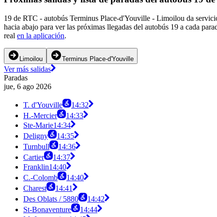
19 de RTC - autobús Terminus Place-d'Youville - Limoilou da servici
hacia abajo para ver las próximas llegadas del autobús 19 a cada para
real
en la aplicación
.
Limoilou
Terminus Place-d'Youville
Ver más salidas
Paradas
jue, 6 ago 2026
T. d'Youville
14:32
H.-Mercier
14:33
Ste-Marie
14:34
Deligny
14:35
Turnbull
14:36
Cartier
14:37
Franklin
14:40
C.-Colomb
14:40
Charest
14:41
Des Oblats / 5880
14:42
St-Bonaventure
14:44