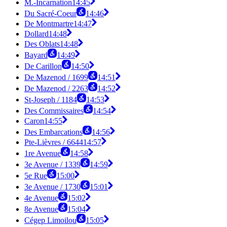
M.-Incarnation
14:45
Du Sacré-Coeur
14:46
De Montmartre
14:47
Dollard
14:48
Des Oblats
14:48
Bayard
14:49
De Carillon
14:50
De Mazenod / 1699
14:51
De Mazenod / 2263
14:52
St-Joseph / 1184
14:53
Des Commissaires
14:54
Caron
14:55
Des Embarcations
14:56
Pte-Lièvres / 6644
14:57
1re Avenue
14:58
3e Avenue / 1339
14:59
5e Rue
15:00
3e Avenue / 1730
15:01
4e Avenue
15:02
8e Avenue
15:04
Cégep Limoilou
15:05