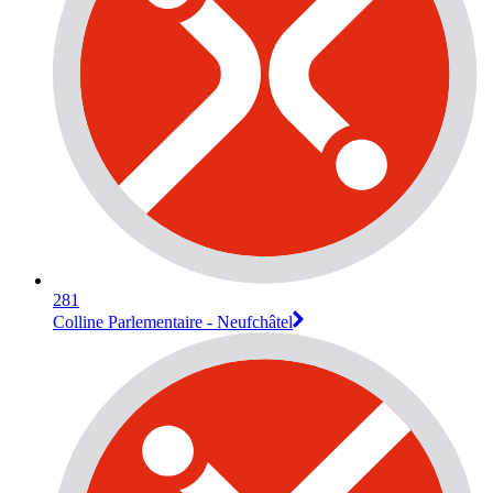
281
Colline Parlementaire - Neufchâtel