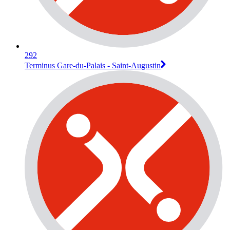
292
Terminus Gare-du-Palais - Saint-Augustin