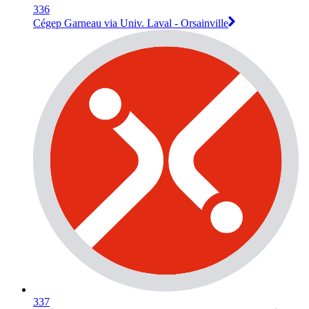
336
Cégep Garneau via Univ. Laval - Orsainville
337