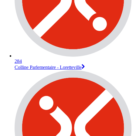
284
Colline Parlementaire - Loretteville