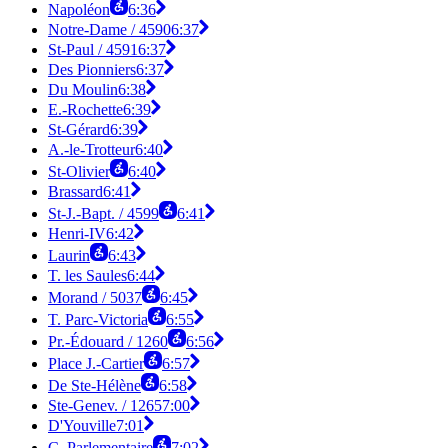
Napoléon
6:36
Notre-Dame / 4590
6:37
St-Paul / 4591
6:37
Des Pionniers
6:37
Du Moulin
6:38
E.-Rochette
6:39
St-Gérard
6:39
A.-le-Trotteur
6:40
St-Olivier
6:40
Brassard
6:41
St-J.-Bapt. / 4599
6:41
Henri-IV
6:42
Laurin
6:43
T. les Saules
6:44
Morand / 5037
6:45
T. Parc-Victoria
6:55
Pr.-Édouard / 1260
6:56
Place J.-Cartier
6:57
De Ste-Hélène
6:58
Ste-Genev. / 1265
7:00
D'Youville
7:01
C. Parlementaire
7:02