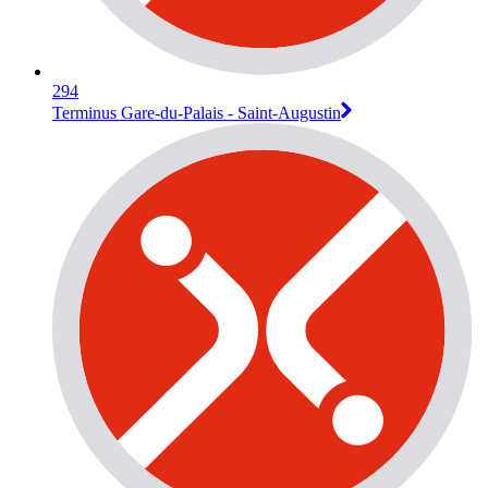
294
Terminus Gare-du-Palais - Saint-Augustin