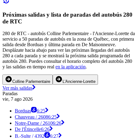
Próximas salidas y lista de paradas del autobús 280
de RTC
280 de RTC - autobús Colline Parlementaire - l'Ancienne-Lorette da
servicio a 50 paradas de autobús en la zona de Québec, con primera
salida desde Borduas y última parada en De Maisonneuve.
Desplázate hacia abajo para ver las próximas llegadas del autobús
280 a cada parada y se mostrará la próxima salida programada del
autobús 280. Puedes consultar el horario completo del autobús 280
y las salidas en tiempo real
en la aplicación
.
Colline Parlementaire
L'Ancienne-Lorette
Ver más salidas
Paradas
vie, 7 ago 2026
Borduas
6:25
Chauveau / 2608
6:25
Notre-Dame / 2610
6:26
De l'Étincelle
6:26
B.-Sulte / 4392
6:27