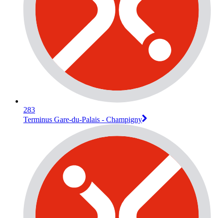
283
Terminus Gare-du-Palais - Champigny