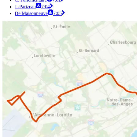
J.-Parizeau
7:04
De Maisonneuve
7:05