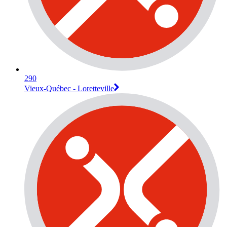
290
Vieux-Québec - Loretteville