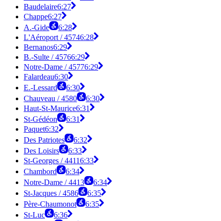
Baudelaire
6:27
Chappe
6:27
A.-Gide
6:28
L'Aéroport / 4574
6:28
Bernanos
6:29
B.-Sulte / 4576
6:29
Notre-Dame / 4577
6:29
Falardeau
6:30
E.-Lessard
6:30
Chauveau / 4580
6:30
Haut-St-Maurice
6:31
St-Gédéon
6:31
Paquet
6:32
Des Patriotes
6:32
Des Loisirs
6:33
St-Georges / 4411
6:33
Chambord
6:34
Notre-Dame / 4413
6:34
St-Jacques / 4586
6:35
Père-Chaumonot
6:35
St-Luc
6:36