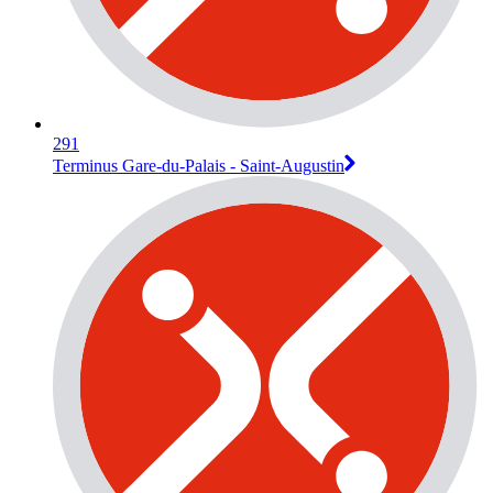
291
Terminus Gare-du-Palais - Saint-Augustin