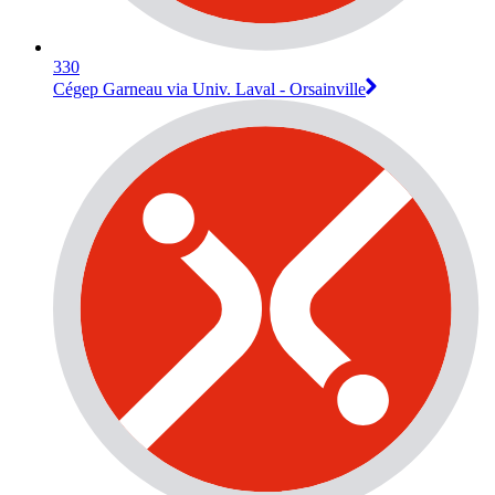
330
Cégep Garneau via Univ. Laval - Orsainville