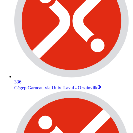
336
Cégep Garneau via Univ. Laval - Orsainville