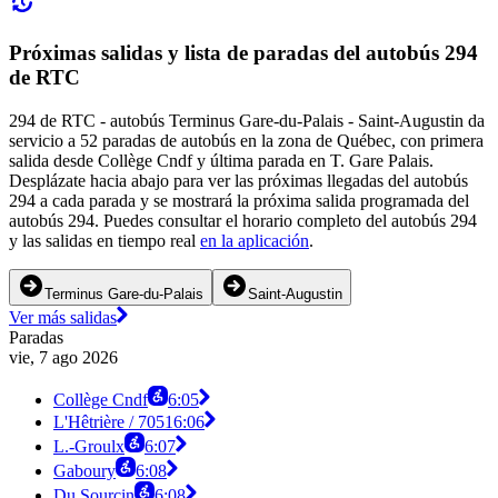
Próximas salidas y lista de paradas del autobús 294
de RTC
294 de RTC - autobús Terminus Gare-du-Palais - Saint-Augustin da
servicio a 52 paradas de autobús en la zona de Québec, con primera
salida desde Collège Cndf y última parada en T. Gare Palais.
Desplázate hacia abajo para ver las próximas llegadas del autobús
294 a cada parada y se mostrará la próxima salida programada del
autobús 294. Puedes consultar el horario completo del autobús 294
y las salidas en tiempo real
en la aplicación
.
Terminus Gare-du-Palais
Saint-Augustin
Ver más salidas
Paradas
vie, 7 ago 2026
Collège Cndf
6:05
L'Hêtrière / 7051
6:06
L.-Groulx
6:07
Gaboury
6:08
Du Sourcin
6:08