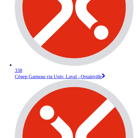
338
Cégep Garneau via Univ. Laval - Orsainville