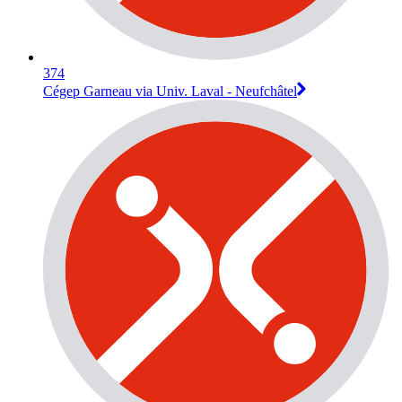
374
Cégep Garneau via Univ. Laval - Neufchâtel