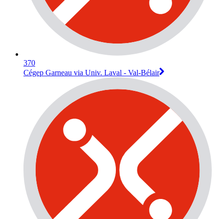
370
Cégep Garneau via Univ. Laval - Val-Bélair