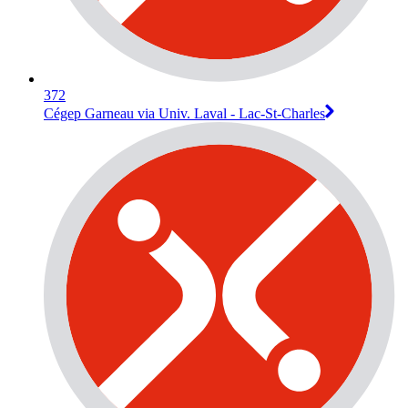
372
Cégep Garneau via Univ. Laval - Lac-St-Charles