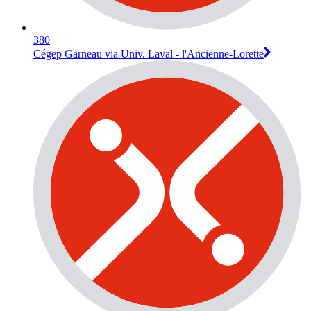
380
Cégep Garneau via Univ. Laval - l'Ancienne-Lorette