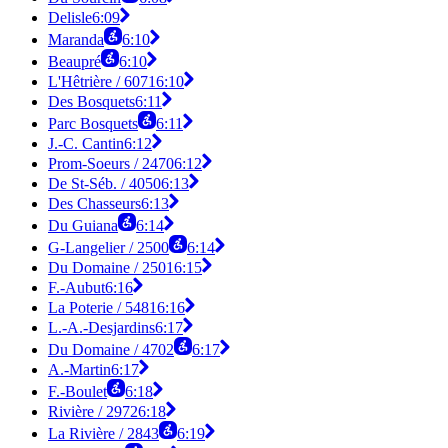
Delisle
6:09
Maranda
6:10
Beaupré
6:10
L'Hêtrière / 6071
6:10
Des Bosquets
6:11
Parc Bosquets
6:11
J.-C. Cantin
6:12
Prom-Soeurs / 2470
6:12
De St-Séb. / 4050
6:13
Des Chasseurs
6:13
Du Guiana
6:14
G-Langelier / 2500
6:14
Du Domaine / 2501
6:15
F.-Aubut
6:16
La Poterie / 5481
6:16
L.-A.-Desjardins
6:17
Du Domaine / 4702
6:17
A.-Martin
6:17
F.-Boulet
6:18
Rivière / 2972
6:18
La Rivière / 2843
6:19