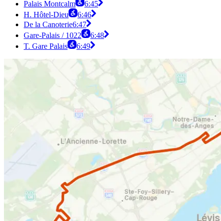
Palais Montcalm
6:45
H. Hôtel-Dieu
6:46
De la Canoterie
6:47
Gare-Palais / 1022
6:48
T. Gare Palais
6:49