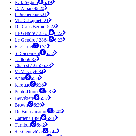
R.-l.-Séguin
6:19
C.-Albanel
6:20
J.-Juchereau
6:21
M.-G.-Lajoie
6:21
Du Cap.-Bernier
6:22
Le Gendre / 2553
6:22
Le Gendre / 2864
6:23
Fr.-Carrel
6:31
St-Sacrement
6:32
Taillon
6:33
Charest / 2255
6:33
V.-Massey
6:34
Anna
6:34
Kirouac
6:35
Pente-Douce
6:37
Belvédère
6:37
Brown
6:39
De Bourlamaque
6:40
Cartier / 1493
6:41
Turnbull
6:42
Ste-Geneviève
6:44