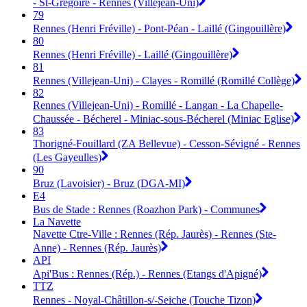
- St-Grégoire - Rennes (Villejean-Uni)
79
Rennes (Henri Fréville) - Pont-Péan - Laillé (Gingouillère)
80
Rennes (Henri Fréville) - Laillé (Gingouillère)
81
Rennes (Villejean-Uni) - Clayes - Romillé (Romillé Collège)
82
Rennes (Villejean-Uni) - Romillé - Langan - La Chapelle-
Chaussée - Bécherel - Miniac-sous-Bécherel (Miniac Eglise)
83
Thorigné-Fouillard (ZA Bellevue) - Cesson-Sévigné - Rennes
(Les Gayeulles)
90
Bruz (Lavoisier) - Bruz (DGA-MI)
E4
Bus de Stade : Rennes (Roazhon Park) - Communes
La Navette
Navette Ctre-Ville : Rennes (Rép. Jaurès) - Rennes (Ste-
Anne) - Rennes (Rép. Jaurès)
API
Api'Bus : Rennes (Rép.) - Rennes (Etangs d'Apigné)
TTZ
Rennes - Noyal-Châtillon-s/-Seiche (Touche Tizon)