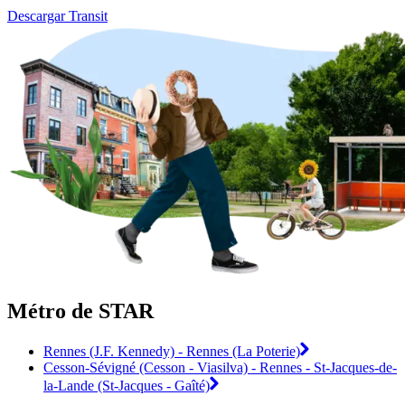
Descargar Transit
Métro de STAR
Rennes (J.F. Kennedy) - Rennes (La Poterie)
Cesson-Sévigné (Cesson - Viasilva) - Rennes - St-Jacques-de-
la-Lande (St-Jacques - Gaîté)