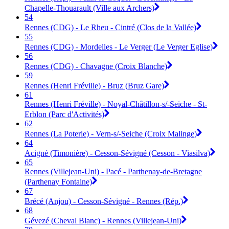
Chapelle-Thouarault (Ville aux Archers)
54
Rennes (CDG) - Le Rheu - Cintré (Clos de la Vallée)
55
Rennes (CDG) - Mordelles - Le Verger (Le Verger Eglise)
56
Rennes (CDG) - Chavagne (Croix Blanche)
59
Rennes (Henri Fréville) - Bruz (Bruz Gare)
61
Rennes (Henri Fréville) - Noyal-Châtillon-s/-Seiche - St-
Erblon (Parc d'Activités)
62
Rennes (La Poterie) - Vern-s/-Seiche (Croix Malinge)
64
Acigné (Timonière) - Cesson-Sévigné (Cesson - Viasilva)
65
Rennes (Villejean-Uni) - Pacé - Parthenay-de-Bretagne
(Parthenay Fontaine)
67
Brécé (Anjou) - Cesson-Sévigné - Rennes (Rép.)
68
Gévezé (Cheval Blanc) - Rennes (Villejean-Uni)