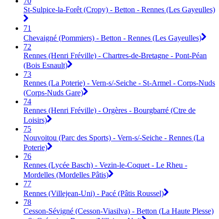
70
St-Sulpice-la-Forêt (Cropy) - Betton - Rennes (Les Gayeulles)
71
Chevaigné (Pommiers) - Betton - Rennes (Les Gayeulles)
72
Rennes (Henri Fréville) - Chartres-de-Bretagne - Pont-Péan
(Bois Esnault)
73
Rennes (La Poterie) - Vern-s/-Seiche - St-Armel - Corps-Nuds
(Corps-Nuds Gare)
74
Rennes (Henri Fréville) - Orgères - Bourgbarré (Ctre de
Loisirs)
75
Nouvoitou (Parc des Sports) - Vern-s/-Seiche - Rennes (La
Poterie)
76
Rennes (Lycée Basch) - Vezin-le-Coquet - Le Rheu -
Mordelles (Mordelles Pâtis)
77
Rennes (Villejean-Uni) - Pacé (Pâtis Roussel)
78
Cesson-Sévigné (Cesson-Viasilva) - Betton (La Haute Plesse)