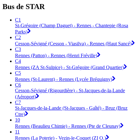
Bus de STAR
C1
St-Grégoire (Champ Daguet) - Rennes - Chantepie (Rosa
Parks)
C2
Cesson-Sévigné (Cesson - Viasilva) - Rennes (Haut Sancé)
C3
Rennes (Patton) - Rennes (Henri Fréville)
C4
Rennes (ZA St-Sulpice) - St-Grégoire (Grand Quartier)
C5
Rennes (St-Laurent) - Rennes (Lycée Bréquigny)
C6
Cesson-Sévigné (Rigourdière) - St-Jacques-de-la-Lande
(Aéroport)
C7
St-Jacques-de-la-Lande (St-Jacques - Gaîté) - Bruz (Bruz
Ctre)
10
Rennes (Beaulieu Chimie) - Rennes (Pte de Cleunay)
11
Rennes (La Poterie) - Vezin-le-Coquet (ZI O.)