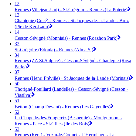
12
Rennes (Villejean-Uni) - St-Grégoire - Rennes (La Poterie)
13
Chantepie (Cucé) - Rennes - St-Jacques-de-la-Lande - Bruz
(Pte de Ker-Lann)
14
Cesson-Sévigné (Monniais) - Rennes (Roazhon Park)
32
St-Grégoire (Edonia) - Rennes (Alma S.)
34
Rennes (ZA St-Sulpice) - Cesson-Sévigné - Chantepie (Rosa
Parks)
37
Rennes (Henri Fréville) - St-Jacques-de-la-Lande (Morinais)
50
Thorigné-Fouillard (Landelles) - Cesson-Sévigné (Cesson -
Viasilva)
51
Betton (Champ Devant) - Rennes (Les Gayeulles)
52
La Chapelle-des-Fougeretz (Besneraie) - Montgermont -
Rennes - Pacé - St-Gilles (Ile des Bois)
53
Rennes (Rép.) - Vezin-le-Coquet - L'Hermitage - La